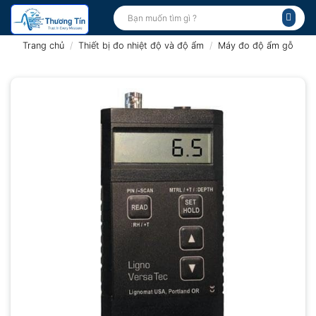
Bỏ
Tìm
kiếm:
qua
nội
Trang chủ
/
Thiết bị đo nhiệt độ và độ ẩm
/
Máy đo độ ẩm gỗ
dung