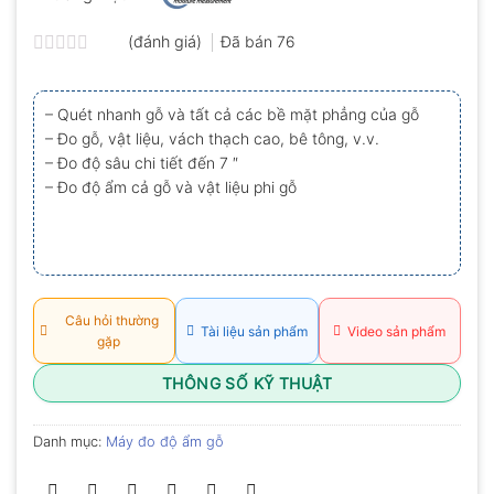
(đánh giá)
Đã bán
76
Được
xếp
hạng
– Quét nhanh gỗ và tất cả các bề mặt phẳng của gỗ
0.0
– Đo gỗ, vật liệu, vách thạch cao, bê tông, v.v.
5
sao
– Đo độ sâu chi tiết đến 7 ″
– Đo độ ẩm cả gỗ và vật liệu phi gỗ
Câu hỏi thường
Tài liệu sản phẩm
Video sản phẩm
gặp
THÔNG SỐ KỸ THUẬT
Danh mục:
Máy đo độ ẩm gỗ