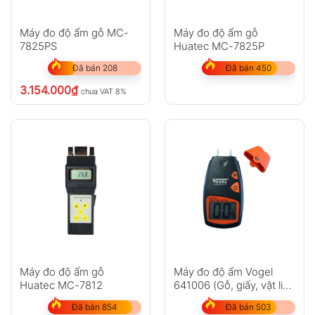
Máy đo độ ẩm gỗ MC-
Máy đo độ ẩm gỗ
7825PS
Huatec MC-7825P
Đã bán 208
Đã bán 450
3.154.000
₫
chưa VAT 8%
Máy đo độ ẩm gỗ
Máy đo độ ẩm Vogel
Huatec MC-7812
641006 (Gỗ, giấy, vật liệu
xây dựng)
Đã bán 854
Đã bán 503