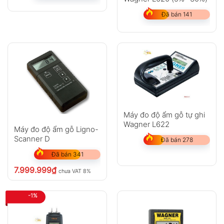
Đã bán 141
Máy đo độ ẩm gỗ tự ghi
Wagner L622
Máy đo độ ẩm gỗ Ligno-
Scanner D
Đã bán 278
Đã bán 341
7.999.999
₫
chưa VAT 8%
-1%