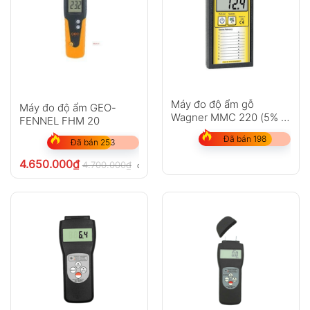
Máy đo độ ẩm gỗ
Máy đo độ ẩm GEO-
Wagner MMC 220 (5% –
FENNEL FHM 20
32%)
Đã bán 198
Đã bán 253
4.650.000
₫
4.700.000
₫
chưa VAT 8%