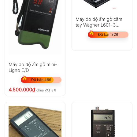
Máy đo độ ẩm gỗ cầm
tay Wagner L601-3
(5%~30%)
Đã bán 326
Máy đo độ ẩm gỗ mini-
Ligno E/D
Đã bán 466
4.500.000
₫
chưa VAT 8%