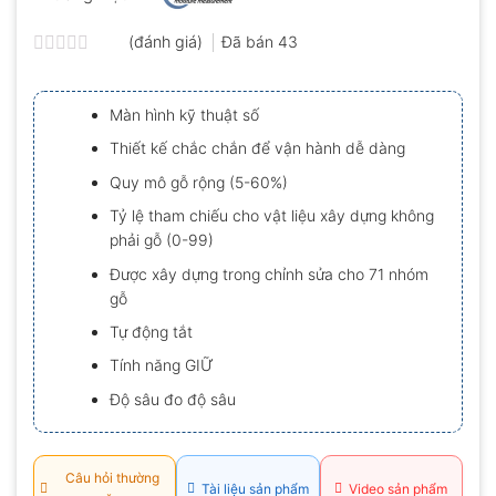
(đánh giá)
Đã bán
43
Được
xếp
hạng
Màn hình kỹ thuật số
0.0
5
Thiết kế chắc chắn để vận hành dễ dàng
sao
Quy mô gỗ rộng (5-60%)
Tỷ lệ tham chiếu cho vật liệu xây dựng không
phải gỗ (0-99)
Được xây dựng trong chỉnh sửa cho 71 nhóm
gỗ
Tự động tắt
Tính năng GIỮ
Độ sâu đo độ sâu
Câu hỏi thường
Tài liệu sản phẩm
Video sản phẩm