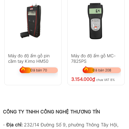
Máy đo độ ẩm gỗ pin
Máy đo độ ẩm gỗ MC-
cầm tay Kimo HM50
7825PS
Đã bán 70
Đã bán 208
3.154.000
₫
chưa VAT 8%
CÔNG TY TNHH CÔNG NGHỆ THƯƠNG TÍN
-
Địa chỉ:
232/14 Đường Số 9, phường Thông Tây Hội,