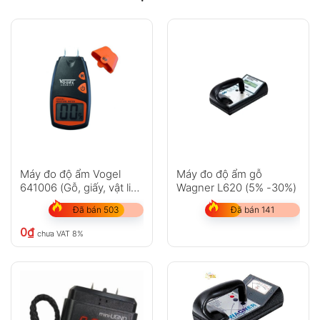
Máy đo độ ẩm Vogel
Máy đo độ ẩm gỗ
641006 (Gỗ, giấy, vật liệu
Wagner L620 (5% -30%)
xây dựng)
Đã bán 503
Đã bán 141
0
₫
chưa VAT 8%