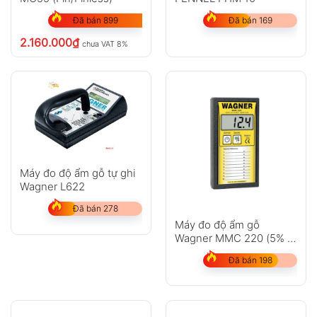
Đã bán 899
Đã bán 169
2.160.000
₫
chưa VAT 8%
Máy đo độ ẩm gỗ tự ghi
Wagner L622
Đã bán 278
Máy đo độ ẩm gỗ
Wagner MMC 220 (5% –
32%)
Đã bán 198