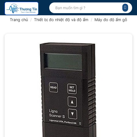
Bỏ
Tìm
kiếm:
qua
nội
Trang chủ
/
Thiết bị đo nhiệt độ và độ ẩm
/
Máy đo độ ẩm gỗ
dung