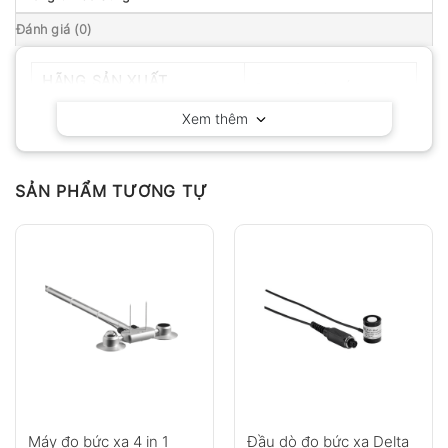
Đánh giá (0)
HÃNG SẢN XUẤT
Delta OHM – Ý
Xem thêm
SẢN PHẨM TƯƠNG TỰ
Máy đo bức xạ 4 in 1
Đầu dò đo bức xạ Delta