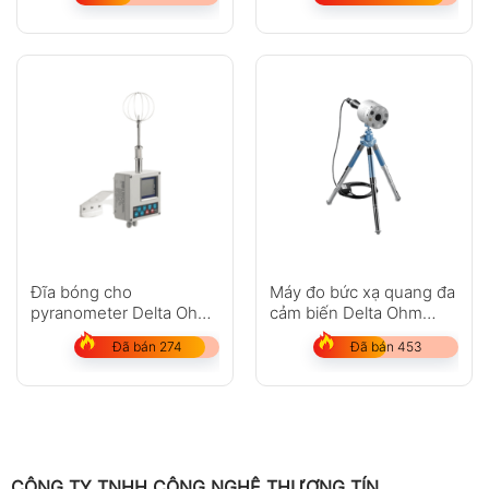
Đĩa bóng cho
Máy đo bức xạ quang đa
pyranometer Delta Ohm
cảm biến Delta Ohm
LPSP1
HD2402
Đã bán 274
Đã bán 453
CÔNG TY TNHH CÔNG NGHỆ THƯƠNG TÍN