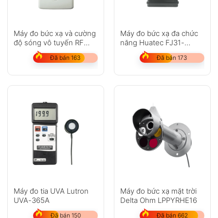
Máy đo bức xạ và cường
Máy đo bức xạ đa chức
độ sóng vô tuyến RF
năng Huatec FJ31-
Tenmars TM-93
7103GN
Đã bán 163
Đã bán 173
Máy đo tia UVA Lutron
Máy đo bức xạ mặt trời
UVA-365A
Delta Ohm LPPYRHE16
Đã bán 150
Đã bán 662