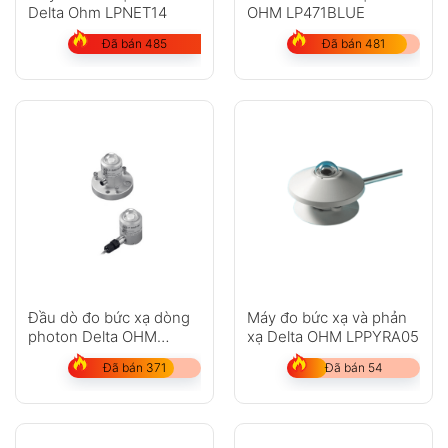
Delta Ohm LPNET14
OHM LP471BLUE
Đã bán 485
Đã bán 481
Đầu dò đo bức xạ dòng
Máy đo bức xạ và phản
photon Delta OHM
xạ Delta OHM LPPYRA05
LPPAR03 serie
Đã bán 371
Đã bán 54