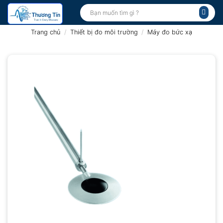
Bỏ
Tìm
kiếm:
qua
nội
Trang chủ
/
Thiết bị đo môi trường
/
Máy đo bức xạ
dung