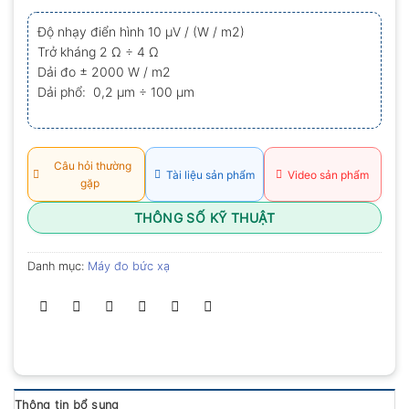
xếp
hạng
Độ nhạy điển hình 10 µV / (W / m2)
0.0
Trở kháng 2 Ω ÷ 4 Ω
5
sao
Dải đo ± 2000 W / m2
Dải phổ: 0,2 µm ÷ 100 µm
Câu hỏi thường
Tài liệu sản phẩm
Video sản phẩm
gặp
THÔNG SỐ KỸ THUẬT
Danh mục:
Máy đo bức xạ
Thông tin bổ sung