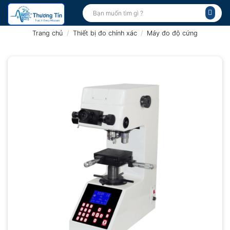
Bỏ
Tìm
kiếm:
qua
nội
Trang chủ
/
Thiết bị đo chính xác
/
Máy đo độ cứng
dung