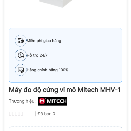
Miễn phí giao hàng
Hỗ trợ 24/7
Hàng chính hãng 100%
Máy đo độ cứng vi mô Mitech MHV-1
Thương hiệu:
Đã bán
0
Được
xếp
hạng