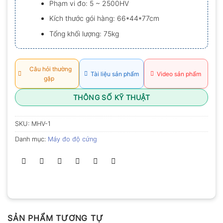
Phạm vi đo: 5 ~ 2500HV
0.0
5
Kích thước gói hàng: 66*44*77cm
sao
Tổng khối lượng: 75kg
Câu hỏi thường
Tài liệu sản phẩm
Video sản phẩm
gặp
THÔNG SỐ KỸ THUẬT
SKU:
MHV-1
Danh mục:
Máy đo độ cứng
SẢN PHẨM TƯƠNG TỰ