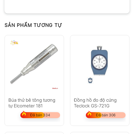
SẢN PHẨM TƯƠNG TỰ
Búa thử bê tông tương
Đồng hồ đo độ cứng
tự Elcometer 181
Teclock GS-721G
Đã bán 334
Đã bán 306