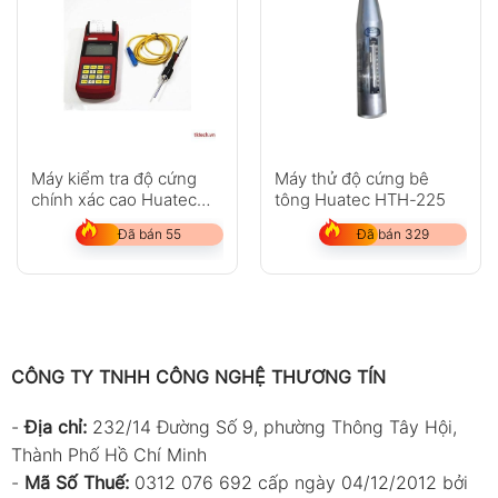
Máy kiểm tra độ cứng
Máy thử độ cứng bê
chính xác cao Huatec
tông Huatec HTH-225
RHL160
Đã bán 55
Đã bán 329
CÔNG TY TNHH CÔNG NGHỆ THƯƠNG TÍN
-
Địa chỉ:
232/14 Đường Số 9, phường Thông Tây Hội,
Thành Phố Hồ Chí Minh
-
Mã Số Thuế:
0312 076 692 cấp ngày 04/12/2012 bởi