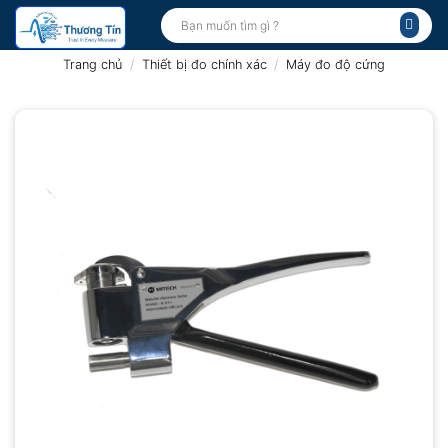
Bỏ
Tìm
kiếm:
qua
nội
Trang chủ
/
Thiết bị đo chính xác
/
Máy đo độ cứng
dung