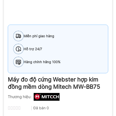
Miễn phí giao hàng
Hỗ trợ 24/7
Hàng chính hãng 100%
Máy đo độ cứng Webster hợp kim
đồng mềm dòng Mitech MW-BB75
Thương hiệu:
Đã bán
0
Được