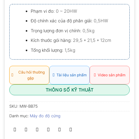
xếp
hạng
Phạm vi đo:
0 ~ 20HW
0.0
5
Độ chính xác của độ phân giải:
0,5HW
sao
Trọng lượng đơn vị chính:
0,5kg
Kích thước gói hàng:
29,5 * 21,5 * 12cm
Tổng khối lượng:
1,5kg
Câu hỏi thường
Tài liệu sản phẩm
Video sản phẩm
gặp
THÔNG SỐ KỸ THUẬT
SKU:
MW-BB75
Danh mục:
Máy đo độ cứng