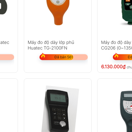
uatec
Máy đo độ dày lớp phủ
Máy đo độ dày
Huatec TG-2100FN
CG206 (0~135
Đã bán 561
Đã
6.130.000
₫
ch