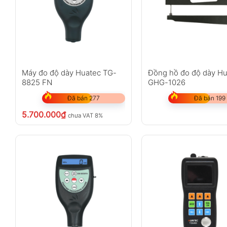
Máy đo độ dày Huatec TG-
Đồng hồ đo độ dày H
8825 FN
GHG-1026
Đã bán 277
Đã bán 199
5.700.000
₫
chưa VAT 8%