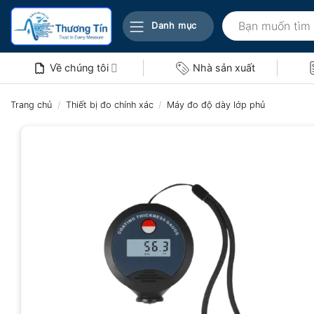
Bỏ
Tìm
qua
Danh mục
kiếm:
nội
dung
Về chúng tôi
Nhà sản xuất
Trang chủ
/
Thiết bị đo chính xác
/
Máy đo độ dày lớp phủ