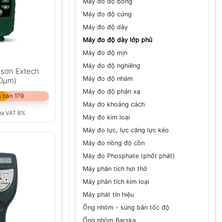
Máy đo độ bóng
Máy đo độ cứng
Máy đo độ dày
Máy đo độ dày lớp phủ
Máy đo độ mịn
Máy đo độ nghiêng
 sơn Extech
Máy đo độ nhám
0µm)
Máy đo độ phản xạ
 bán 179
Máy đo khoảng cách
ưa VAT 8%
Máy đo kim loại
Máy đo lực, lực căng lực kéo
Máy đo nồng độ cồn
Máy đo Phosphate (phốt phát)
Máy phân tích hơi thở
Máy phân tích kim loại
Máy phát tín hiệu
Ống nhòm - súng bắn tốc độ
Ống nhòm Barska