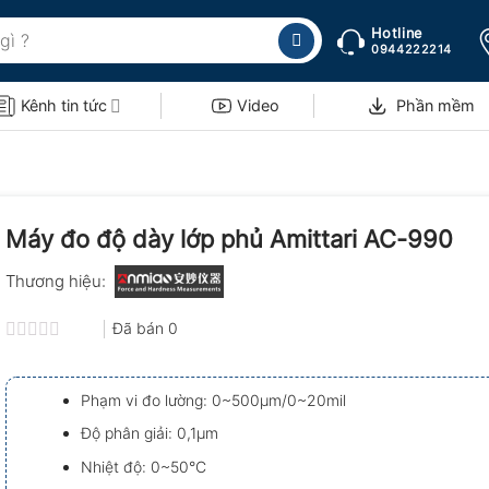
Hotline
0944222214
Kênh tin tức
Video
Phần mềm
Máy đo độ dày lớp phủ Amittari AC-990
Thương hiệu:
Đã bán
0
Được
xếp
hạng
Phạm vi đo lường: 0~500µm/0~20mil
0.0
5
Độ phân giải: 0,1µm
sao
Nhiệt độ: 0~50°C