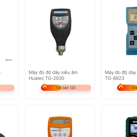
ủ
Máy đo độ dày siêu âm
Máy đo độ dày
Huatec TG-2930
TG-8823
Đã bán 120
Đã