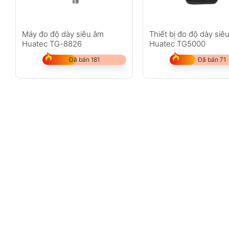
Máy đo độ dày siêu âm
Thiết bị đo độ dày siê
Huatec TG-8826
Huatec TG5000
Đã bán 181
Đã bán 71