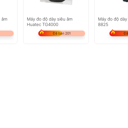
u âm
Máy đo độ dày siêu âm
Máy đo độ dày
Huatec TG4000
8825
Đã bán 201
Đã