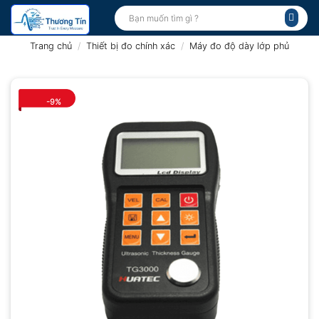
Bỏ
Tìm
kiếm:
qua
nội
Trang chủ
/
Thiết bị đo chính xác
/
Máy đo độ dày lớp phủ
dung
-9%