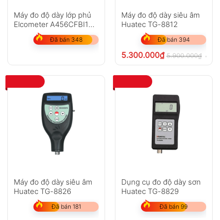
Máy đo độ dày lớp phủ
Máy đo độ dày siêu âm
Elcometer A456CFBI1
Huatec TG-8812
(0-1500?m)
Đã bán 348
Đã bán 394
5.300.000
₫
5.900.000
₫
chưa
Máy đo độ dày siêu âm
Dụng cụ đo độ dày sơn
Huatec TG-8826
Huatec TG-8829
Đã bán 181
Đã bán 99