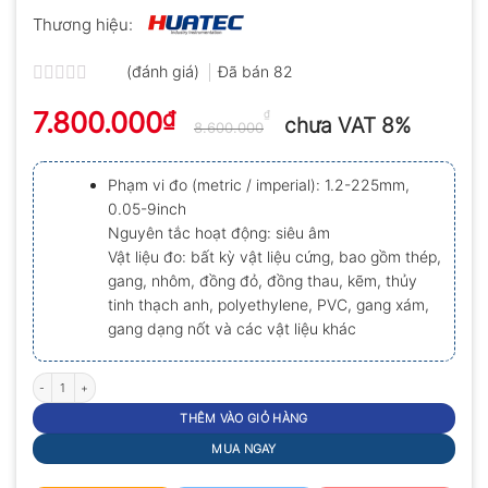
Thương hiệu:
(đánh giá)
Đã bán
82
Được
7.800.000
₫
xếp
₫
chưa VAT 8%
8.600.000
hạng
0.0
5
Phạm vi đo (metric / imperial): 1.2-225mm,
sao
0.05-9inch
Nguyên tắc hoạt động: siêu âm
Vật liệu đo: bất kỳ vật liệu cứng, bao gồm thép,
gang, nhôm, đồng đỏ, đồng thau, kẽm, thủy
tinh thạch anh, polyethylene, PVC, gang xám,
gang dạng nốt và các vật liệu khác
Máy đo độ dày siêu âm Huatec TG-3000 số lượng
THÊM VÀO GIỎ HÀNG
MUA NGAY