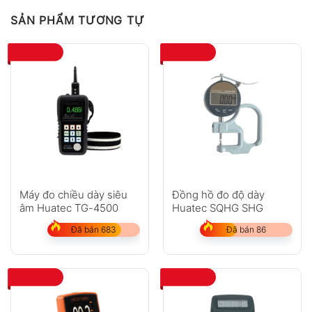
SẢN PHẨM TƯƠNG TỰ
Máy đo chiều dày siêu
Đồng hồ đo độ dày
âm Huatec TG-4500
Huatec SQHG SHG
Đã bán 683
Đã bán 86