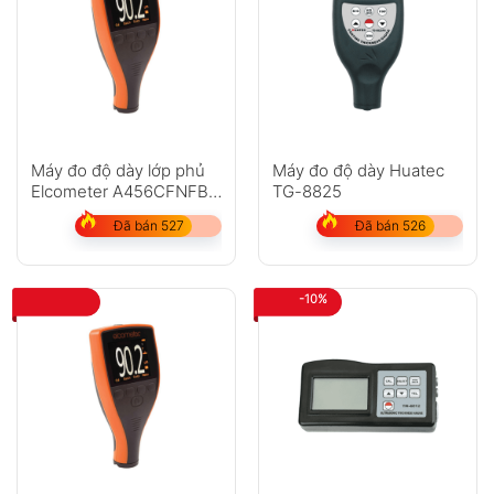
Máy đo độ dày lớp phủ
Máy đo độ dày Huatec
Elcometer A456CFNFBS
TG-8825
(Chưa bao gồm đầu dò)
Đã bán 527
Đã bán 526
-10%