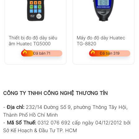
Thiết bị đo độ dày siêu
Máy đo độ dày Huatec
âm Huatec TG5000
TG-8820
Đã bán 71
Đã bán 319
CÔNG TY TNHH CÔNG NGHỆ THƯƠNG TÍN
-
Địa chỉ:
232/14 Đường Số 9, phường Thông Tây Hội,
Thành Phố Hồ Chí Minh
-
Mã Số Thuế:
0312 076 692 cấp ngày 04/12/2012 bởi
Sở Kế Hoạch & Đầu Tư TP. HCM