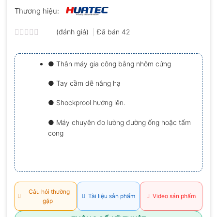
Thương hiệu:
(đánh giá)
Đã bán
42
Được
xếp
hạng
● Thân máy gia công bằng nhôm cứng
0.0
5
sao
● Tay cầm dễ nâng hạ
● Shockprool hướng lên.
● Máy chuyên đo lường đường ống hoặc tấm
cong
Câu hỏi thường
Tài liệu sản phẩm
Video sản phẩm
gặp