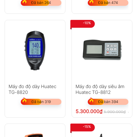
Đã bán 264
Đã bán 474
-10%
Máy đo độ dày Huatec
Máy đo độ dày siêu âm
TG-8820
Huatec TG-8812
Đã bán 319
Đã bán 394
5.300.000
₫
5.900.000
₫
chưa
-15%