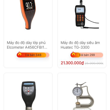
Máy đo độ dày lớp phủ
Máy đo độ dày siêu âm
Elcometer A456CFBI1
Huatec TG-3300
(0-1500?m)
Đã bán 348
Đã bán 299
21.300.000
₫
25.000.000
₫
ch