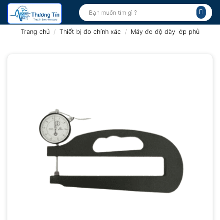
Bỏ
Tìm
kiếm:
qua
nội
Trang chủ
/
Thiết bị đo chính xác
/
Máy đo độ dày lớp phủ
dung