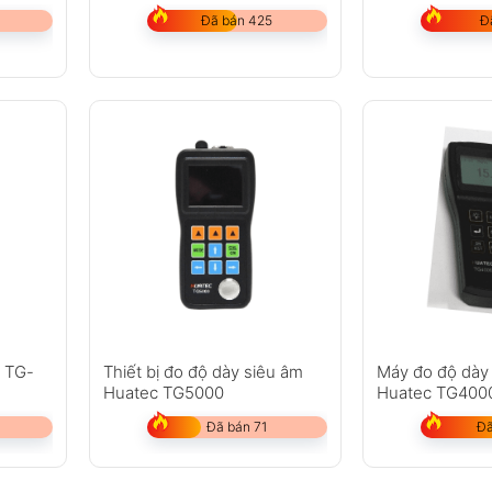
Đã bán 425
Đ
%
c TG-
Thiết bị đo độ dày siêu âm
Máy đo độ dày
Huatec TG5000
Huatec TG400
Đã bán 71
Đã