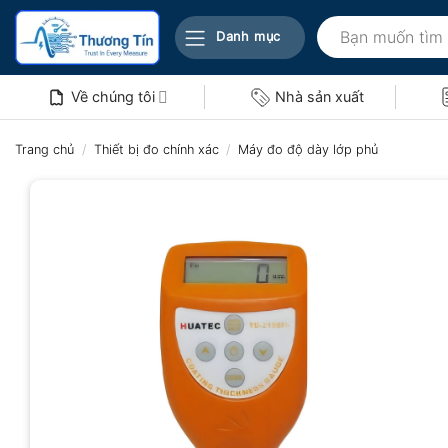
Bỏ
Tìm
qua
Danh mục
kiếm:
nội
dung
Về chúng tôi
Nhà sản xuất
Trang chủ
/
Thiết bị đo chính xác
/
Máy đo độ dày lớp phủ