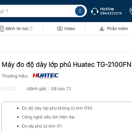
Hotline
0944222214
Kênh tin tức
Video
Phần mềm
Máy đo độ dày lớp phủ Huatec TG-2100FN
Thương hiệu:
(đánh giá)
Đã bán
72
Được
xếp
hạng
Đo độ dày lớp phủ không từ tính (FN)
0.0
5
Công nghệ siêu âm hiện đại
sao
Đo lớp phủ từ tính (F)