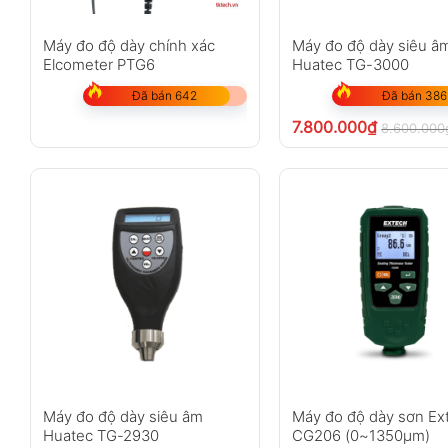
Máy đo độ dày chính xác
Máy đo độ dày siêu â
Elcometer PTG6
Huatec TG-3000
Đã bán 642
Đã bán 386
7.800.000
₫
8.600.000
Máy đo độ dày siêu âm
Máy đo độ dày sơn Ex
Huatec TG-2930
CG206 (0~1350µm)