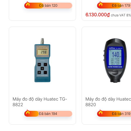
Đã bán 120
Đã bán 179
6.130.000
₫
chưa VAT 8
Máy đo độ dày Huatec TG-
Máy đo độ dày Huate
8822
8820
Đã bán 194
Đã bán 319