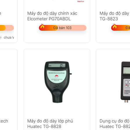
m
Máy đo độ dày chính xác
Máy đo độ dày
Elcometer PG70ABDL
TG-8823
Đã bán 103
Đã
₫
chưa VAT 8%
tech
Máy đo độ dày lớp phủ
Dụng cụ đo độ
Huatec TG-8828
Huatec TG-88