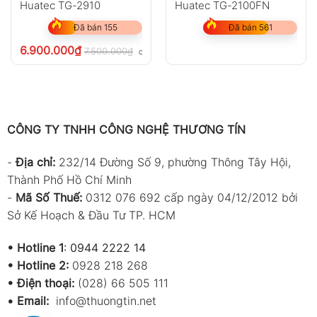
Huatec TG-2910
Huatec TG-2100FN
Đã bán 155
Đã bán 561
6.900.000
₫
7.500.000
₫
chưa VAT 8%
CÔNG TY TNHH CÔNG NGHỆ THƯƠNG TÍN
-
Địa chỉ:
232/14 Đường Số 9, phường Thông Tây Hội,
Thành Phố Hồ Chí Minh
-
Mã Số Thuế:
0312 076 692 cấp ngày 04/12/2012 bởi
Sở Kế Hoạch & Đầu Tư TP. HCM
•
Hotline 1
:
0944 2222 14
•
Hotline 2:
0928 218 268
• Điện thoại:
(028) 66 505 111
•
Email:
info@thuongtin.net