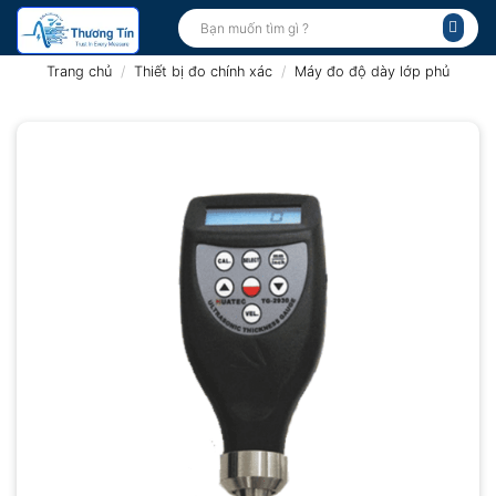
Bỏ
Tìm
kiếm:
qua
nội
Trang chủ
/
Thiết bị đo chính xác
/
Máy đo độ dày lớp phủ
dung