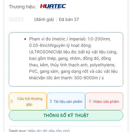
Thương hiệu:
(đánh giá)
Đã bán
37
Được
xếp
hạng
Phạm vi đo (metric / imperial): 1.0-200mm,
0.0
0.05-8inchNguyên lý hoạt động:
5
sao
ULTROSONICVật liệu đo: bất kỳ vật liệu cứng,
bao gồm thép, gang, nhôm, đồng đỏ, đồng
thau, kẽm, thủy tinh thạch anh, polyethylene,
PVC, gang xám, gang dạng nốt và các vật liệu
khácVận tốc âm thanh: 500-9000m / s
Câu hỏi thường
Tài liệu sản phẩm
Video sản phẩm
gặp
THÔNG SỐ KỸ THUẬT
Danh mục:
Máy đo độ dày lớp phủ