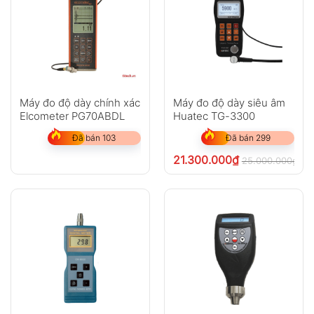
Máy đo độ dày chính xác
Máy đo độ dày siêu âm
Elcometer PG70ABDL
Huatec TG-3300
Đã bán 103
Đã bán 299
21.300.000
₫
25.000.000
₫
ch