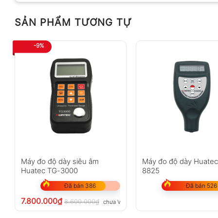
SẢN PHẨM TƯƠNG TỰ
-9%
Máy đo độ dày siêu âm
Máy đo độ dày Huate
Huatec TG-3000
8825
Đã bán 386
Đã bán 526
7.800.000
₫
8.600.000
₫
chưa VAT 8%