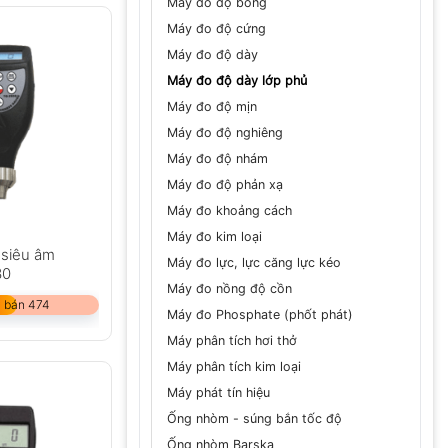
Máy đo độ bóng
Máy đo độ cứng
Máy đo độ dày
Máy đo độ dày lớp phủ
Máy đo độ mịn
Máy đo độ nghiêng
Máy đo độ nhám
Máy đo độ phản xạ
Máy đo khoảng cách
Máy đo kim loại
 siêu âm
Máy đo lực, lực căng lực kéo
30
Máy đo nồng độ cồn
 bán 474
Máy đo Phosphate (phốt phát)
Máy phân tích hơi thở
Máy phân tích kim loại
Máy phát tín hiệu
Ống nhòm - súng bắn tốc độ
Ống nhòm Barska