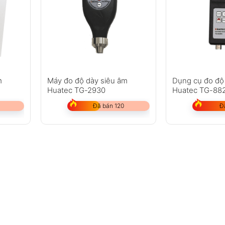
m
Máy đo độ dày siêu âm
Dụng cụ đo độ
Huatec TG-2930
Huatec TG-88
Đã bán 120
Đ