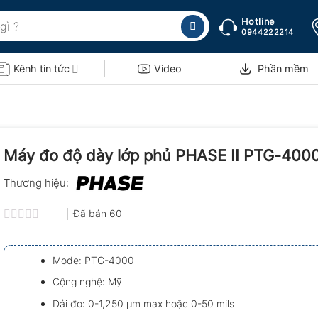
Hotline
0944222214
Kênh tin tức
Video
Phần mềm
Máy đo độ dày lớp phủ PHASE II PTG-400
Thương hiệu:
Đã bán
60
Được
xếp
hạng
Mode: PTG-4000
0.0
5
Cộng nghệ: Mỹ
sao
Dải đo: 0-1,250 µm max hoặc 0-50 mils