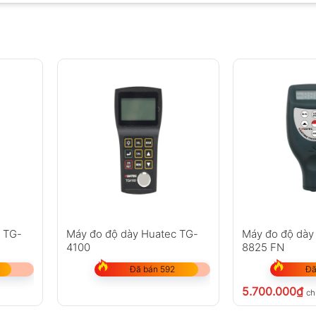
c TG-
Máy đo độ dày Huatec TG-
Máy đo độ dày
4100
8825 FN
Đã bán 592
Đã
5.700.000
₫
ch