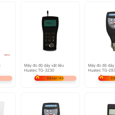
ủ
Máy đo độ dày vật liệu
Máy đo độ dày
Huatec TG-3230
Huatec TG-29
Đã bán 145
Đã