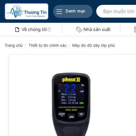
Bỏ
Tìm
qua
Danh mục
kiếm:
nội
dung
Về chúng tôi
Nhà sản xuất
Trang chủ
/
Thiết bị đo chính xác
/
Máy đo độ dày lớp phủ