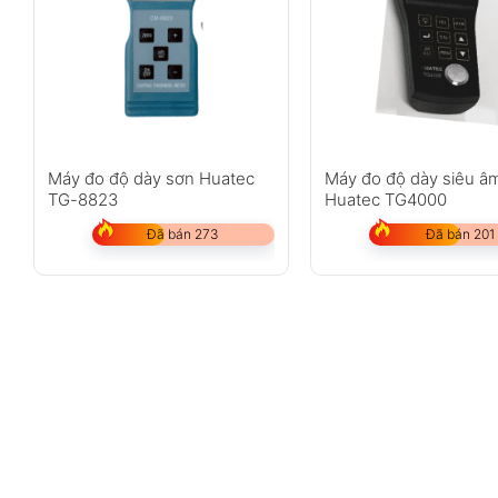
Máy đo độ dày sơn Huatec
Máy đo độ dày siêu â
TG-8823
Huatec TG4000
Đã bán 273
Đã bán 201