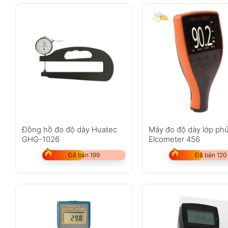
Đồng hồ đo độ dày Huatec
Máy đo độ dày lớp ph
GHG-1026
Elcometer 456
Đã bán 199
Đã bán 120