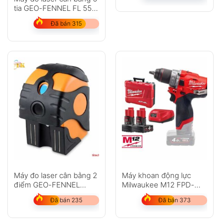
tia GEO-FENNEL FL 55
Plus
Đã bán 315
Máy đo laser cân bằng 2
Máy khoan động lực
điểm GEO-FENNEL
Milwaukee M12 FPD-
Duo-Pointer
402C
Đã bán 235
Đã bán 373