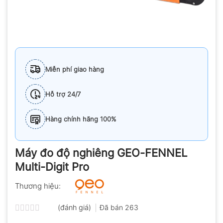
Miễn phí giao hàng
Hỗ trợ 24/7
Hàng chính hãng 100%
Máy đo độ nghiêng GEO-FENNEL
Multi-Digit Pro
Thương hiệu:
(đánh giá)
Đã bán
263
Được