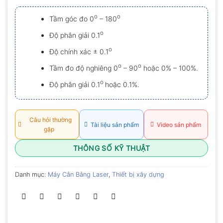
xếp
hạng
o
o
Tầm góc đo 0
– 180
0.0
5
o
Độ phân giải 0.1
sao
o
Độ chính xác ± 0.1
o
o
Tầm đo độ nghiêng 0
– 90
hoặc 0% – 100%.
o
Độ phân giải 0.1
hoặc 0.1%.
Câu hỏi thường
Tài liệu sản phẩm
Video sản phẩm
gặp
THÔNG SỐ KỸ THUẬT
Danh mục:
Máy Cân Bằng Laser
,
Thiết bị xây dựng