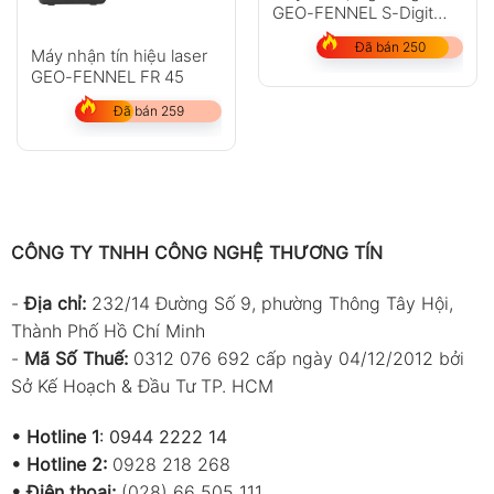
GEO-FENNEL S-Digit
mini
Đã bán 250
Máy nhận tín hiệu laser
GEO-FENNEL FR 45
Đã bán 259
CÔNG TY TNHH CÔNG NGHỆ THƯƠNG TÍN
-
Địa chỉ:
232/14 Đường Số 9, phường Thông Tây Hội,
Thành Phố Hồ Chí Minh
-
Mã Số Thuế:
0312 076 692 cấp ngày 04/12/2012 bởi
Sở Kế Hoạch & Đầu Tư TP. HCM
•
Hotline 1
:
0944 2222 14
•
Hotline 2:
0928 218 268
• Điện thoại:
(028) 66 505 111