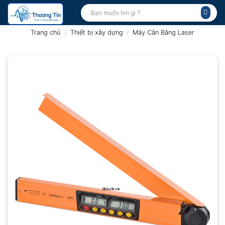
Bỏ
Tìm
kiếm:
qua
nội
Trang chủ
/
Thiết bị xây dựng
/
Máy Cân Bằng Laser
dung