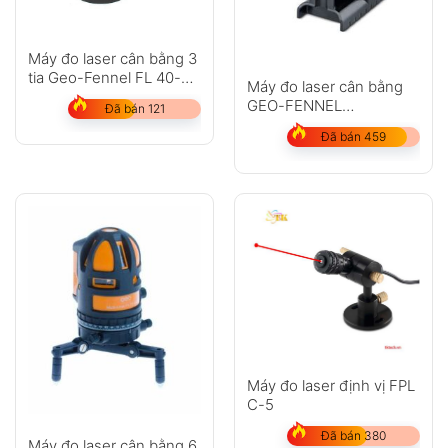
Máy đo laser cân bằng 3
tia Geo-Fennel FL 40-3
Máy đo laser cân bằng
Liner HP
GEO-FENNEL
Đã bán 121
DuoCrossPointer3 HP
Đã bán 459
Máy đo laser định vị FPL
C-5
Đã bán 380
Máy đo laser cân bằng 6