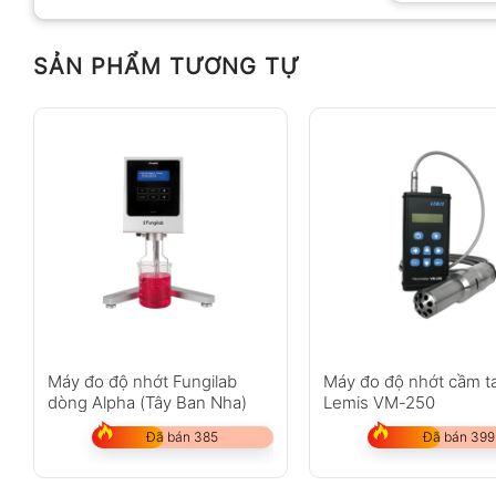
SẢN PHẨM TƯƠNG TỰ
Anh
Chị
Không có bình luận nào
Máy đo độ nhớt Fungilab
Máy đo độ nhớt cầm t
dòng Alpha (Tây Ban Nha)
Lemis VM-250
Đã bán 385
Đã bán 399