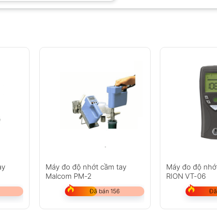
ay
Máy đo độ nhớt cầm tay
Máy đo độ nhớ
Malcom PM-2
RION VT-06
Đã bán 156
Đã