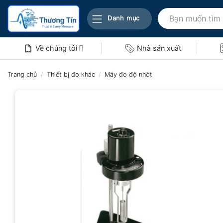
Bỏ
Tìm
qua
Danh mục
kiếm:
nội
dung
Về chúng tôi
Nhà sản xuất
Trang chủ
/
Thiết bị đo khác
/
Máy đo độ nhớt