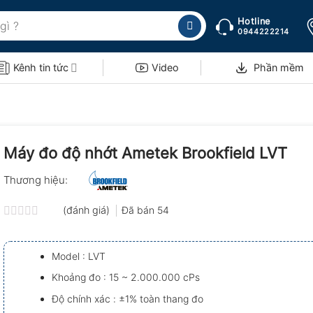
Hotline
0944222214
Kênh tin tức
Video
Phần mềm
Máy đo độ nhớt Ametek Brookfield LVT
Thương hiệu:
(đánh giá)
Đã bán
54
Được
xếp
hạng
Model : LVT
0.0
5
Khoảng đo : 15 ~ 2.000.000 cPs
sao
Độ chính xác : ±1% toàn thang đo