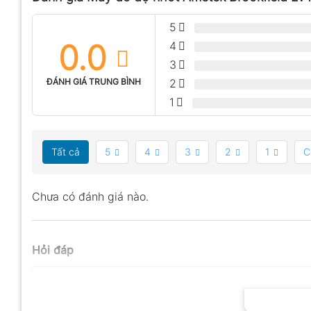
5
0.0
4
3
ĐÁNH GIÁ TRUNG BÌNH
2
1
Tất cả
5
4
3
2
1
C
Chưa có đánh giá nào.
Hỏi đáp