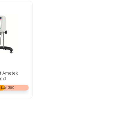
t Ametek
ext
 bán 250