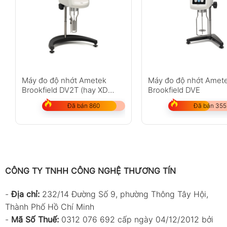
Máy đo độ nhớt Ametek
Máy đo độ nhớt Amet
Brookfield DV2T (hay XD
Brookfield DVE
V2TLVTJ00E00)
Đã bán 860
Đã bán 355
CÔNG TY TNHH CÔNG NGHỆ THƯƠNG TÍN
-
Địa chỉ:
232/14 Đường Số 9, phường Thông Tây Hội,
Thành Phố Hồ Chí Minh
-
Mã Số Thuế:
0312 076 692 cấp ngày 04/12/2012 bởi