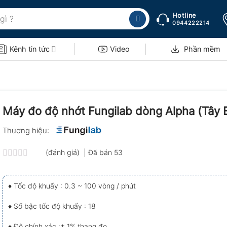
Hotline
0944222214
Kênh tin tức
Video
Phần mềm
Máy đo độ nhớt Fungilab dòng Alpha (Tây 
Thương hiệu:
(đánh giá)
Đã bán
53
Được
xếp
hạng
♦ Tốc độ khuấy : 0.3 ~ 100 vòng / phút
0.0
5
sao
♦ Số bậc tốc độ khuấy : 18
♦ Độ chính xác :± 1% thang đo