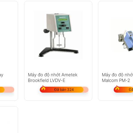
ay
Máy đo độ nhớt Ametek
Máy đo độ nhớ
Brookfield LVDV-E
Malcom PM-2
Đã bán 324
Đã