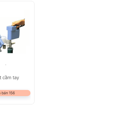
t cầm tay
 bán 156