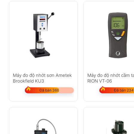
Máy đo độ nhớt sơn Ametek
Máy đo độ nhớt cầm t
Brookfield KU3
RION VT-06
Đã bán 366
Đã bán 234