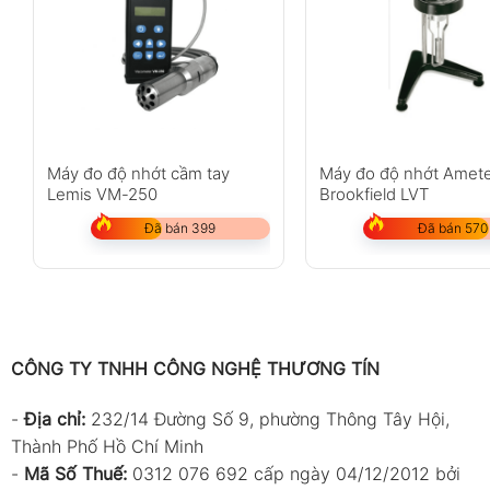
Máy đo độ nhớt cầm tay
Máy đo độ nhớt Amet
Lemis VM-250
Brookfield LVT
Đã bán 399
Đã bán 570
CÔNG TY TNHH CÔNG NGHỆ THƯƠNG TÍN
-
Địa chỉ:
232/14 Đường Số 9, phường Thông Tây Hội,
Thành Phố Hồ Chí Minh
-
Mã Số Thuế:
0312 076 692 cấp ngày 04/12/2012 bởi