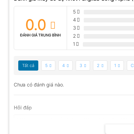
5
0.0
4
3
ĐÁNH GIÁ TRUNG BÌNH
2
1
Tất cả
5
4
3
2
1
C
Chưa có đánh giá nào.
Hỏi đáp