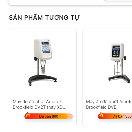
SẢN PHẨM TƯƠNG TỰ
Anh
Chị
Không có bình luận nào
Máy đo độ nhớt Ametek
Máy đo độ nhớt Amet
Brookfield DV2T (hay XD
Brookfield DVE
V2TLVTJ00E00)
Đã bán 860
Đã bán 355