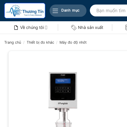
Bỏ
Tìm
qua
Danh mục
kiếm:
nội
dung
Về chúng tôi
Nhà sản xuất
Trang chủ
/
Thiết bị đo khác
/
Máy đo độ nhớt