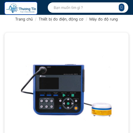
Bỏ
Tìm
kiếm:
qua
nội
Trang chủ
/
Thiết bị đo điện, động cơ
/
Máy đo độ rung
dung