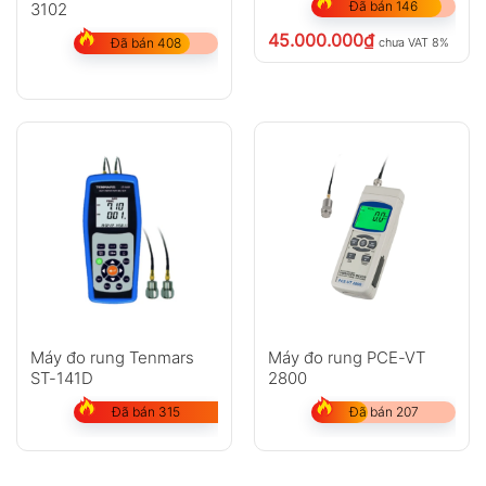
Đã bán 146
3102
45.000.000
₫
chưa VAT 8%
Đã bán 408
Máy đo rung Tenmars
Máy đo rung PCE-VT
ST-141D
2800
Đã bán 315
Đã bán 207