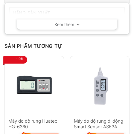
HÃNG SẢN XUẤT
RION – Nhật Bản
Xem thêm
SẢN PHẨM TƯƠNG TỰ
-10%
Máy đo độ rung Huatec
Máy đo độ rung di động
HG-6360
Smart Sensor AS63A