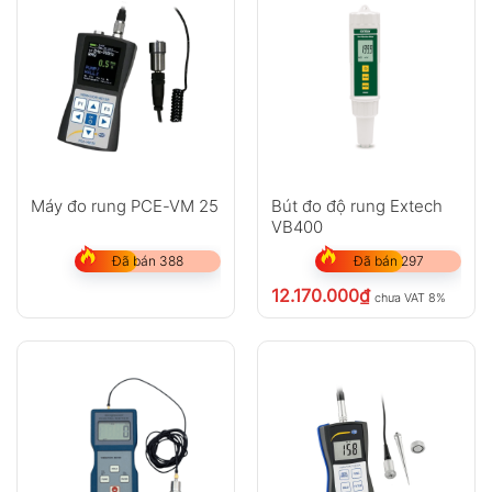
Máy đo rung PCE-VM 25
Bút đo độ rung Extech
VB400
Đã bán 388
Đã bán 297
12.170.000
₫
chưa VAT 8%