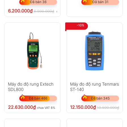
Đã bán 36
Đã bán 31
6.200.000
₫
6.900.000
₫
chưa VAT 8%
-10%
Máy đo độ rung Extech
Máy đo độ rung Tenmars
SDL800
ST-140
Đã bán 466
Đã bán 345
22.630.000
₫
12.150.000
₫
13.500.000
₫
chưa VAT 8%
chư