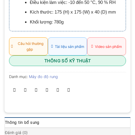
Điều kiện làm việc: -10 đến 50 °C, 90 % RH
0.0
5
Kích thước: 175 (H) x 175 (W) x 40 (D) mm
sao
Khối lượng: 780g
Câu hỏi thường
Tài liệu sản phẩm
Video sản phẩm
gặp
THÔNG SỐ KỸ THUẬT
Danh mục:
Máy đo độ rung
Thông tin bổ sung
Đánh giá (0)