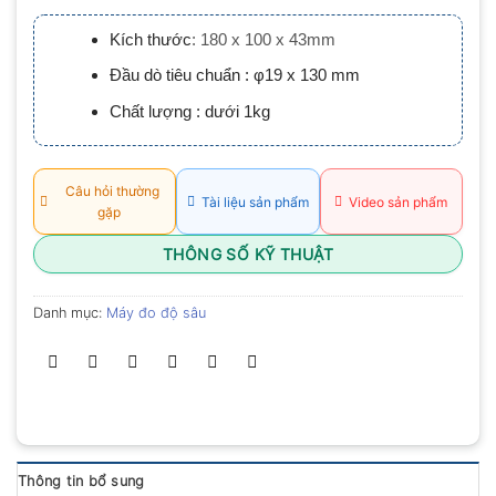
xếp
hạng
Kích thước
:
180 x 100 x 43mm
0.0
5
Đầu dò tiêu chuẩn : φ19 x 130 mm
sao
Chất lượng : dưới 1kg
Câu hỏi thường
Tài liệu sản phẩm
Video sản phẩm
gặp
THÔNG SỐ KỸ THUẬT
Danh mục:
Máy đo độ sâu
Thông tin bổ sung