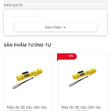
Đánh giá (0)
HÃNG SẢN XUẤT
Huatec – Trung Quốc
Xem thêm
SẢN PHẨM TƯƠNG TỰ
-8%
Máy đo độ sâu cầm tay
Máy đo độ sâu cầm tay