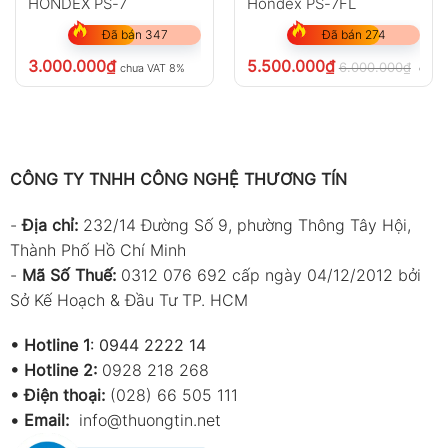
HONDEX PS-7
Hondex PS-7FL
Đã bán 347
Đã bán 274
3.000.000
₫
5.500.000
₫
6.000.000
₫
chưa VAT 8%
chưa
CÔNG TY TNHH CÔNG NGHỆ THƯƠNG TÍN
-
Địa chỉ:
232/14 Đường Số 9, phường Thông Tây Hội,
Thành Phố Hồ Chí Minh
-
Mã Số Thuế:
0312 076 692 cấp ngày 04/12/2012 bởi
Sở Kế Hoạch & Đầu Tư TP. HCM
•
Hotline 1
:
0944 2222 14
•
Hotline 2:
0928 218 268
• Điện thoại:
(028) 66 505 111
•
Email:
info@thuongtin.net