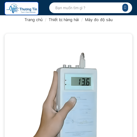
Bỏ
Tìm
kiếm:
qua
nội
Trang chủ
/
Thiết bị hàng hải
/
Máy đo độ sâu
dung