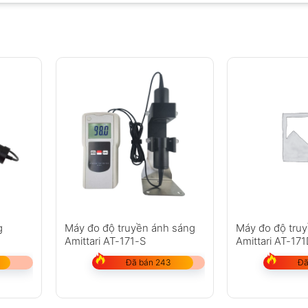
g
Máy đo độ truyền ánh sáng
Máy đo độ tru
Amittari AT-171-S
Amittari AT-17
Đã bán 243
Đã