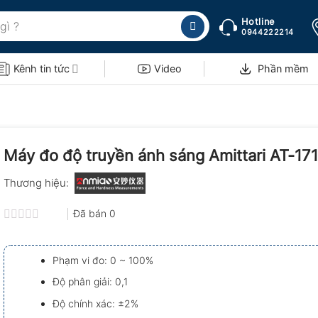
Hotline
0944222214
Kênh tin tức
Video
Phần mềm
Máy đo độ truyền ánh sáng Amittari AT-171
Thương hiệu:
Đã bán
0
Được
xếp
hạng
Phạm vi đo: 0 ~ 100%
0.0
5
Độ phân giải: 0,1
sao
Độ chính xác: ±2%