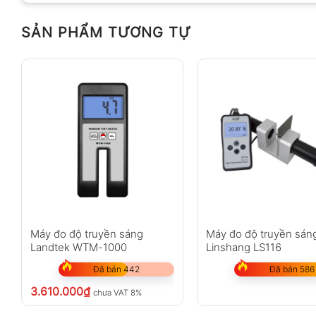
SẢN PHẨM TƯƠNG TỰ
Máy đo độ truyền sáng
Máy đo độ truyền sán
Landtek WTM-1000
Linshang LS116
Đã bán 442
Đã bán 586
3.610.000
₫
chưa VAT 8%