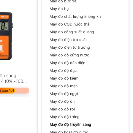
Máy đo bức xạ
Máy đo bụi
Máy đo chất lượng không khí
Máy đo COD nước thải
Máy đo công suất quang
Máy đo điện trở suất
Máy đo điện từ trường
Máy đo độ cứng nước
Máy đo độ dẫn điện
Máy đo độ đục
yền sáng
Máy đo độ kiềm
4 (0% -100%,
Máy đo độ mặn
-1/4″))
 bán 101
Máy đo độ ngọt
Máy đo độ ồn
Máy đo độ rọi
Máy đo độ trắng
Máy đo độ truyền sáng
Máy đo hoạt độ nước