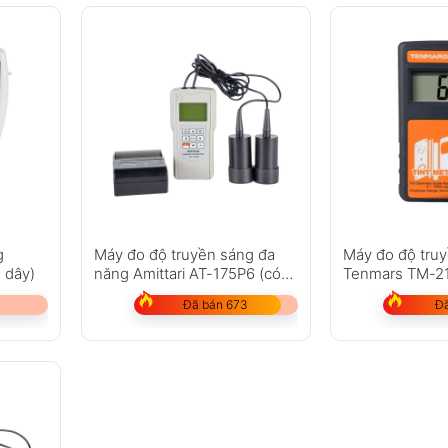
g
Máy đo độ truyền sáng đa
Máy đo độ tru
 dây)
năng Amittari AT-175P6 (có
Tenmars TM-21
thể in được)
0mm-6.5mm (0″
Đã bán 673
Đã