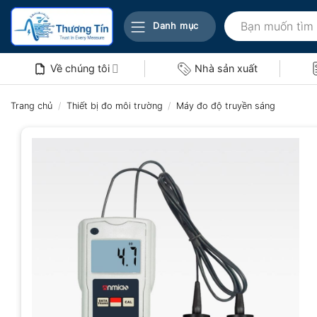
Bỏ
Tìm
qua
Danh mục
kiếm:
nội
dung
Về chúng tôi
Nhà sản xuất
Trang chủ
/
Thiết bị đo môi trường
/
Máy đo độ truyền sáng