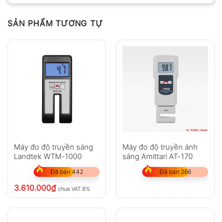
SẢN PHẨM TƯƠNG TỰ
Máy đo độ truyền sáng
Máy đo độ truyền ánh
Landtek WTM-1000
sáng Amittari AT-170
Đã bán 442
Đã bán 266
3.610.000
₫
chưa VAT 8%