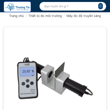
Bỏ
Tìm
kiếm:
qua
nội
Trang chủ
/
Thiết bị đo môi trường
/
Máy đo độ truyền sáng
dung