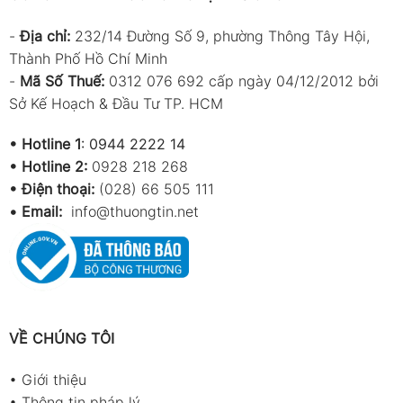
-
Địa chỉ:
232/14 Đường Số 9, phường Thông Tây Hội,
Thành Phố Hồ Chí Minh
-
Mã Số Thuế:
0312 076 692 cấp ngày 04/12/2012 bởi
Sở Kế Hoạch & Đầu Tư TP. HCM
•
Hotline 1
:
0944 2222 14
•
Hotline 2:
0928 218 268
• Điện thoại:
(028) 66 505 111
•
Email:
info@thuongtin.net
VỀ CHÚNG TÔI
•
Giới thiệu
•
Thông tin pháp lý