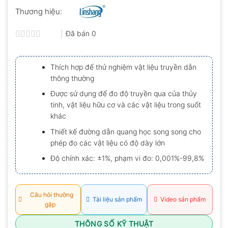
Thương hiệu:
Đã bán
0
Được
xếp
hạng
Thích hợp để thử nghiệm vật liệu truyền dẫn
0.0
thông thường
5
sao
Được sử dụng để đo độ truyền qua của thủy
tinh, vật liệu hữu cơ và các vật liệu trong suốt
khác
Thiết kế đường dẫn quang học song song cho
phép đo các vật liệu có độ dày lớn
Độ chính xác: ±1%, phạm vi đo: 0,001%-99,8%
Câu hỏi thường
Tài liệu sản phẩm
Video sản phẩm
gặp
THÔNG SỐ KỸ THUẬT