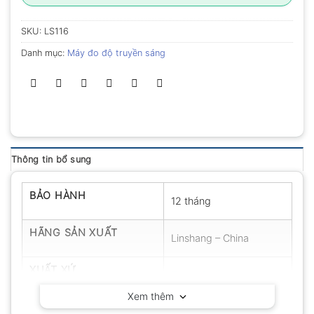
SKU:
LS116
Danh mục:
Máy đo độ truyền sáng
Thông tin bổ sung
BẢO HÀNH
12 tháng
HÃNG SẢN XUẤT
Linshang – China
XUẤT XỨ
Trung Quốc
Xem thêm