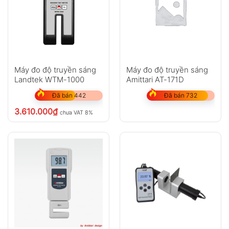
Máy đo độ truyền sáng
Máy đo độ truyền sáng
Landtek WTM-1000
Amittari AT-171D
Đã bán 442
Đã bán 732
3.610.000
₫
chưa VAT 8%