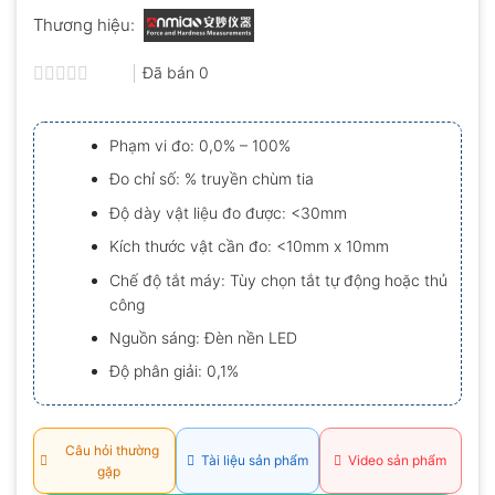
Thương hiệu:
Đã bán
0
Được
xếp
hạng
Phạm vi đo: 0,0% – 100%
0.0
5
Đo chỉ số: % truyền chùm tia
sao
Độ dày vật liệu đo được: <30mm
Kích thước vật cần đo: <10mm x 10mm
Chế độ tắt máy: Tùy chọn tắt tự động hoặc thủ
công
Nguồn sáng: Đèn nền LED
Độ phân giải: 0,1%
Câu hỏi thường
Tài liệu sản phẩm
Video sản phẩm
gặp