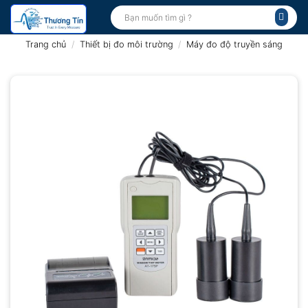
Bỏ
Tìm
kiếm:
qua
nội
Trang chủ
/
Thiết bị đo môi trường
/
Máy đo độ truyền sáng
dung