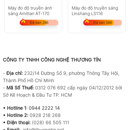
Máy đo độ truyền ánh
Máy đo độ truyền sáng
sáng Amittari AT-170
Linshang LS116
Đã bán 266
Đã bán 586
CÔNG TY TNHH CÔNG NGHỆ THƯƠNG TÍN
-
Địa chỉ:
232/14 Đường Số 9, phường Thông Tây Hội,
Thành Phố Hồ Chí Minh
-
Mã Số Thuế:
0312 076 692 cấp ngày 04/12/2012 bởi
Sở Kế Hoạch & Đầu Tư TP. HCM
•
Hotline 1
:
0944 2222 14
•
Hotline 2:
0928 218 268
• Điện thoại:
(028) 66 505 111
•
Email:
info@thuongtin.net