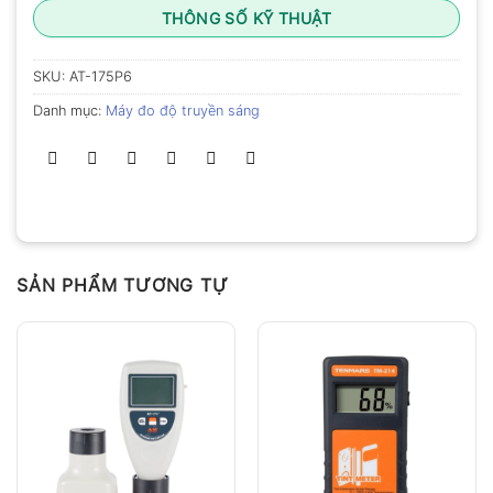
THÔNG SỐ KỸ THUẬT
SKU:
AT-175P6
Danh mục:
Máy đo độ truyền sáng
SẢN PHẨM TƯƠNG TỰ