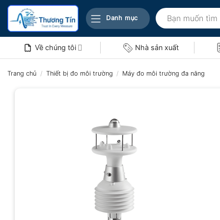
Bỏ
Tìm
qua
Danh mục
kiếm:
nội
dung
Về chúng tôi
Nhà sản xuất
Trang chủ
/
Thiết bị đo môi trường
/
Máy đo môi trường đa năng