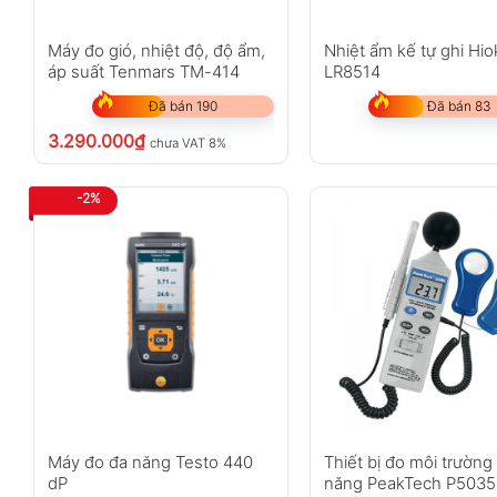
Máy đo gió, nhiệt độ, độ ẩm,
Nhiệt ẩm kế tự ghi Hio
áp suất Tenmars TM-414
LR8514
Đã bán 190
Đã bán 83
3.290.000
₫
chưa VAT 8%
-2%
Máy đo đa năng Testo 440
Thiết bị đo môi trường
dP
năng PeakTech P5035