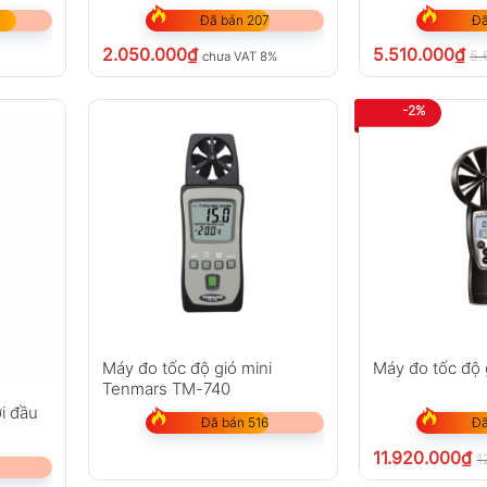
Đã bán 207
Đã
2.050.000
₫
5.510.000
₫
5.
chưa VAT 8%
-2%
Máy đo tốc độ gió mini
Máy đo tốc độ 
Tenmars TM-740
i đầu
Đã bán 516
Đã
5
11.920.000
₫
1