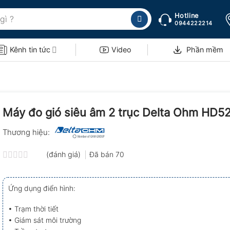
Hotline
0944222214
Kênh tin tức
Video
Phần mềm
Máy đo gió siêu âm 2 trục Delta Ohm HD52
Thương hiệu:
(đánh giá)
Đã bán
70
Được
xếp
hạng
Ứng dụng điển hình:
0.0
5
sao
• Trạm thời tiết
• Giám sát môi trường