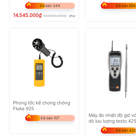
Đã bán 344
Đã bán 694
14.545.000
₫
14.840.000
₫
chưa VAT 8%
Phong tốc kế chong chóng
Fluke 925
Máy đo nhiệt độ gió vớ
Đã bán 107
dò lưu lượng testo 42
Đã bán 420