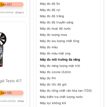
Máy đo độ ồn
 bán 421
Máy đo độ rọi
620.000
₫
chưa VAT 8%
Máy đo độ trắng
Máy đo độ truyền sáng
Máy đo hoạt độ nước
Máy đo lượng mưa
Máy đo lưu lượng chất lỏng
Máy đo màu
Máy đo màu mật ong
Máy đo môi trường đa năng
Máy đo năng lượng mặt trời
Máy đo ozone (ôzôn)
Máy đo PH
gió Testo 417
Máy đo tốc độ gió
Máy đo tổng chất rắn hòa tan (TDS)
 bán 135
Máy kiểm tra chất lượng nước
2.160.000
₫
chưa VAT 8%
Máy lọc không khí