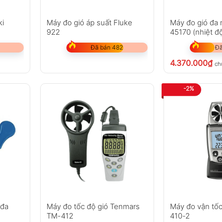
ki
Máy đo gió áp suất Fluke
Máy đo gió đa
922
45170 (nhiệt đ
sáng, tốc độ gi
Đã bán 482
Đã
4.370.000
₫
ch
-2%
 đa
Máy đo tốc độ gió Tenmars
Máy đo vận tốc
TM-412
410-2