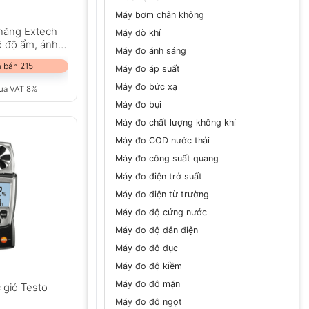
Máy bơm chân không
 năng Extech
Máy dò khí
ộ độ ẩm, ánh
Máy đo ánh sáng
ó)
 bán 215
Máy đo áp suất
Máy đo bức xạ
ưa VAT 8%
Máy đo bụi
Máy đo chất lượng không khí
Máy đo COD nước thải
Máy đo công suất quang
Máy đo điện trở suất
Máy đo điện từ trường
Máy đo độ cứng nước
Máy đo độ dẫn điện
Máy đo độ đục
Máy đo độ kiềm
Máy đo độ mặn
 gió Testo
Máy đo độ ngọt