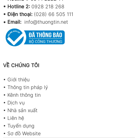
– 99 record)
•
Hotline 2:
0928 218 268
• Điện thoại:
(028) 66 505 111
Lưu lượng
●
●
●
●
•
Email:
info@thuongtin.net
(Flow)
Vận tốc gió
●
●
●
●
(Velocity)
Ứng dụng sản phẩm
VỀ CHÚNG TÔI
Đo tốc độ gió tại cửa gió và ống dẫn
Kiểm tra lưu lượng trong hệ thống HVAC
•
Giới thiệu
Đánh giá hiệu suất thông gió trong nhà
•
Thông tin pháp lý
xưởng
•
Kênh thông tin
•
Dịch vụ
Ứng dụng trong bảo trì hệ thống điều hòa
•
Nhà sản xuất
Sử dụng trong nghiên cứu và kỹ thuật môi
•
Liên hệ
trường
•
Tuyển dụng
•
Sơ đồ Website
Phụ kiện sản phẩm