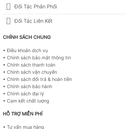
Đối Tác Phân Phối
Hướng dẫn sử dụng
Pin 9V
Đối Tác Liên Kết
Đầu dò đo gió
CHÍNH SÁCH CHUNG
Túi đựng thiết bị
•
Điều khoản dịch vụ
Quy trình sử dụng Tenmars TM-411 và lưu
•
Chính sách bảo mật thông tin
ý để đảm bảo độ chính xác
•
Chính sách thanh toán
Thiết bị đo tốc độ gió đa năng Tenmars TM-411
•
Chính sách vận chuyển
phù hợp cho kỹ thuật viên HVAC, kiểm tra thông
•
Chính sách đổi trả & hoàn tiền
gió hoặc môi trường làm việc. Máy hỗ trợ đo
•
Chính sách bảo hành
Velocity (tốc độ gió)
,
Flow (lưu lượng gió)
và có
•
Chính sách đại lý
khả năng
lưu trữ đến 99 kết quả đo
, giúp người
•
Cam kết chất lượng
dùng dễ dàng theo dõi và so sánh dữ liệu trong
quá trình làm việc.
HỖ TRỢ MIỄN PHÍ
Để đảm bảo kết quả đo chính xác và ổn định khi sử
•
Tư vấn mua hàng