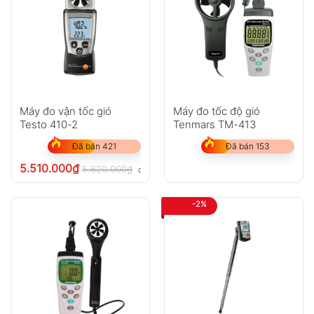
Máy đo tốc độ gió Tenmars TM-411
Tính năng nổi bật
Đo tốc độ gió với độ nhạy cao
Tính toán lưu lượng gió (Air Flow)
Máy đo vận tốc gió
Máy đo tốc độ gió
Testo 410-2
Tenmars TM-413
Hiển thị giá trị Max / Min / Average
Đã bán 421
Đã bán 153
Lưu trữ đến 99 kết quả đo
5.510.000
₫
5.620.000
₫
chưa VAT 8%
Chức năng giữ dữ liệu (Data Hold)
-2%
Màn hình LCD có đèn nền
Tự động tắt nguồn (có thể tắt)
Cảnh báo pin yếu
Hỗ trợ xem lại dữ liệu đã lưu
Đặc điểm nổi bật