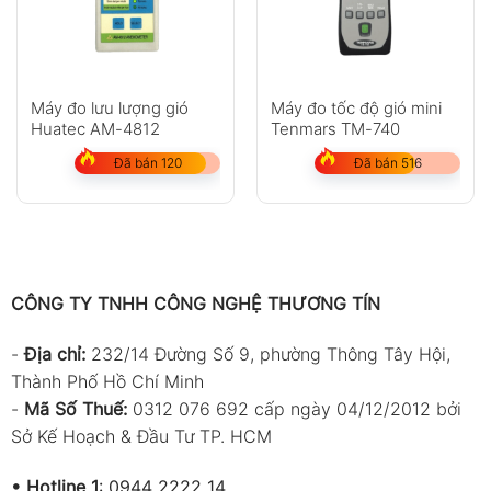
mmHg
263 ~ 825 ; Độ phân giải 0.1 ;
Sai số ±1.5 mmHg
inHg
10.3 ~ 32 ; Độ phân giải 0.1 ; Sai
số ±0.1
Máy đo lưu lượng gió
Máy đo tốc độ gió mini
Huatec AM-4812
Tenmars TM-740
Thông số đo
TM-
TM-
TM-
TM-
Đã bán 120
Đã bán 516
411
412
413
414
(with
(with
(with
(with
Vane-
Vane-
Vane-
Vane-
01)
02)
03)
03)
Áp suất
—
—
—
●
(Pressure)
CÔNG TY TNHH CÔNG NGHỆ THƯƠNG TÍN
Độ ẩm
—
—
●
●
-
Địa chỉ:
232/14 Đường Số 9, phường Thông Tây Hội,
(Humidity)
Thành Phố Hồ Chí Minh
Nhiệt độ
—
●
●
●
-
Mã Số Thuế:
0312 076 692 cấp ngày 04/12/2012 bởi
(Temperature)
Sở Kế Hoạch & Đầu Tư TP. HCM
Ghi dữ liệu
●
●
●
●
•
Hotline 1
:
0944 2222 14
(Data logging