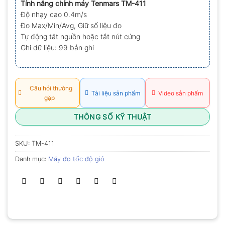
Tính năng chính máy Tenmars TM-411
0.0
Độ nhạy cao 0.4m/s
5
sao
Đo Max/Min/Avg, Giữ số liệu đo
Tự động tắt nguồn hoặc tắt nút cứng
Ghi dữ liệu: 99 bản ghi
Câu hỏi thường
Tài liệu sản phẩm
Video sản phẩm
gặp
THÔNG SỐ KỸ THUẬT
SKU:
TM-411
Danh mục:
Máy đo tốc độ gió