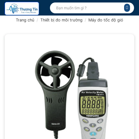
Bỏ
Tìm
kiếm:
qua
nội
Trang chủ
/
Thiết bị đo môi trường
/
Máy đo tốc độ gió
dung