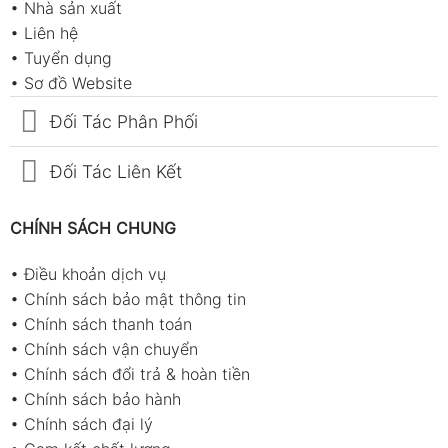
•
Nhà sản xuất
Phục vụ nghiên cứu và kiểm tra kỹ thuật
•
Liên hệ
Phụ kiện sản phẩm
•
Tuyển dụng
•
Sơ đồ Website
Hướng dẫn sử dụng
Đối Tác Phân Phối
Pin 9V
Đầu dò đo gió
Đối Tác Liên Kết
Túi đựng thiết bị
CHÍNH SÁCH CHUNG
Cách sử dụng Tenmars TM-412 đúng
chuẩn và những lưu ý quan trọng
•
Điều khoản dịch vụ
Máy đo tốc độ gió Tenmars TM-412
là thiết bị
•
Chính sách bảo mật thông tin
chuyên dùng để kiểm tra vận tốc gió, lưu lượng gió
•
Chính sách thanh toán
và nhiệt độ môi trường trong các hệ thống thông
•
Chính sách vận chuyển
gió, điều hòa không khí, phòng sạch và khu vực kỹ
•
Chính sách đổi trả & hoàn tiền
thuật. Với khả năng lưu trữ đến 99 bản ghi cùng
•
Chính sách bảo hành
chức năng đo đa thông số, thiết bị giúp kỹ thuật
•
Chính sách đại lý
viên kiểm tra nhanh và theo dõi dữ liệu thuận tiện