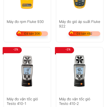
Hạng mục
Thông số kỹ thuật
Vận tốc gió (TM-
411 ~ TM-414)
Máy đo rpm Fluke 930
Máy đo gió áp suất Fluke
922
m/s
0.4 ~ 30 m/s ; Độ phân giải 0.1 ;
Sai số ±3% +0.2
Đã bán 306
Đã bán 482
km/h
1.5 ~ 106 km/h ; Độ phân giải
0.1 ; Sai số ±3% +0.8
-2%
-2%
mph
0.9 ~ 66 mph ; Độ phân giải 0.1
; Sai số ±3% +0.4
knots
0.8 ~ 58 kts ; Độ phân giải 0.1 ;
Sai số ±3% +0.4
ft/min
79 ~ 5866 fpm ; Độ phân giải 1
; Sai số ±3% +40
Beaufort
1 ~ 8 ; Độ phân giải 1
Máy đo vận tốc gió
Máy đo vận tốc gió
Testo 410-1
Testo 410-2
Tính lưu lượng gió