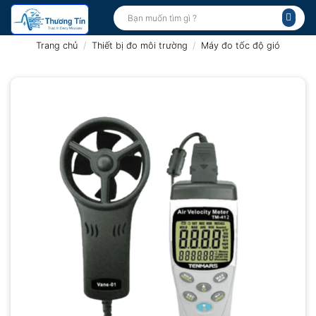
Bỏ
Tìm
kiếm:
qua
nội
Trang chủ
/
Thiết bị đo môi trường
/
Máy đo tốc độ gió
dung