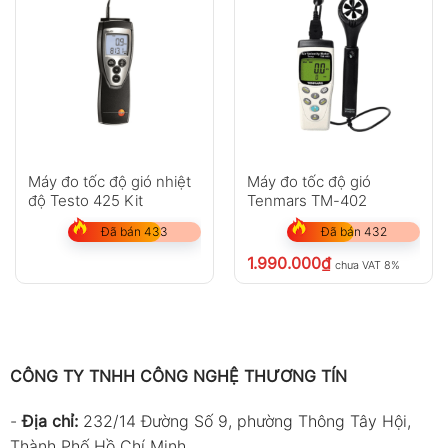
hPa
350 ~ 1100 ; Độ phân giải 0.1 ;
Sai số ±2 hPa
mmHg
263 ~ 825 ; Độ phân giải 0.1 ;
Sai số ±1.5 mmHg
inHg
10.3 ~ 32 ; Độ phân giải 0.1 ; Sai
số ±0.1
Máy đo tốc độ gió nhiệt
Máy đo tốc độ gió
Thông số đo
TM-
TM-
TM-
TM-
độ Testo 425 Kit
Tenmars TM-402
411
412
413
414
Đã bán 433
Đã bán 432
(with
(with
(with
(with
Vane-
Vane-
Vane-
Vane-
1.990.000
₫
chưa VAT 8%
01)
02)
03)
03)
Áp suất
—
—
—
●
(Pressure)
Độ ẩm
—
—
●
●
CÔNG TY TNHH CÔNG NGHỆ THƯƠNG TÍN
(Humidity)
-
Địa chỉ:
232/14 Đường Số 9, phường Thông Tây Hội,
Nhiệt độ
—
●
●
●
(Temperature)
Thành Phố Hồ Chí Minh