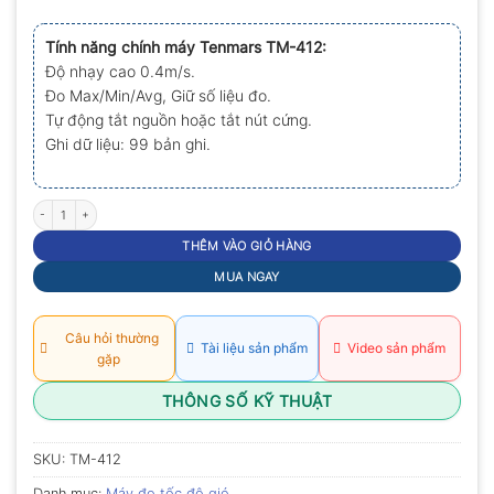
0.0
5
Tính năng chính máy
Tenmars TM-412:
sao
Độ nhạy cao 0.4m/s.
Đo Max/Min/Avg, Giữ số liệu đo.
Tự động tắt nguồn hoặc tắt nút cứng.
Ghi dữ liệu: 99 bản ghi.
Máy đo tốc độ gió Tenmars TM-412 số lượng
THÊM VÀO GIỎ HÀNG
MUA NGAY
Câu hỏi thường
Tài liệu sản phẩm
Video sản phẩm
gặp
THÔNG SỐ KỸ THUẬT
SKU:
TM-412
Danh mục:
Máy đo tốc độ gió