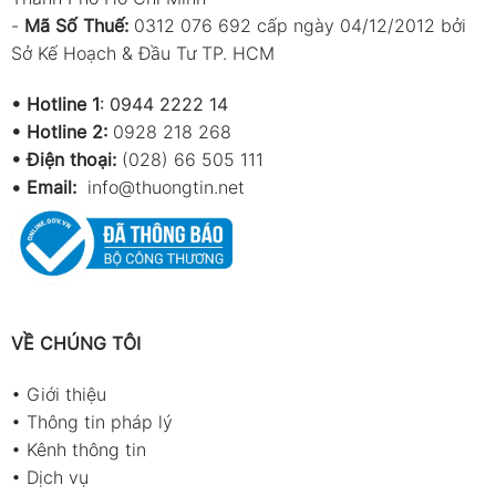
-
Mã Số Thuế:
0312 076 692 cấp ngày 04/12/2012 bởi
Ghi dữ liệu
●
●
●
●
Sở Kế Hoạch & Đầu Tư TP. HCM
(Data logging
– 99 record)
•
Hotline 1
:
0944 2222 14
Lưu lượng
●
●
●
●
•
Hotline 2:
0928 218 268
(Flow)
• Điện thoại:
(028) 66 505 111
Vận tốc gió
●
●
●
●
•
Email:
info@thuongtin.net
(Velocity)
Ứng dụng sản phẩm
Đo tốc độ gió tại hệ thống thông gió và
điều hòa
VỀ CHÚNG TÔI
Kiểm tra lưu lượng không khí tại cửa gió
•
Giới thiệu
Đánh giá điều kiện môi trường trong nhà
•
Thông tin pháp lý
xưởng
•
Kênh thông tin
Ứng dụng trong bảo trì HVAC
•
Dịch vụ