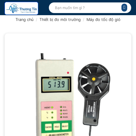
Bỏ
Tìm
kiếm:
qua
nội
Trang chủ
/
Thiết bị đo môi trường
/
Máy đo tốc độ gió
dung