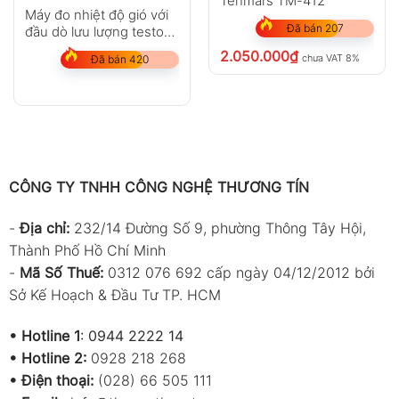
Tenmars TM-412
Máy đo nhiệt độ gió với
Đã bán 207
đầu dò lưu lượng testo
425
2.050.000
₫
chưa VAT 8%
Đã bán 420
CÔNG TY TNHH CÔNG NGHỆ THƯƠNG TÍN
-
Địa chỉ:
232/14 Đường Số 9, phường Thông Tây Hội,
Thành Phố Hồ Chí Minh
-
Mã Số Thuế:
0312 076 692 cấp ngày 04/12/2012 bởi
Sở Kế Hoạch & Đầu Tư TP. HCM
•
Hotline 1
:
0944 2222 14
•
Hotline 2:
0928 218 268
• Điện thoại:
(028) 66 505 111