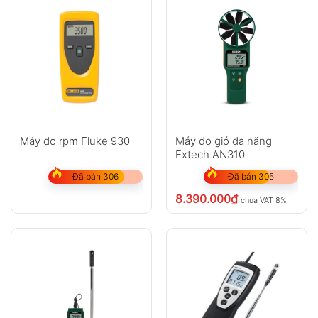
Máy đo rpm Fluke 930
Máy đo gió đa năng
Extech AN310
Đã bán 306
Đã bán 305
8.390.000
₫
chưa VAT 8%