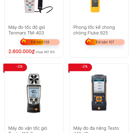
Máy đo tốc độ gió
Phong tốc kế chong
Tenmars TM-403
chóng Fluke 925
Đã bán 128
Đã bán 107
2.600.000
₫
chưa VAT 8%
-2%
-2%
Máy đo vận tốc gió
Máy đo đa năng Testo