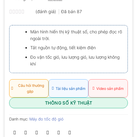
(đánh giá)
Đã bán
87
Được
xếp
hạng
Màn hình hiển thị kỹ thuật số, cho phép đọc rõ
0.0
ngoài trời.
5
sao
Tắt nguồn tự động, tiết kiệm điện
Đo vận tốc gió, lưu lượng gió, lưu lượng không
khí
Câu hỏi thường
Tài liệu sản phẩm
Video sản phẩm
gặp
THÔNG SỐ KỸ THUẬT
Danh mục:
Máy đo tốc độ gió