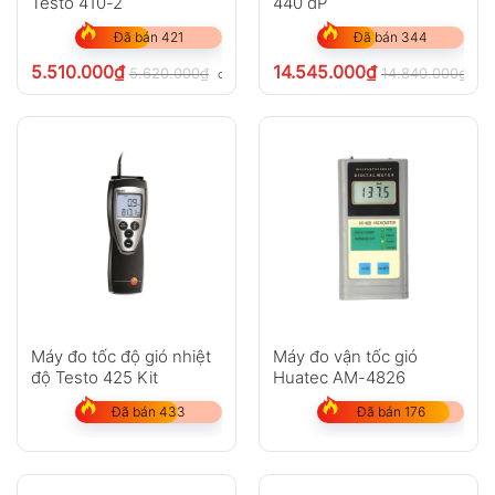
Testo 410-2
440 dP
Đã bán 421
Đã bán 344
5.510.000
₫
14.545.000
₫
5.620.000
₫
14.840.000
₫
chưa VAT 8%
ch
Máy đo tốc độ gió nhiệt
Máy đo vận tốc gió
độ Testo 425 Kit
Huatec AM-4826
Đã bán 433
Đã bán 176