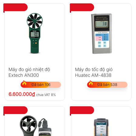
Máy đo gió nhiệt độ
Máy đo tốc độ gió
Extech AN300
Huatec AM-4838
Đã bán 106
Đã bán 538
6.600.000
₫
chưa VAT 8%