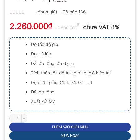
(đánh giá)
Đã bán
136
Được
2.260.000
₫
xếp
₫
chưa VAT 8%
2.500.000
hạng
0.0
5
Đo tốc độ gió
sao
Đo gió lốc
Dải đo rộng, đa dạng
Tính toán tốc độ trung bình, gió hiện tại
Độ phân giải: 0.1, 1, 0.1, 0.1, -, 1
Dải đo rộng
Xuất xứ: Mỹ
Máy đo tốc độ gió kestrel 1000 số lượng
THÊM VÀO GIỎ HÀNG
MUA NGAY