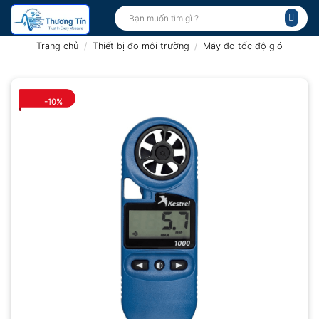
Bỏ
Tìm
kiếm:
qua
nội
Trang chủ
/
Thiết bị đo môi trường
/
Máy đo tốc độ gió
dung
-10%