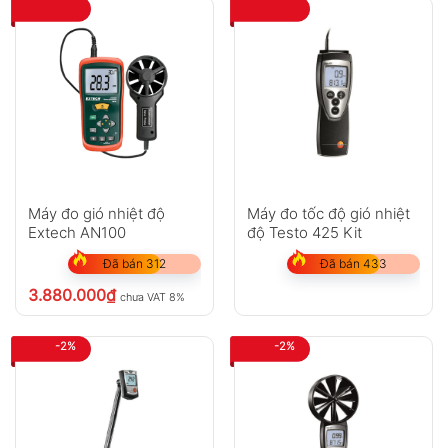
Hỏi đáp
Anh
Chị
Máy đo gió nhiệt độ
Máy đo tốc độ gió nhiệt
Extech AN100
độ Testo 425 Kit
GỬI
Đã bán 312
Đã bán 433
3.880.000
₫
chưa VAT 8%
Không có bình luận nào
-2%
-2%