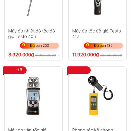
Máy đo nhiệt độ tốc độ
Máy đo tốc độ gió Testo
gió Testo 405
417
Đã bán 200
Đã bán 135
3.920.000
₫
11.920.000
₫
4.000.000
₫
12.160.000
₫
chưa VAT 8%
chư
-2%
Máy đo vận tốc gió
Phong tốc kế chong