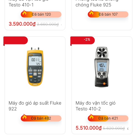
Testo 410-1
chóng Fluke 925
Đã bán 120
Đã bán 107
3.590.000
₫
3.660.000
₫
chưa VAT 8%
-2%
Máy đo gió áp suất Fluke
Máy đo vận tốc gió
922
Testo 410-2
Đã bán 482
Đã bán 421
5.510.000
₫
5.620.000
₫
chưa 