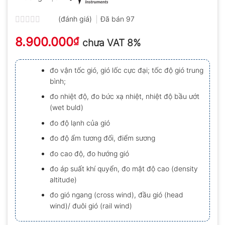
(đánh giá)
Đã bán
97
Được
8.900.000
xếp
₫
chưa VAT 8%
hạng
0.0
5
đo vận tốc gió, gió lốc cực đại; tốc độ gió trung
sao
bình;
đo nhiệt độ, đo bức xạ nhiệt, nhiệt độ bầu ướt
(wet buld)
đo độ lạnh của gió
đo độ ẩm tương đối, điểm sương
đo cao độ, đo hướng gió
đo áp suất khí quyển, đo mật độ cao (density
altitude)
đo gió ngang (cross wind), đầu gió (head
wind)/ đuôi gió (rail wind)