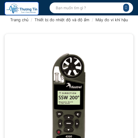
Bỏ
Tìm
kiếm:
qua
nội
Trang chủ
/
Thiết bị đo nhiệt độ và độ ẩm
/
Máy đo vi khí hậu
dung