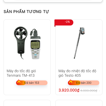
Chưa có đánh giá nào.
SẢN PHẨM TƯƠNG TỰ
Hỏi đáp
-2%
Anh
Chị
Máy đo tốc độ gió
Máy đo nhiệt độ tốc độ
Tenmars TM-413
gió Testo 405
GỬI
Đã bán 153
Đã bán 200
3.920.000
₫
4.000.000
₫
chưa
Không có bình luận nào