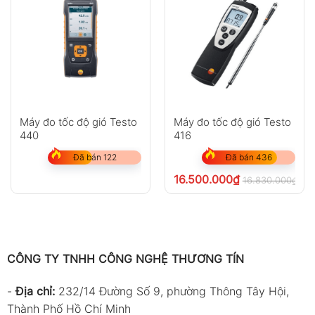
Máy đo tốc độ gió Testo
Máy đo tốc độ gió Testo
440
416
Đã bán 122
Đã bán 436
16.500.000
₫
16.830.000
₫
ch
CÔNG TY TNHH CÔNG NGHỆ THƯƠNG TÍN
-
Địa chỉ:
232/14 Đường Số 9, phường Thông Tây Hội,
Thành Phố Hồ Chí Minh