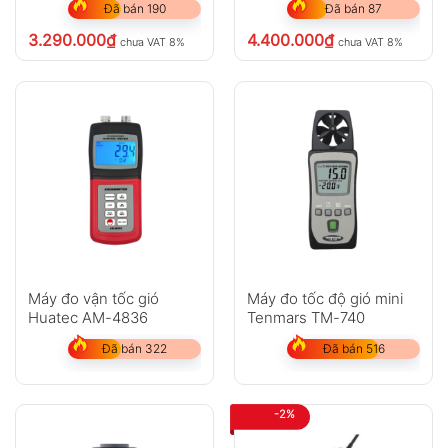
Đã bán 190
Đã bán 87
3.290.000
₫
4.400.000
₫
chưa VAT 8%
chưa VAT 8%
Máy đo vận tốc gió
Máy đo tốc độ gió mini
Huatec AM-4836
Tenmars TM-740
Đã bán 322
Đã bán 516
-2%