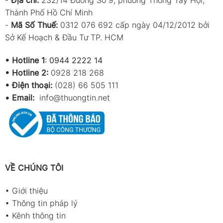
-
Địa chỉ:
232/14 Đường Số 9, phường Thông Tây Hội,
Thành Phố Hồ Chí Minh
-
Mã Số Thuế:
0312 076 692 cấp ngày 04/12/2012 bởi
Sở Kế Hoạch & Đầu Tư TP. HCM
•
Hotline 1
:
0944 2222 14
•
Hotline 2:
0928 218 268
• Điện thoại:
(028) 66 505 111
•
Email:
info@thuongtin.net
VỀ CHÚNG TÔI
•
Giới thiệu
•
Thông tin pháp lý
•
Kênh thông tin