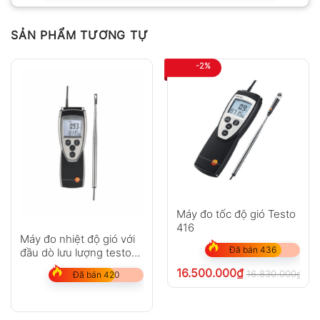
SẢN PHẨM TƯƠNG TỰ
-2%
Máy đo tốc độ gió Testo
416
Máy đo nhiệt độ gió với
Đã bán 436
đầu dò lưu lượng testo
425
16.500.000
₫
16.830.000
₫
ch
Đã bán 420