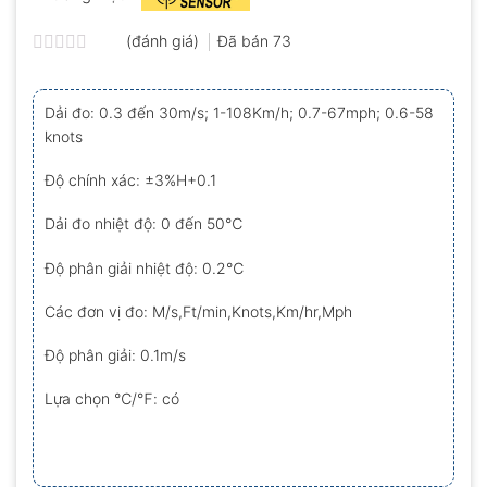
(đánh giá)
Đã bán
73
Được
xếp
hạng
Dải đo: 0.3 đến 30m/s; 1-108Km/h; 0.7-67mph; 0.6-58
0.0
knots
5
sao
Độ chính xác: ±3%H+0.1
Dải đo nhiệt độ: 0 đến 50℃
Độ phân giải nhiệt độ: 0.2℃
Các đơn vị đo: M/s,Ft/min,Knots,Km/hr,Mph
Độ phân giải: 0.1m/s
Lựa chọn ℃/℉: có