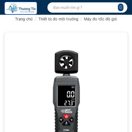
Bỏ
Tìm
kiếm:
qua
nội
Trang chủ
/
Thiết bị đo môi trường
/
Máy đo tốc độ gió
dung