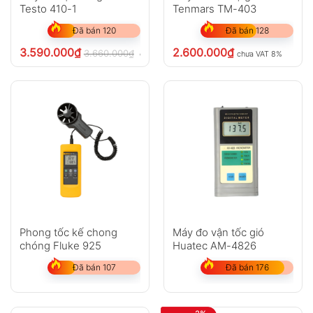
Testo 410-1
Tenmars TM-403
Đã bán 120
Đã bán 128
3.590.000
₫
2.600.000
₫
3.660.000
₫
chưa VAT 8%
chưa VAT 8%
Phong tốc kế chong
Máy đo vận tốc gió
chóng Fluke 925
Huatec AM-4826
Đã bán 107
Đã bán 176