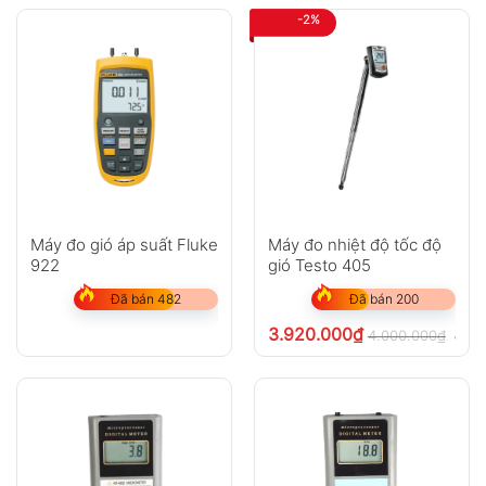
-2%
Máy đo gió áp suất Fluke
Máy đo nhiệt độ tốc độ
922
gió Testo 405
Đã bán 482
Đã bán 200
3.920.000
₫
4.000.000
₫
chưa