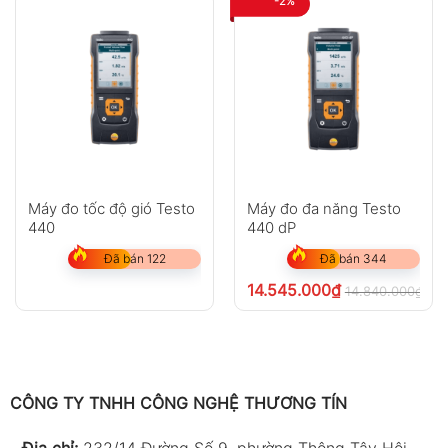
-2%
Máy đo tốc độ gió Testo
Máy đo đa năng Testo
440
440 dP
Đã bán 122
Đã bán 344
14.545.000
₫
14.840.000
₫
ch
CÔNG TY TNHH CÔNG NGHỆ THƯƠNG TÍN