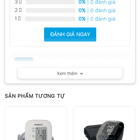
3
0%
| 0 đánh giá
2
0%
| 0 đánh giá
1
0%
| 0 đánh giá
ĐÁNH GIÁ NGAY
Tất cả
5
4
3
2
1
Xem thêm
Có video
Có ảnh
Chưa có đánh giá nào.
SẢN PHẨM TƯƠNG TỰ
Hỏi đáp