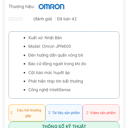
Thương hiệu:
(đánh giá)
Đã bán
42
Được
xếp
hạng
Xuất xứ: Nhật Bản
0.0
5
Model: Omron JPN600
sao
Đèn hướng dẫn quấn vòng bít
Báo cử động người trong khi đo
Cột báo mức huyết áp
Phát hiện nhịp tim bất thường
Công nghệ IntelliSense
Câu hỏi thường
Tài liệu sản phẩm
Video sản phẩm
gặp
THÔNG SỐ KỸ THUẬT