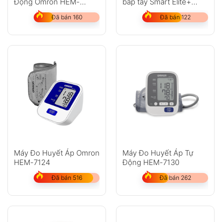
Động Omron HEM-
bắp tay Smart Elite+
7361T Nhật Bản
HEM-7600T
Đã bán 160
Đã bán 122
Máy Đo Huyết Áp Omron
Máy Đo Huyết Áp Tự
HEM-7124
Động HEM-7130
Đã bán 516
Đã bán 262