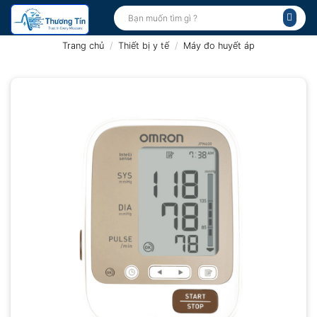
Bỏ
Tìm
kiếm:
qua
nội
Trang chủ
/
Thiết bị y tế
/
Máy đo huyết áp
dung