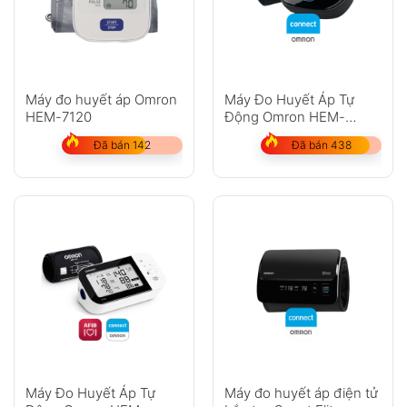
Anh
Chị
Máy đo huyết áp Omron
Máy Đo Huyết Áp Tự
HEM-7120
Động Omron HEM-
7280T Nhật Bản
Đã bán 142
Đã bán 438
GỬI
Không có bình luận nào
Máy Đo Huyết Áp Tự
Máy đo huyết áp điện tử