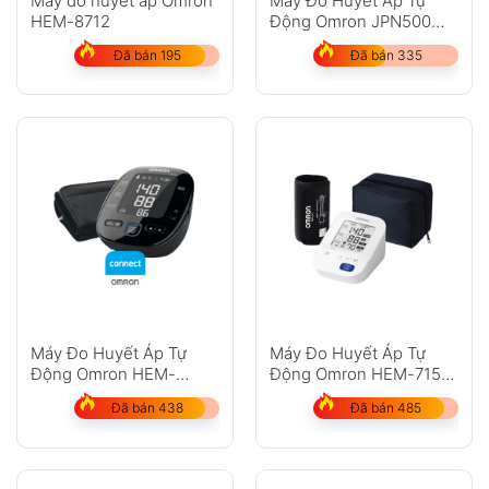
Máy đo huyết áp Omron
Máy Đo Huyết Áp Tự
HEM-8712
Động Omron JPN500
(Made in Japan)
Đã bán 195
Đã bán 335
GỬI
Không có bình luận nào
Máy Đo Huyết Áp Tự
Máy Đo Huyết Áp Tự
Động Omron HEM-
Động Omron HEM-7156-
7280T Nhật Bản
A Nhật Bản
Đã bán 438
Đã bán 485