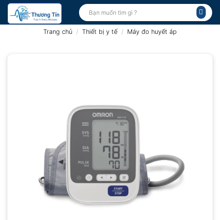
Bỏ
Tìm
kiếm:
qua
nội
Trang chủ
/
Thiết bị y tế
/
Máy đo huyết áp
dung