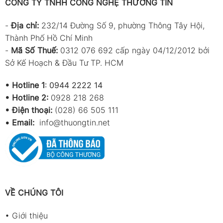
CÔNG TY TNHH CÔNG NGHỆ THƯƠNG TÍN
-
Địa chỉ:
232/14 Đường Số 9, phường Thông Tây Hội,
Thành Phố Hồ Chí Minh
-
Mã Số Thuế:
0312 076 692 cấp ngày 04/12/2012 bởi
Sở Kế Hoạch & Đầu Tư TP. HCM
•
Hotline 1
:
0944 2222 14
•
Hotline 2:
0928 218 268
• Điện thoại:
(028) 66 505 111
•
Email:
info@thuongtin.net
VỀ CHÚNG TÔI
•
Giới thiệu