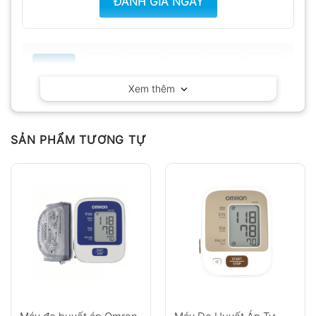
ĐÁNH GIÁ NGAY
Tất cả
5
4
3
2
1
Xem thêm
Có video
Có ảnh
Chưa có đánh giá nào.
SẢN PHẨM TƯƠNG TỰ
Hỏi đáp
Anh
Chị