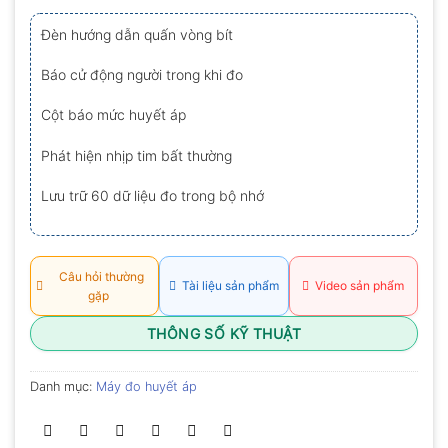
xếp
hạng
Đèn hướng dẫn quấn vòng bít
0.0
5
sao
Báo cử động người trong khi đo
Cột báo mức huyết áp
Phát hiện nhịp tim bất thường
Lưu trữ 60 dữ liệu đo trong bộ nhớ
Câu hỏi thường
Tài liệu sản phẩm
Video sản phẩm
gặp
THÔNG SỐ KỸ THUẬT
Danh mục:
Máy đo huyết áp