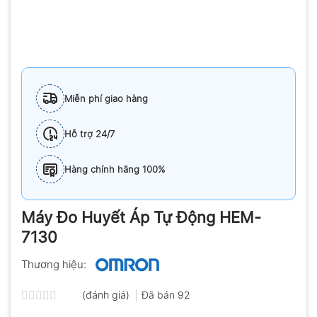
Miễn phí giao hàng
Hỗ trợ 24/7
Hàng chính hãng 100%
Máy Đo Huyết Áp Tự Động HEM-
7130
Thương hiệu:
(đánh giá)
Đã bán
92
Được