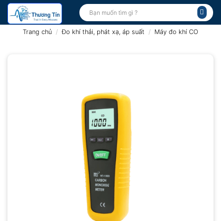
Bỏ
Tìm
kiếm:
qua
nội
Trang chủ
/
Đo khí thải, phát xạ, áp suất
/
Máy đo khí CO
dung