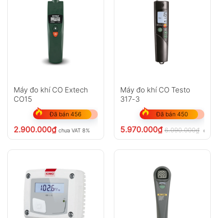
Máy đo khí CO Extech
Máy đo khí CO Testo
CO15
317-3
Đã bán 456
Đã bán 450
2.900.000
₫
5.970.000
₫
6.090.000
₫
chưa VAT 8%
chưa 