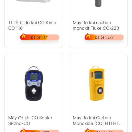
Thiết bị đo khí CO Kimo
Máy đo khí cacbon
CO 110
monoxit Fluke CO-220
Đã bán 171
Đã bán 277
Máy đo khí CO Senko
Máy đo khí Carbon
SP2nd-CO
Monoxide (CO) HTI HT-
530