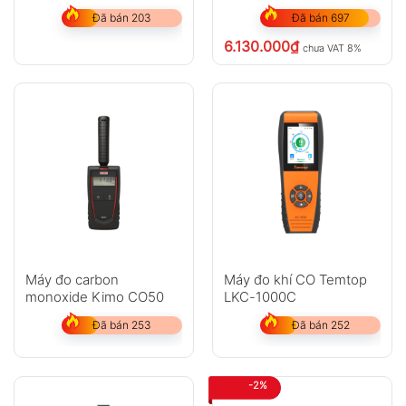
Đã bán 203
Đã bán 697
6.130.000
₫
chưa VAT 8%
Máy đo carbon
Máy đo khí CO Temtop
monoxide Kimo CO50
LKC-1000C
Đã bán 253
Đã bán 252
-2%