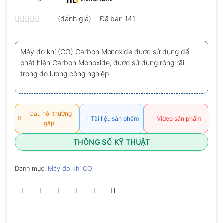
(đánh giá)
Đã bán
141
Được
xếp
hạng
Máy đo khí (CO) Carbon Monoxide được sử dụng để
0.0
phát hiện Carbon Monoxide, được sử dụng rộng rãi
5
sao
trong đo lường công nghiệp
Câu hỏi thường
Tài liệu sản phẩm
Video sản phẩm
gặp
THÔNG SỐ KỸ THUẬT
Danh mục:
Máy đo khí CO