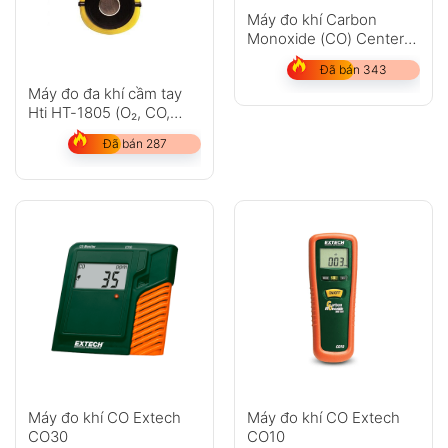
Máy đo khí Carbon
Monoxide (CO) Center
510
Đã bán 343
Máy đo đa khí cầm tay
Hti HT-1805 (O₂, CO,
H₂S, LEL)
Đã bán 287
Máy đo khí CO Extech
Máy đo khí CO Extech
CO30
CO10