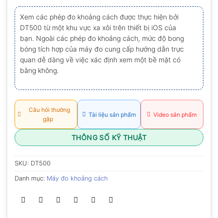
xếp
hạng
Xem các phép đo khoảng cách được thực hiện bởi
0.0
DT500 từ một khu vực xa xôi trên thiết bị iOS của
5
sao
bạn. Ngoài các phép đo khoảng cách, mức độ bong
bóng tích hợp của máy đo cung cấp hướng dẫn trực
quan dễ dàng về việc xác định xem một bề mặt có
bằng không.
Câu hỏi thường
Tài liệu sản phẩm
Video sản phẩm
gặp
THÔNG SỐ KỸ THUẬT
SKU:
DT500
Danh mục:
Máy đo khoảng cách