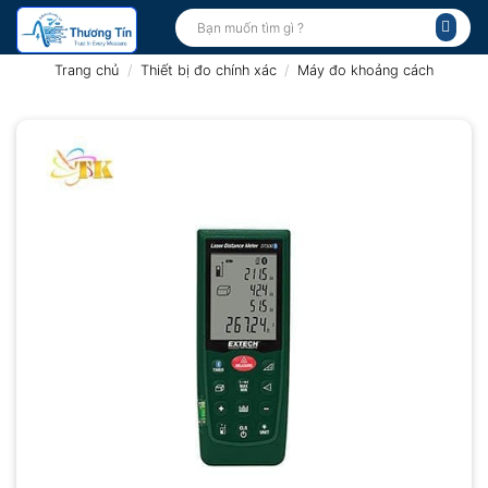
Bỏ
Tìm
kiếm:
qua
nội
Trang chủ
/
Thiết bị đo chính xác
/
Máy đo khoảng cách
dung