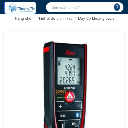
Bỏ
Tìm
kiếm:
qua
nội
Trang chủ
/
Thiết bị đo chính xác
/
Máy đo khoảng cách
dung