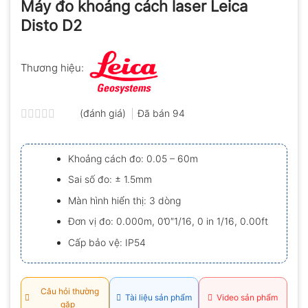
Máy đo khoảng cách laser Leica
Disto D2
Thương hiệu:
(đánh giá)
Đã bán
94
Được
xếp
hạng
Khoảng cách đo: 0.05 – 60m
0.0
5
Sai số đo: ± 1.5mm
sao
Màn hình hiển thị: 3 dòng
Đơn vị đo: 0.000m, 0’0″1/16, 0 in 1/16, 0.00ft
Cấp bảo vệ: IP54
Câu hỏi thường
Tài liệu sản phẩm
Video sản phẩm
gặp