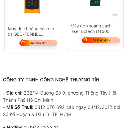
Máy đo khoảng cách
Máy đo khoảng cách từ
laser Extech DT500
xa GEO-FENNEL
GeoDist 40
Đã bán 409
Đã bán 183
CÔNG TY TNHH CÔNG NGHỆ THƯƠNG TÍN
-
Địa chỉ:
232/14 Đường Số 9, phường Thông Tây Hội,
Thành Phố Hồ Chí Minh
-
Mã Số Thuế:
0312 076 692 cấp ngày 04/12/2012 bởi
Sở Kế Hoạch & Đầu Tư TP. HCM
•
Hotline 1
:
0944 2222 14