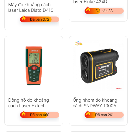
laser Fluke 424D
Máy đo khoảng cách
laser Leica Disto D410
Đã bán 83
Đã bán 372
Đồng hồ đo khoảng
Ống nhòm đo khoảng
cách Laser Extech
cách SNDWAY 1000A
DT300
Đã bán 460
Đã bán 261