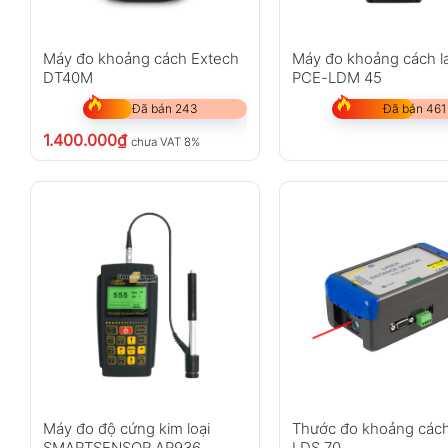
Máy đo khoảng cách Extech
Máy đo khoảng cách l
DT40M
PCE-LDM 45
Đã bán 243
Đã bán 461
1.400.000
₫
chưa VAT 8%
Máy đo độ cứng kim loại
Thước đo khoảng các
SMARTSENSOR AR936
LDS 70