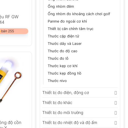
Ống nhòm đêm
Ống nhòm đo khoảng cách chơi golf
iệu RF GW
Panme đo ngoài cơ khí
44
Thiết bị căn chỉnh tâm trục
 bán 255
Thước cặp điện tử
Thước dây và Laser
Thước đo độ cao
Thước đo lỗ
Thước kẹp cơ khí
Thước kẹp đồng hồ
Thước nivo
Thiết bị đo điện, động cơ
Thiết bị đo khác
Thiết bị đo môi trường
nồng độ cồn
Thiết bị đo nhiệt độ và độ ẩm
ry X