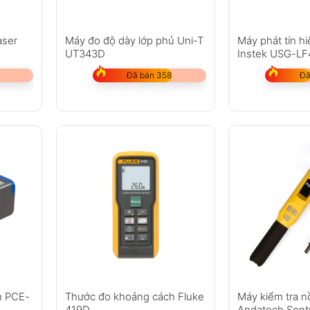
aser
Máy đo độ dày lớp phủ Uni-T
Máy phát tín h
UT343D
Instek USG-LF
Đã bán 358
Đã
h PCE-
Thước đo khoảng cách Fluke
Máy kiểm tra 
419D
Andatech Sent