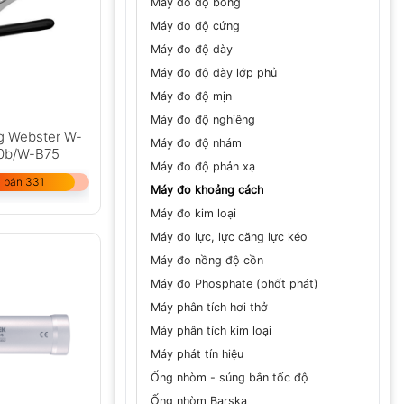
Máy đo độ bóng
Máy đo độ cứng
Máy đo độ dày
Máy đo độ dày lớp phủ
Máy đo độ mịn
Máy đo độ nghiêng
g Webster W-
Máy đo độ nhám
0b/W-B75
Máy đo độ phản xạ
 bán 331
Máy đo khoảng cách
Máy đo kim loại
Máy đo lực, lực căng lực kéo
Máy đo nồng độ cồn
Máy đo Phosphate (phốt phát)
Máy phân tích hơi thở
Máy phân tích kim loại
Máy phát tín hiệu
Ống nhòm - súng bắn tốc độ
Ống nhòm Barska