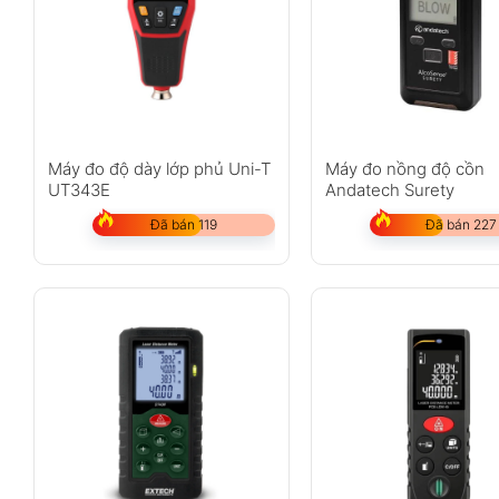
Máy đo độ dày lớp phủ Uni-T
Máy đo nồng độ cồn
UT343E
Andatech Surety
Đã bán 119
Đã bán 227