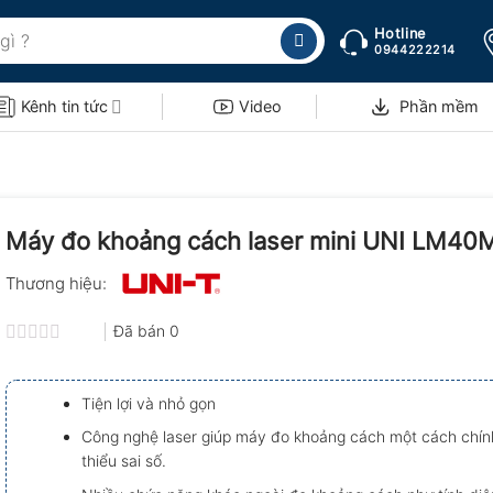
Hotline
0944222214
Kênh tin tức
Video
Phần mềm
Máy đo khoảng cách laser mini UNI LM40M
Thương hiệu:
Đã bán
0
Được
xếp
hạng
Tiện lợi và nhỏ gọn
0.0
5
Công nghệ laser giúp máy đo khoảng cách một cách chín
sao
thiểu sai số.