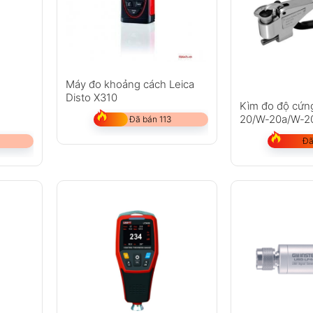
Máy đo khoảng cách Leica
Disto X310
Kìm đo độ cứn
20/W-20a/W-2
Đã bán 113
Đã