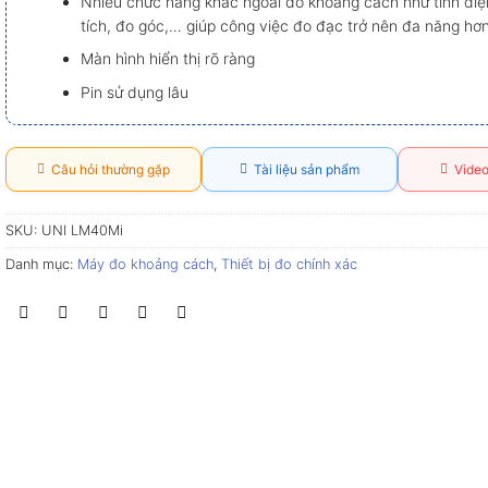
Nhiều chức năng khác ngoài đo khoảng cách như tính diện
tích, đo góc,… giúp công việc đo đạc trở nên đa năng hơn
Màn hình hiển thị rõ ràng
Pin sử dụng lâu
Câu hỏi thường gặp
Tài liệu sản phẩm
Video
SKU:
UNI LM40Mi
Danh mục:
Máy đo khoảng cách
,
Thiết bị đo chính xác