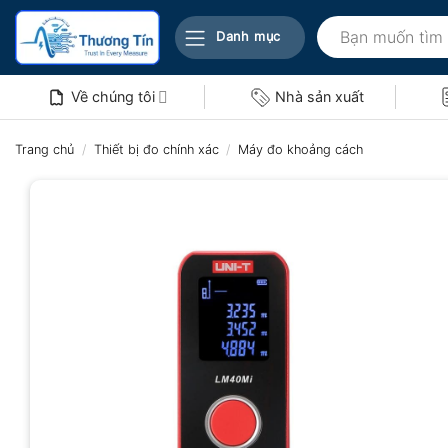
Bỏ
Tìm
qua
Danh mục
kiếm:
nội
dung
Về chúng tôi
Nhà sản xuất
Trang chủ
/
Thiết bị đo chính xác
/
Máy đo khoảng cách