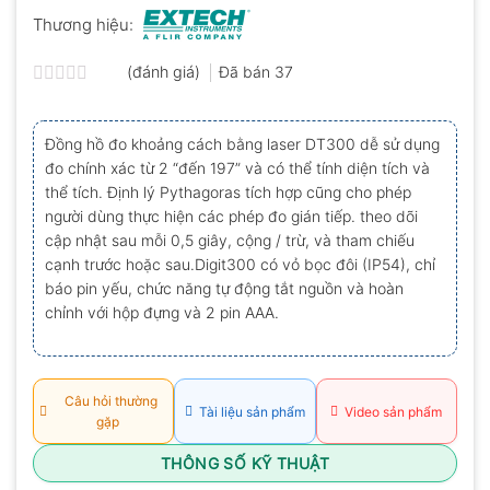
Thương hiệu:
(đánh giá)
Đã bán
37
Được
xếp
hạng
Đồng hồ đo khoảng cách bằng laser DT300 dễ sử dụng
0.0
đo chính xác từ 2 “đến 197” và có thể tính diện tích và
5
sao
thể tích. Định lý Pythagoras tích hợp cũng cho phép
người dùng thực hiện các phép đo gián tiếp. theo dõi
cập nhật sau mỗi 0,5 giây, cộng / trừ, và tham chiếu
cạnh trước hoặc sau.Digit300 có vỏ bọc đôi (IP54), chỉ
báo pin yếu, chức năng tự động tắt nguồn và hoàn
chỉnh với hộp đựng và 2 pin AAA.
Câu hỏi thường
Tài liệu sản phẩm
Video sản phẩm
gặp
THÔNG SỐ KỸ THUẬT