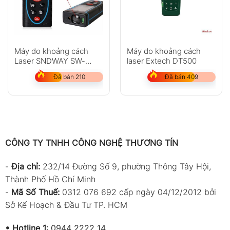
Máy đo khoảng cách
Máy đo khoảng cách
Laser SNDWAY SW-
laser Extech DT500
M100
Đã bán 210
Đã bán 409
CÔNG TY TNHH CÔNG NGHỆ THƯƠNG TÍN
-
Địa chỉ:
232/14 Đường Số 9, phường Thông Tây Hội,
Thành Phố Hồ Chí Minh
-
Mã Số Thuế:
0312 076 692 cấp ngày 04/12/2012 bởi
Sở Kế Hoạch & Đầu Tư TP. HCM
•
Hotline 1
:
0944 2222 14