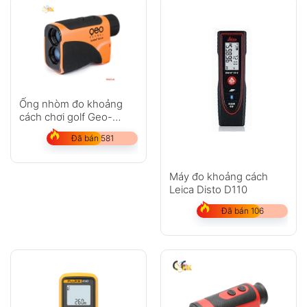
Ống nhòm đo khoảng
cách chơi golf Geo-
Fennel GeoDist 600LR
Đã bán 581
Máy đo khoảng cách
Leica Disto D110
Đã bán 106