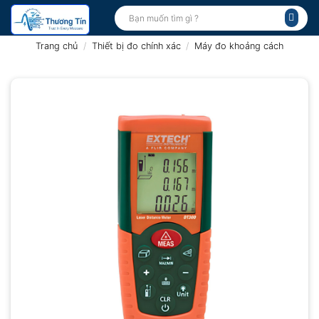
Bỏ
Tìm
kiếm:
qua
nội
Trang chủ
/
Thiết bị đo chính xác
/
Máy đo khoảng cách
dung