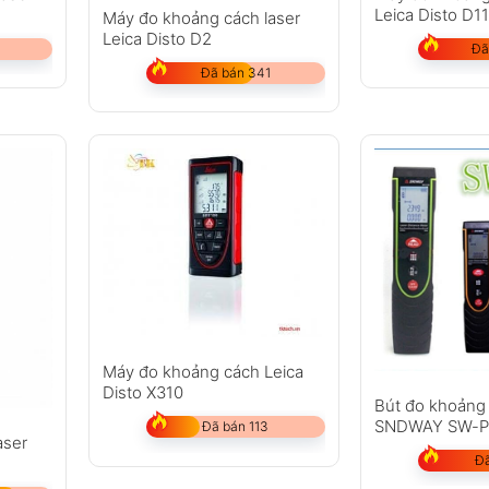
Leica Disto D1
Máy đo khoảng cách laser
Leica Disto D2
Đã
Đã bán 341
Máy đo khoảng cách Leica
Disto X310
Bút đo khoảng
SNDWAY SW-P
Đã bán 113
aser
Đã