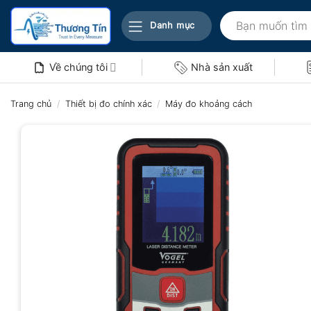
Bỏ
Tìm
qua
Danh mục
kiếm:
nội
dung
Về chúng tôi
Nhà sản xuất
Trang chủ
/
Thiết bị đo chính xác
/
Máy đo khoảng cách