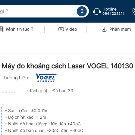
Hotline
0944222214
Kênh tin tức
Video
Phần mềm
Máy đo khoảng cách Laser VOGEL 140130
Thương hiệu:
(đánh giá)
Đã bán
33
Được
xếp
hạng
– Sai số đọc: ±0.001m
0.0
– Độ chính xác: ± 2m
5
sao
– Nhiệt độ hoạt động: -10o đến +40oC.
– Nhiệt độ bảo quản: -20oC đến +60oC.