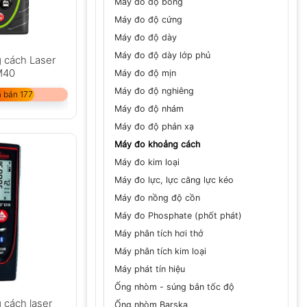
Máy đo độ bóng
Máy đo độ cứng
Máy đo độ dày
Máy đo độ dày lớp phủ
 cách Laser
M40
Máy đo độ mịn
Máy đo độ nghiêng
 bán 177
Máy đo độ nhám
Máy đo độ phản xạ
Máy đo khoảng cách
Máy đo kim loại
Máy đo lực, lực căng lực kéo
Máy đo nồng độ cồn
Máy đo Phosphate (phốt phát)
Máy phân tích hơi thở
Máy phân tích kim loại
Máy phát tín hiệu
Ống nhòm - súng bắn tốc độ
 cách laser
Ống nhòm Barska