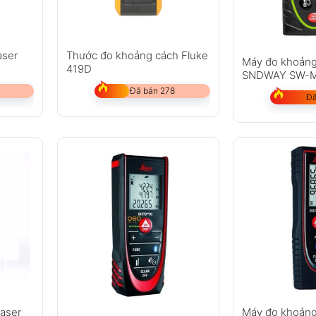
aser
Thước đo khoảng cách Fluke
Máy đo khoảng
419D
SNDWAY SW-
Đã bán 278
Đã
aser
Máy đo khoảng