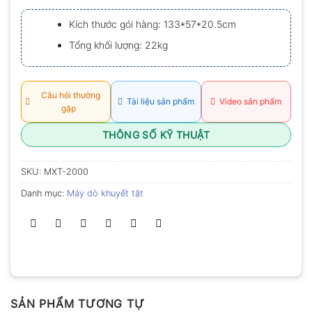
xếp
hạng
Kích thước gói hàng: 133*57*20.5cm
0.0
5
Tổng khối lượng: 22kg
sao
Câu hỏi thường
Tài liệu sản phẩm
Video sản phẩm
gặp
THÔNG SỐ KỸ THUẬT
SKU:
MXT-2000
Danh mục:
Máy dò khuyết tật
SẢN PHẨM TƯƠNG TỰ