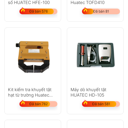
số HUATEC HFE-100
Huatec TOFD410
Đã bán 576
Đã bán 81
Kit kiểm tra khuyết tật
Máy dò khuyết tật
hạt từ trường Huatec
HUATEC HD-105
HCDX-220
Đã bán 762
Đã bán 581