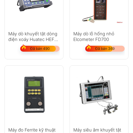
Máy dò khuyết tật dòng
Máy dò lỗ hổng nhỏ
điện xoáy Huatec HEF-
Elcometer FD700
2D
Đã bán 490
Đã bán 369
Máy đo Ferrite kỹ thuật
Máy siêu âm khuyết tật