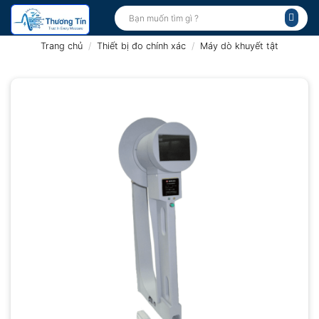
Bỏ
Tìm
kiếm:
qua
nội
Trang chủ
/
Thiết bị đo chính xác
/
Máy dò khuyết tật
dung