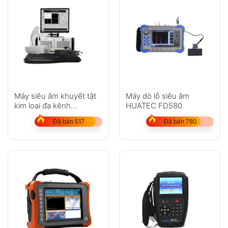
Máy siêu âm khuyết tật
Máy dò lỗ siêu âm
kim loại đa kênh
HUATEC FD580
HUATEC HFD-1000
Đã bán 517
Đã bán 780