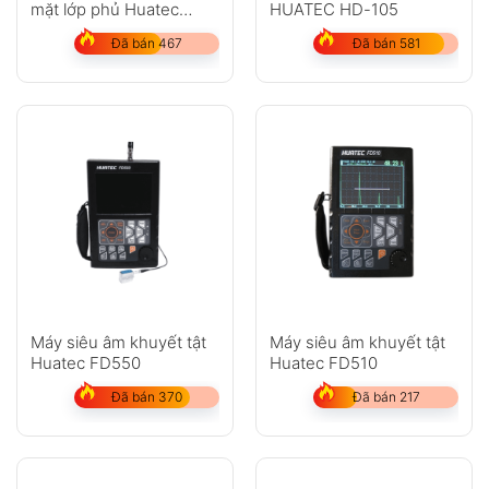
mặt lớp phủ Huatec
HUATEC HD-105
HD201A/B/C
Đã bán 467
Đã bán 581
Máy siêu âm khuyết tật
Máy siêu âm khuyết tật
Huatec FD550
Huatec FD510
Đã bán 370
Đã bán 217