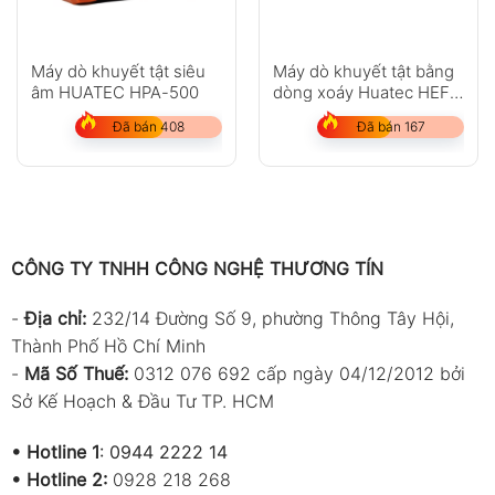
Máy dò khuyết tật siêu
Máy dò khuyết tật bằng
âm HUATEC HPA-500
dòng xoáy Huatec HEF-
301
Đã bán 408
Đã bán 167
CÔNG TY TNHH CÔNG NGHỆ THƯƠNG TÍN
-
Địa chỉ:
232/14 Đường Số 9, phường Thông Tây Hội,
Thành Phố Hồ Chí Minh
-
Mã Số Thuế:
0312 076 692 cấp ngày 04/12/2012 bởi
Sở Kế Hoạch & Đầu Tư TP. HCM
•
Hotline 1
:
0944 2222 14
•
Hotline 2:
0928 218 268