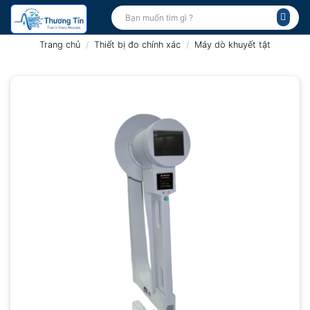
Bỏ
Tìm
kiếm:
qua
nội
Trang chủ
/
Thiết bị đo chính xác
/
Máy dò khuyết tật
dung