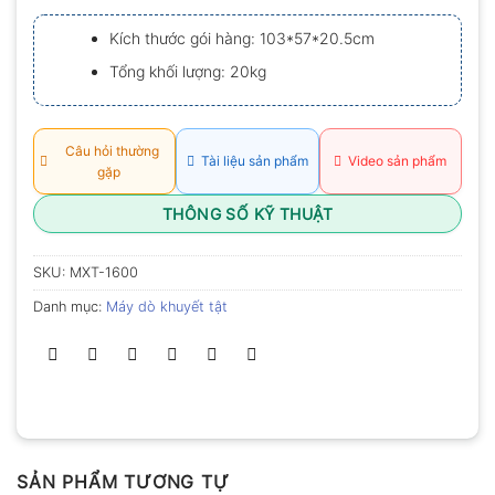
xếp
hạng
Kích thước gói hàng: 103*57*20.5cm
0.0
5
Tổng khối lượng: 20kg
sao
Câu hỏi thường
Tài liệu sản phẩm
Video sản phẩm
gặp
THÔNG SỐ KỸ THUẬT
SKU:
MXT-1600
Danh mục:
Máy dò khuyết tật
SẢN PHẨM TƯƠNG TỰ