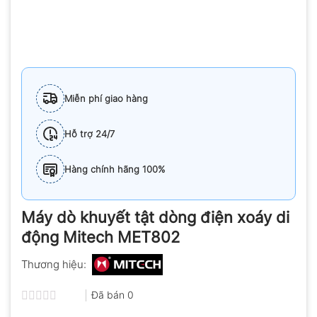
Miễn phí giao hàng
Hỗ trợ 24/7
Hàng chính hãng 100%
Máy dò khuyết tật dòng điện xoáy di
động Mitech MET802
Thương hiệu:
Đã bán
0
Được