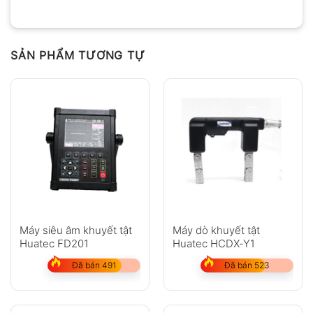
SẢN PHẨM TƯƠNG TỰ
Máy siêu âm khuyết tật
Máy dò khuyết tật
Huatec FD201
Huatec HCDX-Y1
Đã bán 491
Đã bán 523