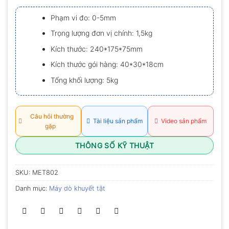
xếp
hạng
Phạm vi đo: 0-5mm
0.0
5
Trọng lượng đơn vị chính: 1,5kg
sao
Kích thước: 240*175*75mm
Kích thước gói hàng: 40*30*18cm
Tổng khối lượng: 5kg
Câu hỏi thường
Tài liệu sản phẩm
Video sản phẩm
gặp
THÔNG SỐ KỸ THUẬT
SKU:
MET802
Danh mục:
Máy dò khuyết tật