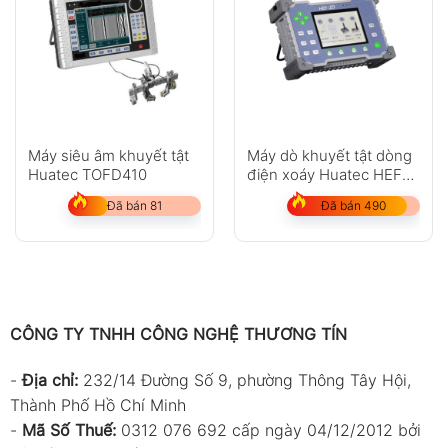
Máy siêu âm khuyết tật
Máy dò khuyết tật dòng
Huatec TOFD410
điện xoáy Huatec HEF-
2D
Đã bán 81
Đã bán 490
CÔNG TY TNHH CÔNG NGHỆ THƯƠNG TÍN
-
Địa chỉ:
232/14 Đường Số 9, phường Thông Tây Hội,
Thành Phố Hồ Chí Minh
-
Mã Số Thuế:
0312 076 692 cấp ngày 04/12/2012 bởi