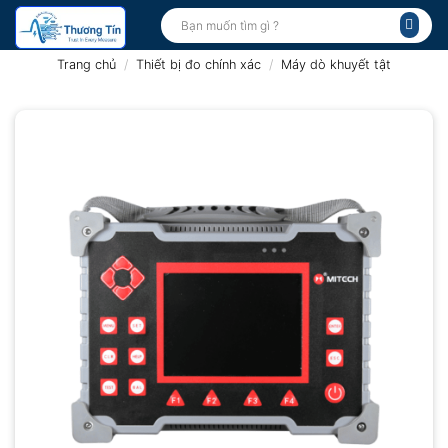
Bỏ
Tìm
kiếm:
qua
nội
Trang chủ
/
Thiết bị đo chính xác
/
Máy dò khuyết tật
dung