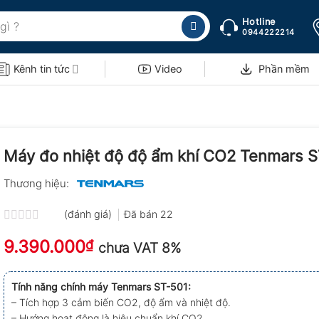
Hotline
0944222214
Kênh tin tức
Video
Phần mềm
Máy đo nhiệt độ độ ẩm khí CO2 Tenmars S
Thương hiệu:
(đánh giá)
Đã bán
22
Được
9.390.000
xếp
₫
chưa VAT 8%
hạng
0.0
5
Tính năng chính máy Tenmars ST-501:
sao
– Tích hợp 3 cảm biến CO2, độ ẩm và nhiệt độ.
– Hướng hoạt động là hiệu chuẩn khí CO2.