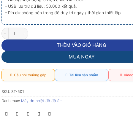
– USB lưu trữ dữ liệu: 50.000 kết quả.
– Pin dự phòng bên trong để duy trì ngày / thời gian thiết lập.
Máy đo nhiệt độ độ ẩm khí CO2 Tenmars ST-501 số lượng
THÊM VÀO GIỎ HÀNG
MUA NGAY
Câu hỏi thường gặp
Tài liệu sản phẩm
Video
SKU:
ST-501
Danh mục:
Máy đo nhiệt độ độ ẩm