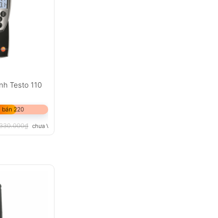
ạnh Testo 110
 bán 220
.330.000
₫
chưa VAT 8%