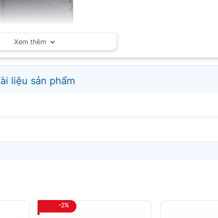
Xem thêm
ài liệu sản phẩm
 độ độ ẩm khí CO2 Tenmars ST-501
-2%