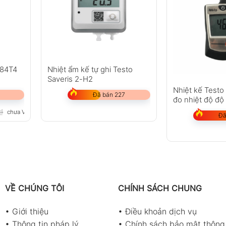
 ±5% giá trị đo (0~2000 ppm)
90%
184T4
Nhiệt ẩm kế tự ghi Testo
i
Saveris 2-H2
Nhiệt kế Test
ản ghi < 10 giây)
Đã bán 227
đo nhiệt độ độ
₫
chưa VAT 8%
Đã
VỀ CHÚNG TÔI
CHÍNH SÁCH CHUNG
0%~80%)
•
Giới thiệu
•
Điều khoản dịch vụ
•
Thông tin pháp lý
•
Chính sách bảo mật thông 