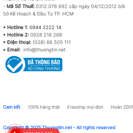
-
Mã Số Thuế:
0312 076 692 cấp ngày 04/12/2012 bởi
Độ phân giải
0.1% RH
Sở Kế Hoạch & Đầu Tư TP. HCM
Thời gian đáp ứng
8 giây
•
Hotline 1
:
0944 2222 14
•
Hotline 2:
0928 218 268
Cảm biến nhiệt độ (Temperature Sensor)
• Điện thoại:
(028) 66 505 111
•
Email:
info@thuongtin.net
Thông số
Giá trị
Loại cảm biến
Thermistor
Dải đo
0 ~ 50°C
Độ chính xác
±1.0°C
Độ phân giải
0.1°C
Cam kết
100% hàng thật
Freeship mọi đơn
Hoàn 200%
Thời gian đáp ứng
1 giây
Điều kiện môi trường
Copyright © 2025 Thuongtin.net - All rights reserved