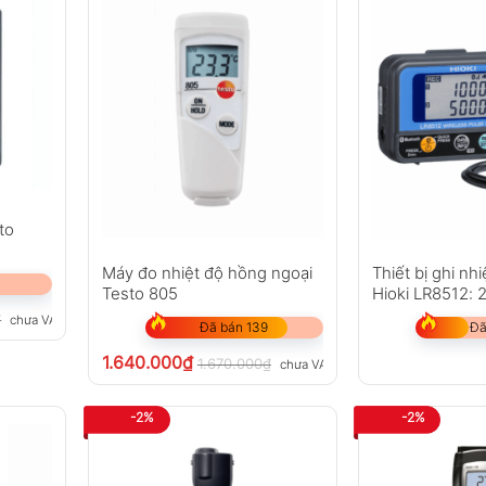
n
to
liệu
Máy đo nhiệt độ hồng ngoại
Thiết bị ghi nh
Testo 805
Hioki LR8512: 
Bluetooth
₫
chưa VAT 8%
Đã bán 139
Đã
1.640.000
₫
1.670.000
₫
chưa VAT 8%
-2%
-2%
 tối ưu
 < 10 giây)