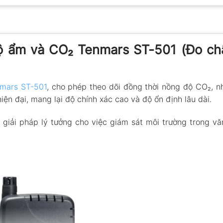
độ ẩm và CO₂ Tenmars ST-501 (Đo ch
nmars ST-501
, cho phép theo dõi đồng thời nồng độ CO₂, n
n đại, mang lại độ chính xác cao và độ ổn định lâu dài.
à giải pháp lý tưởng cho việc giám sát môi trường trong v