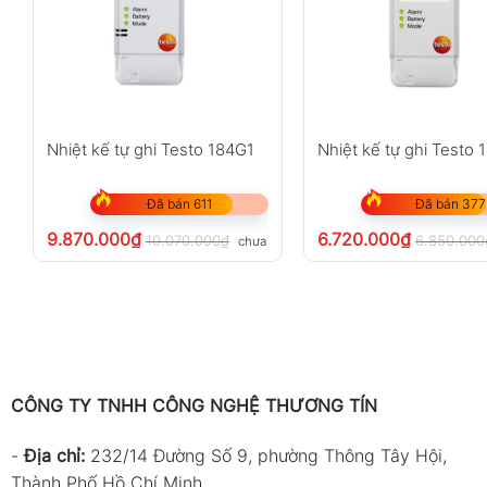
Độ chính xác
±60 ppm hoặc
Độ phân giải
1 ppm
Thời gian đáp ứng
~2 phút đạt 
Nhiệt kế tự ghi Testo 184G1
Nhiệt kế tự ghi Testo 
Datalogging
17,000 bản gh
Tải dữ liệu
USB (50,000 b
Đã bán 611
Đã bán 377
9.870.000
₫
6.720.000
₫
10.070.000
₫
6.850.000
chưa VAT 8%
Cảm biến độ ẩm (Humidity Sensor)
Thông số
Giá trị
Loại cảm biến
CMOS
Dải đo
1% ~ 99% RH
CÔNG TY TNHH CÔNG NGHỆ THƯƠNG TÍN
Độ chính xác
±3.0% RH (2
-
Địa chỉ:
232/14 Đường Số 9, phường Thông Tây Hội,
Thành Phố Hồ Chí Minh
±5.0% RH (<20% hoặc >80%)