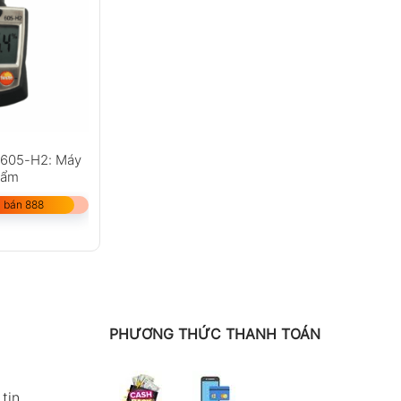
o 605-H2: Máy
 ẩm
 bán 888
PHƯƠNG THỨC THANH TOÁN
tin