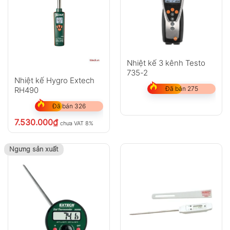
Nhiệt kế 3 kênh Testo
735-2
Nhiệt kế Hygro Extech
Đã bán 275
RH490
Đã bán 326
7.530.000
₫
chưa VAT 8%
Ngưng sản xuất