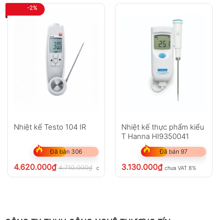
-2%
Nhiệt kế Testo 104 IR
Nhiệt kế thực phẩm kiểu
T Hanna HI9350041
Đã bán 306
Đã bán 97
4.620.000
₫
3.130.000
₫
4.710.000
₫
chưa VAT 8%
chưa VAT 8%