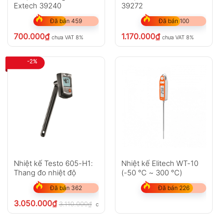
Extech 39240
39272
Đã bán 459
Đã bán 100
700.000
₫
1.170.000
₫
chưa VAT 8%
chưa VAT 8%
-2%
Nhiệt kế Testo 605-H1:
Nhiệt kế Elitech WT-10
Thang đo nhiệt độ
(-50 ℃ ~ 300 ℃)
Đã bán 362
Đã bán 226
3.050.000
₫
3.110.000
₫
chưa VAT 8%