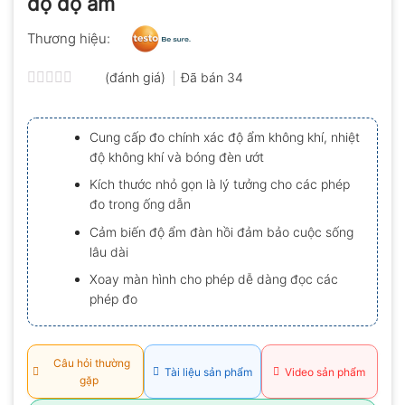
độ độ ẩm
Thương hiệu:
(đánh giá)
Đã bán
34
Được
xếp
hạng
Cung cấp đo chính xác độ ẩm không khí, nhiệt
0.0
độ không khí và bóng đèn ướt
5
sao
Kích thước nhỏ gọn là lý tưởng cho các phép
đo trong ống dẫn
Cảm biến độ ẩm đàn hồi đảm bảo cuộc sống
lâu dài
Xoay màn hình cho phép dễ dàng đọc các
phép đo
Câu hỏi thường
Tài liệu sản phẩm
Video sản phẩm
gặp