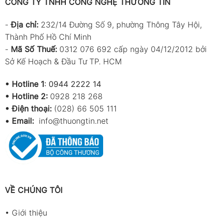
CÔNG TY TNHH CÔNG NGHỆ THƯƠNG TÍN
-
Địa chỉ:
232/14 Đường Số 9, phường Thông Tây Hội,
Thành Phố Hồ Chí Minh
-
Mã Số Thuế:
0312 076 692 cấp ngày 04/12/2012 bởi
Sở Kế Hoạch & Đầu Tư TP. HCM
•
Hotline 1
:
0944 2222 14
•
Hotline 2:
0928 218 268
• Điện thoại:
(028) 66 505 111
•
Email:
info@thuongtin.net
VỀ CHÚNG TÔI
•
Giới thiệu