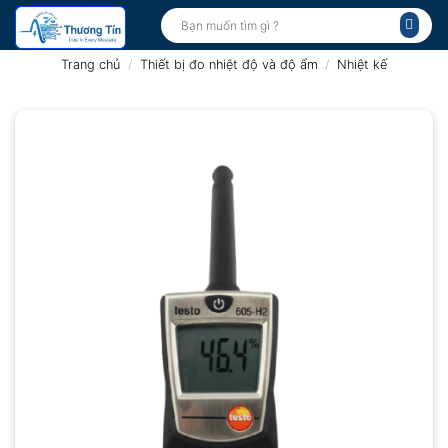
Bỏ
Tìm
kiếm:
qua
nội
Trang chủ
/
Thiết bị đo nhiệt độ và độ ẩm
/
Nhiệt kế
dung