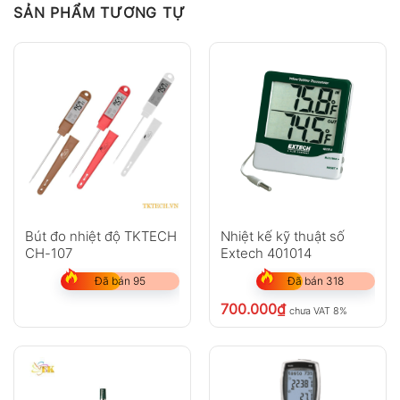
SẢN PHẨM TƯƠNG TỰ
Bút đo nhiệt độ TKTECH
Nhiệt kế kỹ thuật số
CH-107
Extech 401014
Đã bán 95
Đã bán 318
700.000
₫
chưa VAT 8%