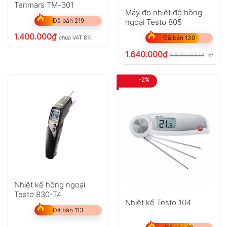
Tenmars TM-301
Máy đo nhiệt độ hồng
Đã bán 219
ngoại Testo 805
1.400.000
₫
chưa VAT 8%
Đã bán 139
1.640.000
₫
1.670.000
₫
chưa V
-2%
Nhiệt kế hồng ngoại
Testo 830-T4
Nhiệt kế Testo 104
Đã bán 113