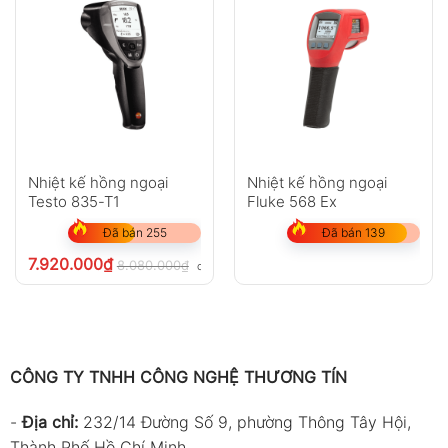
Nhiệt kế hồng ngoại
Nhiệt kế hồng ngoại
Testo 835-T1
Fluke 568 Ex
Đã bán 255
Đã bán 139
7.920.000
₫
8.080.000
₫
chưa VAT 8%
CÔNG TY TNHH CÔNG NGHỆ THƯƠNG TÍN
-
Địa chỉ:
232/14 Đường Số 9, phường Thông Tây Hội,
Thành Phố Hồ Chí Minh