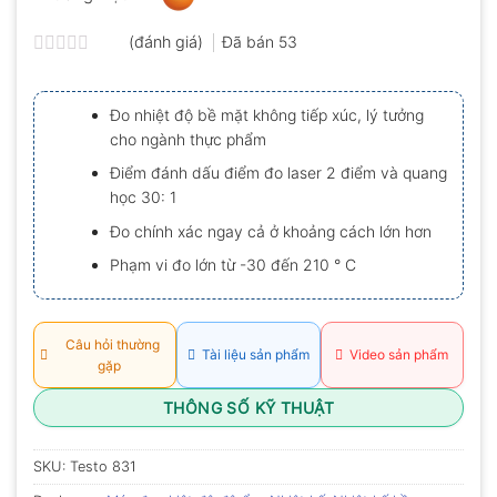
(đánh giá)
Đã bán
53
Được
xếp
hạng
Đo nhiệt độ bề mặt không tiếp xúc, lý tưởng
0.0
cho ngành thực phẩm
5
sao
Điểm đánh dấu điểm đo laser 2 điểm và quang
học 30: 1
Đo chính xác ngay cả ở khoảng cách lớn hơn
Phạm vi đo lớn từ -30 đến 210 ° C
Câu hỏi thường
Tài liệu sản phẩm
Video sản phẩm
gặp
THÔNG SỐ KỸ THUẬT
SKU:
Testo 831