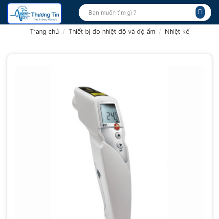
Bỏ
Tìm
kiếm:
qua
nội
Trang chủ
/
Thiết bị đo nhiệt độ và độ ẩm
/
Nhiệt kế
dung