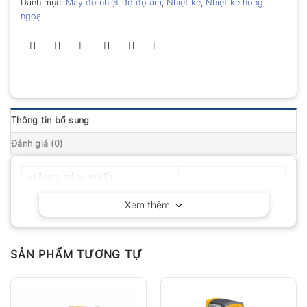
Danh mục:
Máy đo nhiệt độ độ ẩm
,
Nhiệt kế
,
Nhiệt kế hồng
ngoại
Thông tin bổ sung
Đánh giá (0)
HÃNG SẢN XUẤT
Testo – Đức
Xem thêm
SẢN PHẨM TƯƠNG TỰ