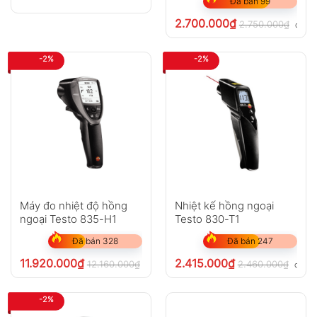
Đã bán 99
2.700.000
₫
2.750.000
₫
chưa 
-2%
-2%
Máy đo nhiệt độ hồng
Nhiệt kế hồng ngoại
ngoại Testo 835-H1
Testo 830-T1
Đã bán 328
Đã bán 247
11.920.000
₫
2.415.000
₫
12.160.000
₫
2.460.000
₫
chưa VAT 8%
chưa 
-2%