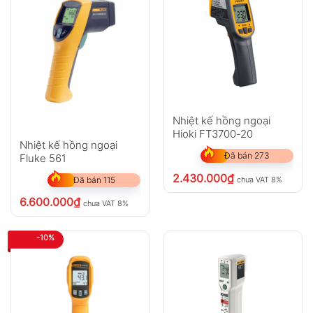
Nhiệt kế hồng ngoại
Hioki FT3700-20
Nhiệt kế hồng ngoại
Đã bán 273
Fluke 561
2.430.000
₫
chưa VAT 8%
Đã bán 115
6.600.000
₫
chưa VAT 8%
-10%