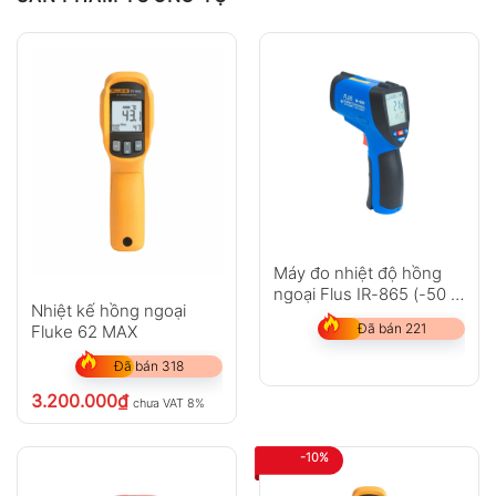
Máy đo nhiệt độ hồng
ngoại Flus IR-865 (-50 ~
Nhiệt kế hồng ngoại
1850?C)
Đã bán 221
Fluke 62 MAX
Đã bán 318
3.200.000
₫
chưa VAT 8%
-10%