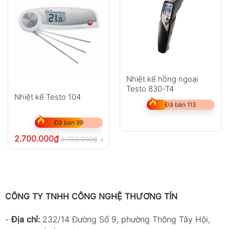
Nhiệt kế hồng ngoại
Testo 830-T4
Nhiệt kế Testo 104
Đã bán 113
Đã bán 99
2.700.000
₫
2.750.000
₫
chưa VAT 8%
CÔNG TY TNHH CÔNG NGHỆ THƯƠNG TÍN
-
Địa chỉ:
232/14 Đường Số 9, phường Thông Tây Hội,