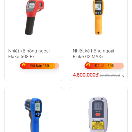
Nhiệt kế hồng ngoại
Nhiệt kế hồng ngoại
Fluke 568 Ex
Fluke 62 MAX+
Đã bán 139
Đã bán 506
4.600.000
₫
5.100.000
₫
chưa 