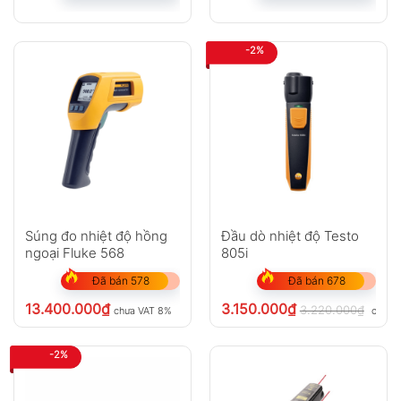
-2%
Súng đo nhiệt độ hồng
Đầu dò nhiệt độ Testo
ngoại Fluke 568
805i
Đã bán 578
Đã bán 678
13.400.000
₫
3.150.000
₫
3.220.000
₫
chưa VAT 8%
chưa 
-2%