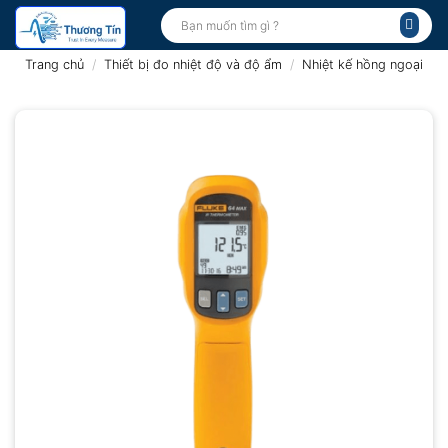
Bỏ
Tìm
kiếm:
qua
nội
Trang chủ
/
Thiết bị đo nhiệt độ và độ ẩm
/
Nhiệt kế hồng ngoại
dung