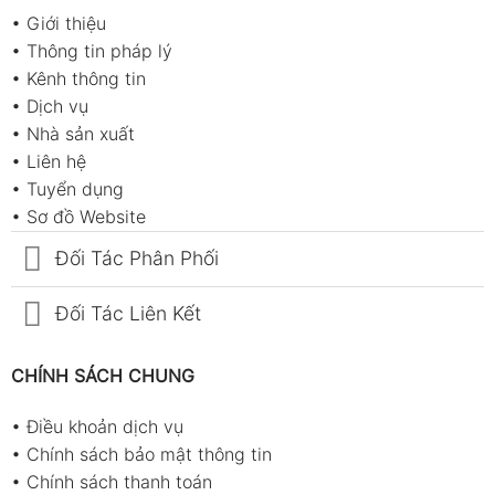
•
Giới thiệu
kiểm tra pin trước khi tiếp tục sử dụng.
•
Thông tin pháp lý
Cách đo nhiệt độ đúng kỹ thuật
•
Kênh thông tin
•
Dịch vụ
Đo hồng ngoại tuy đơn giản nhưng cần đúng thao
•
Nhà sản xuất
tác để tránh sai số:
•
Liên hệ
•
Tuyển dụng
Giữ máy hướng vuông góc với bề mặt cần
•
Sơ đồ Website
đo
Đối Tác Phân Phối
Đảm bảo khoảng cách đo phù hợp theo tỷ
lệ D:S của thiết bị
Đối Tác Liên Kết
Nhấn cò đo và giữ ổn định vài giây để máy
ghi nhận nhiệt độ
CHÍNH SÁCH CHUNG
Với bề mặt nhỏ, nên đứng gần hơn để tăng
•
Điều khoản dịch vụ
độ chính xác
•
Chính sách bảo mật thông tin
Lưu ý: Không đo xuyên qua kính hoặc bề mặt trong
•
Chính sách thanh toán