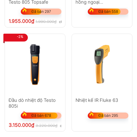
Testo 805 Topsafe
hồng ngoại
Màn hình LCD có đèn nền
Fluke FoodPro
Đã bán 297
Đã bán 558
Chuyển đổi đơn vị
°C / °F
1.955.000
₫
1.990.000
₫
chưa VAT 8%
Hiển thị giá trị Max / Min
-2%
Tự động tắt nguồn tiết kiệm pin
Cảnh báo pin yếu
Đặc điểm nổi bật
Phản hồi nhanh chỉ trong
500ms
Tỷ lệ khoảng cách đo
D:S = 10:1
Độ phát xạ cố định 0.95 phù hợp nhiều vật
Đầu dò nhiệt độ Testo
Nhiệt kế IR Fluke 63
liệu
805i
Thiết kế cầm tay tiện lợi, dễ sử dụng
Đã bán 678
Đã bán 295
Không cần tiếp xúc, đảm bảo an toàn khi
3.150.000
₫
3.220.000
₫
chưa VAT 8%
đo nhiệt độ cao