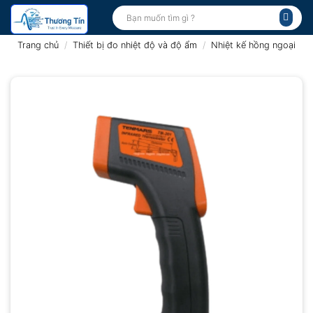
Bỏ
Tìm
kiếm:
qua
nội
Trang chủ
/
Thiết bị đo nhiệt độ và độ ẩm
/
Nhiệt kế hồng ngoại
dung