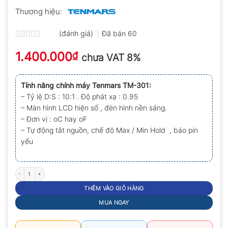
Thương hiệu:
(đánh giá)
Đã bán
60
Được
1.400.000
xếp
₫
chưa VAT 8%
hạng
0.0
5
Tính năng chính máy Tenmars TM-301:
sao
– Tỷ lệ D:S : 10:1 . Độ phát xạ : 0.95
– Màn hình LCD hiện số , đèn hình nền sáng.
– Đơn vị : oC hay oF
– Tự động tắt nguồn, chế độ Max / Min Hold , báo pin
yếu
Nhiệt kế hồng ngoại Tenmars TM-301 số lượng
THÊM VÀO GIỎ HÀNG
MUA NGAY