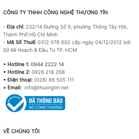
đảm bảo an toàn hoặc khó tiếp cận trực tiếp.
CÔNG TY TNHH CÔNG NGHỆ THƯƠNG TÍN
Để đảm bảo kết quả đo luôn chính xác và ổn định,
bạn nên thao tác đúng cách ngay từ đầu. Dưới đây
-
Địa chỉ:
232/14 Đường Số 9, phường Thông Tây Hội,
là quy trình sử dụng đơn giản nhưng hiệu quả.
Thành Phố Hồ Chí Minh
-
Mã Số Thuế:
0312 076 692 cấp ngày 04/12/2012 bởi
Quy trình kiểm tra thiết bị trước khi đo
Sở Kế Hoạch & Đầu Tư TP. HCM
Trước khi vận hành, hãy quan sát tổng thể máy:
•
Hotline 1
:
0944 2222 14
Đảm bảo ống kính cảm biến sạch, không bị
•
Hotline 2:
0928 218 268
bám bụi hoặc trầy xước
• Điện thoại:
(028) 66 505 111
•
Email:
info@thuongtin.net
Kiểm tra màn hình hiển thị rõ nét, không bị
lỗi hiển thị
Đối với máy đã dùng lâu, nên test thử bằng
cách đo một bề mặt quen thuộc để kiểm
tra sai số
VỀ CHÚNG TÔI
Nếu phát hiện bất thường, nên vệ sinh nhẹ hoặc