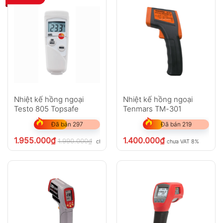
Nhiệt kế hồng ngoại
Nhiệt kế hồng ngoại
Testo 805 Topsafe
Tenmars TM-301
Đã bán 297
Đã bán 219
1.955.000
₫
1.400.000
₫
1.990.000
₫
chưa VAT 8%
chưa VAT 8%