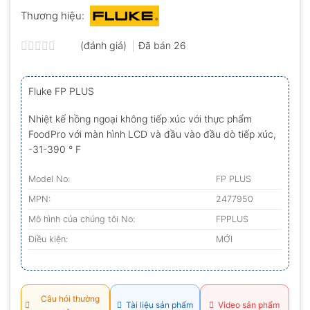
Thương hiệu:
(đánh giá)
Đã bán
26
Được
xếp
hạng
Fluke FP PLUS
0.0
5
sao
Nhiệt kế hồng ngoại không tiếp xúc với thực phẩm
FoodPro với màn hình LCD và đầu vào đầu dò tiếp xúc,
-31-390 ° F
Model No:
FP PLUS
MPN:
2477950
Mô hình của chúng tôi No:
FPPLUS
Điều kiện:
MỚI
Câu hỏi thường
Tài liệu sản phẩm
Video sản phẩm