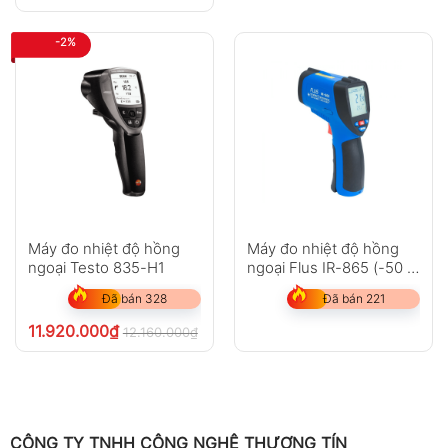
-2%
Máy đo nhiệt độ hồng
Máy đo nhiệt độ hồng
ngoại Testo 835-H1
ngoại Flus IR-865 (-50 ~
1850?C)
Đã bán 328
Đã bán 221
11.920.000
₫
12.160.000
₫
chưa VAT 8%
CÔNG TY TNHH CÔNG NGHỆ THƯƠNG TÍN