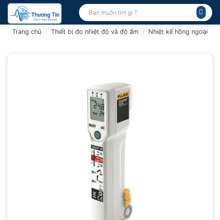
Bỏ
Tìm
kiếm:
qua
nội
Trang chủ
/
Thiết bị đo nhiệt độ và độ ẩm
/
Nhiệt kế hồng ngoại
dung