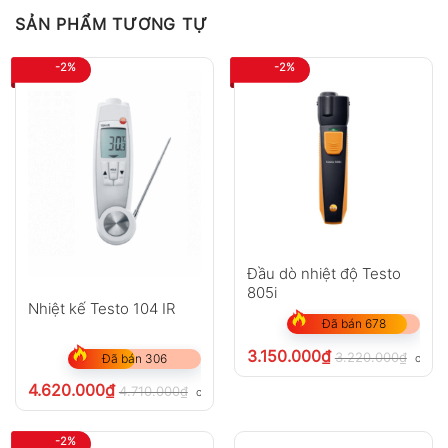
SẢN PHẨM TƯƠNG TỰ
-2%
-2%
Đầu dò nhiệt độ Testo
805i
Nhiệt kế Testo 104 IR
Đã bán 678
3.150.000
₫
3.220.000
₫
chưa 
Đã bán 306
4.620.000
₫
4.710.000
₫
chưa VAT 8%
-2%