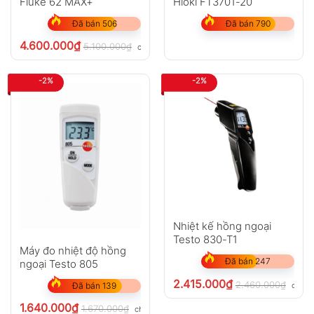
Fluke 62 MAX+
Hioki FT3701-20
Đã bán 506
Đã bán 790
4.600.000
₫
5.100.000
₫
chưa VAT 8%
-2%
-2%
Nhiệt kế hồng ngoại
Testo 830-T1
Máy đo nhiệt độ hồng
Đã bán 247
ngoại Testo 805
2.415.000
₫
2.460.000
₫
chưa 
Đã bán 139
1.640.000
₫
1.670.000
₫
chưa VAT 8%