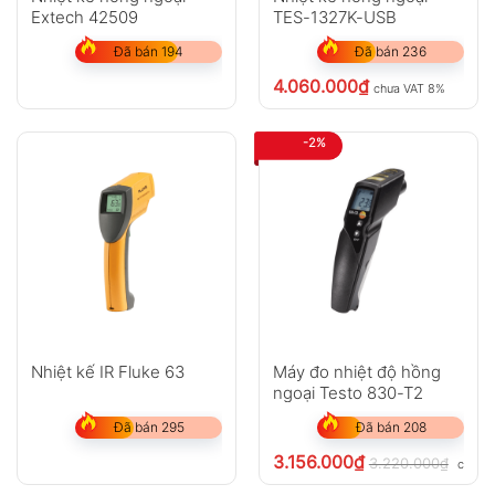
Extech 42509
TES-1327K-USB
Đã bán 194
Đã bán 236
4.060.000
₫
chưa VAT 8%
-2%
Nhiệt kế IR Fluke 63
Máy đo nhiệt độ hồng
ngoại Testo 830-T2
Đã bán 295
Đã bán 208
3.156.000
₫
3.220.000
₫
chưa 