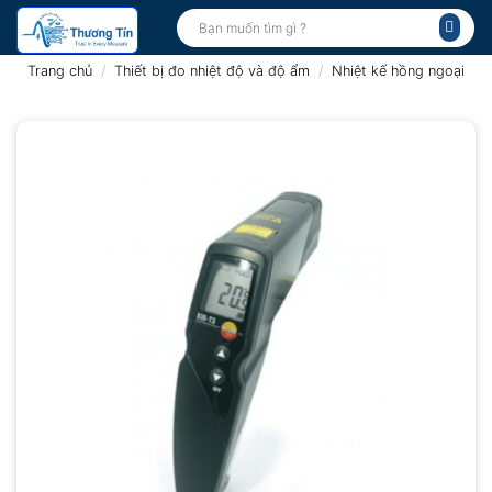
Bỏ
Tìm
kiếm:
qua
nội
Trang chủ
/
Thiết bị đo nhiệt độ và độ ẩm
/
Nhiệt kế hồng ngoại
dung