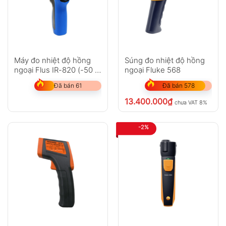
Máy đo nhiệt độ hồng
Súng đo nhiệt độ hồng
ngoại Flus IR-820 (-50 ~
ngoại Fluke 568
500?C)
Đã bán 61
Đã bán 578
13.400.000
₫
chưa VAT 8%
-2%