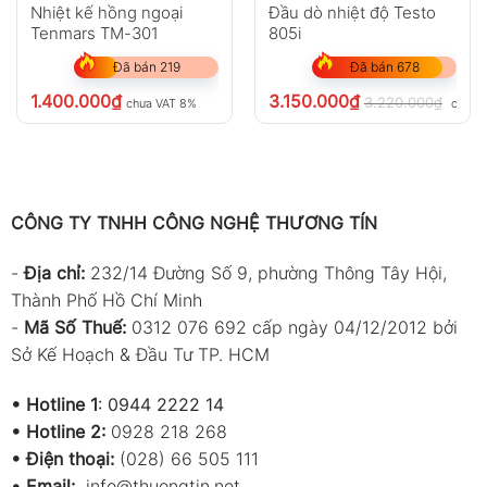
Nhiệt kế hồng ngoại
Đầu dò nhiệt độ Testo
Tenmars TM-301
805i
Đã bán 219
Đã bán 678
1.400.000
₫
3.150.000
₫
3.220.000
₫
chưa VAT 8%
chưa 
CÔNG TY TNHH CÔNG NGHỆ THƯƠNG TÍN
-
Địa chỉ:
232/14 Đường Số 9, phường Thông Tây Hội,
Thành Phố Hồ Chí Minh
-
Mã Số Thuế:
0312 076 692 cấp ngày 04/12/2012 bởi
Sở Kế Hoạch & Đầu Tư TP. HCM
•
Hotline 1
:
0944 2222 14
•
Hotline 2:
0928 218 268
• Điện thoại:
(028) 66 505 111
•
Email:
info@thuongtin.net