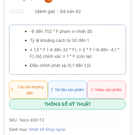
(đánh giá)
Đã bán
62
Được
xếp
hạng
-8 đến 752 ° F phạm vi nhiệt độ
0.0
5
Tỷ lệ khoảng cách từ 30 đến 1
sao
± 1,5 ° F (-4 đến 32 ° F); ± 2 ° F (-8 đến -4,1 °
F); Độ chính xác ± 1 ° F (còn lại)
Điều chỉnh phát xạ (0,1 đến 1,0)
Câu hỏi thường
Tài liệu sản phẩm
Video sản phẩm
gặp
THÔNG SỐ KỸ THUẬT
SKU:
Testo 830-T3
Danh mục:
Nhiệt kế hồng ngoại