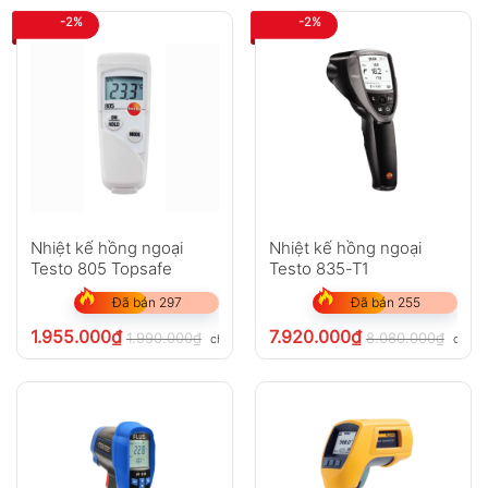
-2%
-2%
Nhiệt kế hồng ngoại
Nhiệt kế hồng ngoại
Testo 805 Topsafe
Testo 835-T1
Đã bán 297
Đã bán 255
1.955.000
₫
7.920.000
₫
1.990.000
₫
8.080.000
₫
chưa VAT 8%
chưa 