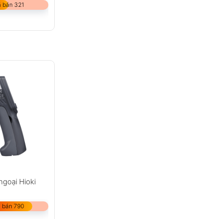
 bán 321
ngoại Hioki
 bán 790