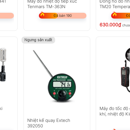
3441
Máy đo nhiệt độ tiếp xúc
Đồng hồ đo nh
Tenmars TM-363N
TM20 Temperat
Đã bán 190
Đã
630.000
₫
chưa
Ngưng sản xuất
ộ cao
ắc nghiệt
ki
Máy đo tốc độ 
khí, nhiệt độ 
Nhiệt kế quay Extech
392050