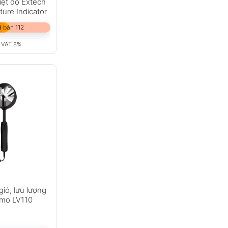
iệt độ Extech
ure Indicator
 bán 112
 VAT 8%
gió, lưu lượng
Kimo LV110