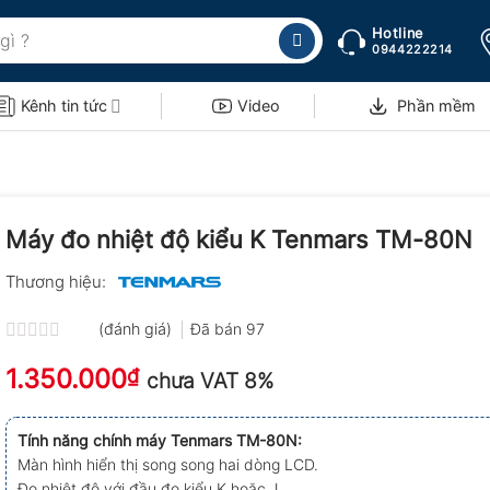
Hotline
0944222214
Kênh tin tức
Video
Phần mềm
Máy đo nhiệt độ kiểu K Tenmars TM-80N
Thương hiệu:
(đánh giá)
Đã bán
97
Được
1.350.000
xếp
₫
chưa VAT 8%
hạng
0.0
5
Tính năng chính máy Tenmars TM-80N:
sao
Màn hình hiển thị song song hai dòng LCD.
Đo nhiệt độ với đầu đo kiểu K hoặc J.