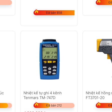
Đã
Đã bán 858
 R × C)
 (-328 ~ 2498°F) J-type: -200 ~ 1050°C (-328 ~ 1922°F)
7°C) ±(0.05% giá trị đo + 1.4°F)
.03°C)/°C ngoài dải 18~28°C
xúc
Nhiệt kế tự ghi 4 kênh
Nhiệt kế hồng 
Tenmars TM-747D
FT3701-20
Đã bán 212
Đã