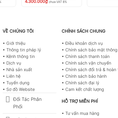
4.300.000
₫
%
chưa VAT 8%
VỀ CHÚNG TÔI
CHÍNH SÁCH CHUNG
•
Giới thiệu
•
Điều khoản dịch vụ
•
Thông tin pháp lý
•
Chính sách bảo mật thông 
•
Kênh thông tin
•
Chính sách thanh toán
•
Dịch vụ
•
Chính sách vận chuyển
•
Nhà sản xuất
•
Chính sách đổi trả & hoàn 
•
Liên hệ
•
Chính sách bảo hành
•
Tuyển dụng
•
Chính sách đại lý
•
Sơ đồ Website
•
Cam kết chất lượng
 TM-80N và lưu ý để đạt kết quả chín
Đối Tác Phân
HỖ TRỢ MIỄN PHÍ
Phối
ử dụng đầu dò thermocouple loại K, phù hợp cho các ứng
•
Tư vấn mua hàng
à HVAC. Máy được trang bị màn hình kép LCD 5 chữ số giúp