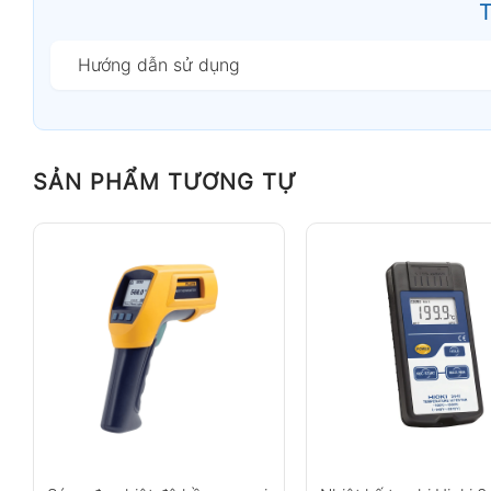
T
Hướng dẫn sử dụng
SẢN PHẨM TƯƠNG TỰ
Máy đo n
Tính năng nổi bật
Đo nhiệt độ bằng đầu dò Thermocouple loại 
Màn hình LCD kép 5 chữ số
Chuyển đổi đơn vị °C / °F