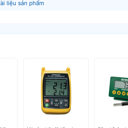
ài liệu sản phẩm
hiệt độ kiểu K Tenmars TM-80N
K và J