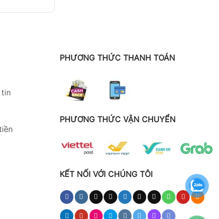
PHƯƠNG THỨC THANH TOÁN
tin
PHƯƠNG THỨC VẬN CHUYỂN
tiền
KẾT NỐI VỚI CHÚNG TÔI
h xác
 dụng cần độ
 hiển thị rõ