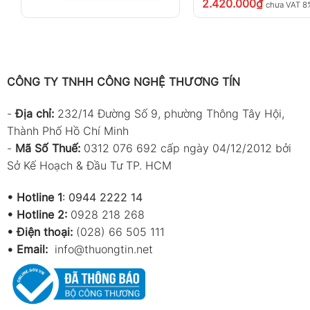
2.420.000
₫
chưa VAT 8
Đo nhiệt độ lò nung, lò hơi
Kiểm tra hệ thống HVAC và thiết bị nhiệt
Ứng dụng trong sản xuất công nghiệp
CÔNG TY TNHH CÔNG NGHỆ THƯƠNG TÍN
Sử dụng trong phòng thí nghiệm
-
Địa chỉ:
232/14 Đường Số 9, phường Thông Tây Hội,
Đo nhiệt độ tại các vị trí khó tiếp cận
Thành Phố Hồ Chí Minh
-
Mã Số Thuế:
0312 076 692 cấp ngày 04/12/2012 bởi
Phụ kiện sản phẩm
Sở Kế Hoạch & Đầu Tư TP. HCM
Hướng dẫn sử dụng
•
Hotline 1
:
0944 2222 14
Pin 9V
•
Hotline 2:
0928 218 268
Túi đựng thiết bị
• Điện thoại:
(028) 66 505 111
•
Email:
info@thuongtin.net
Quy trình đo lường bằng Tenmars
Thiết bị đo nhiệt độ chuyên dụng Tenmars TM-80N
s
chính xác cao trong công nghiệp, điện – điện tử v