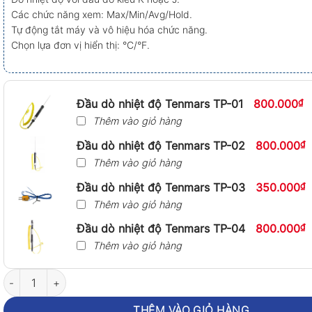
Các chức năng xem: Max/Min/Avg/Hold.
Tự động tắt máy và vô hiệu hóa chức năng.
Chọn lựa đơn vị hiển thị: °C/°F.
Đầu dò nhiệt độ Tenmars TP-01
800.000
₫
Thêm vào giỏ hàng
Đầu dò nhiệt độ Tenmars TP-02
800.000
₫
Thêm vào giỏ hàng
Đầu dò nhiệt độ Tenmars TP-03
350.000
₫
Thêm vào giỏ hàng
Đầu dò nhiệt độ Tenmars TP-04
800.000
₫
Thêm vào giỏ hàng
Máy đo nhiệt độ kiểu K Tenmars TM-80N số lượng
THÊM VÀO GIỎ HÀNG