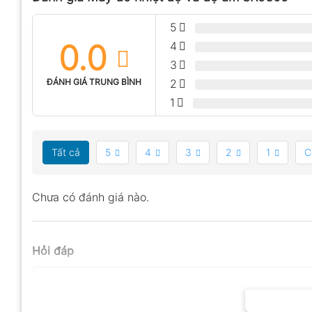
5
0.0
4
3
ĐÁNH GIÁ TRUNG BÌNH
2
1
Tất cả
5
4
3
2
1
C
Chưa có đánh giá nào.
Hỏi đáp