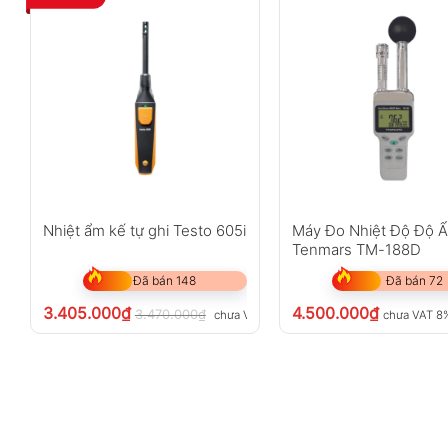
Nhiệt ẩm kế tự ghi Testo 605i
Máy Đo Nhiệt Độ Độ 
Tenmars TM-188D
Đã bán 148
Đã bán 72
3.405.000
₫
4.500.000
₫
3.470.000
₫
chưa VAT 8%
chưa VAT 8