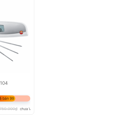
 104
ã bán 99
.750.000
₫
chưa VAT 8%