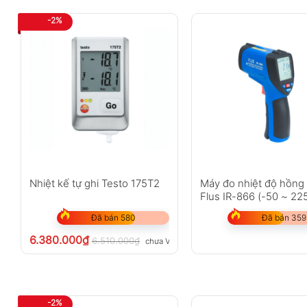
-2%
Nhiệt kế tự ghi Testo 175T2
Máy đo nhiệt độ hồng
Flus IR-866 (-50 ~ 22
Đã bán 580
Đã bán 359
6.380.000
₫
6.510.000
₫
chưa VAT 8%
-2%