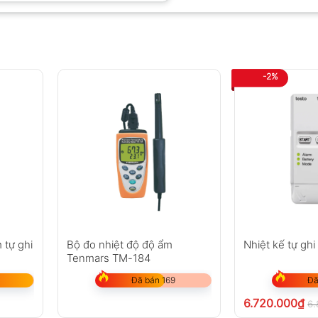
-2%
 tự ghi
Bộ đo nhiệt độ độ ẩm
Nhiệt kế tự gh
Tenmars TM-184
Đã bán 169
Đã
6.720.000
₫
6.