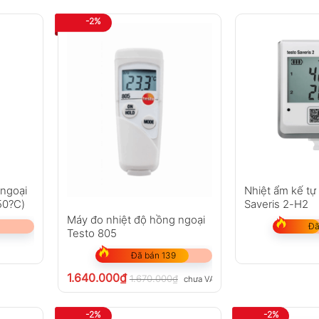
-2%
 ngoại
Nhiệt ẩm kế tự
50?C)
Saveris 2-H2
Máy đo nhiệt độ hồng ngoại
Đã
Testo 805
Đã bán 139
1.640.000
₫
1.670.000
₫
chưa VAT 8%
-2%
-2%