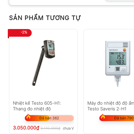
SẢN PHẨM TƯƠNG TỰ
Anh
Chị
-2%
Không có bình luận nào
Nhiệt kế Testo 605-H1:
Máy đo nhiệt độ độ ẩm
Thang đo nhiệt độ
Testo Saveris 2-H1
Đã bán 362
Đã bán 790
3.050.000
₫
3.110.000
₫
chưa VAT 8%