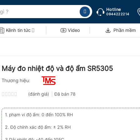
Hotline
0944222214
Kênh tin tức
Video
Phần mềm
Máy đo nhiệt độ và độ ẩm SR5305
Thương hiệu:
(đánh giá)
Đã bán
78
Được
xếp
hạng
1. phạm vi độ ẩm: 0 đến 100% RH
0.0
5
sao
2. Độ chính xác độ ẩm: ± 2% RH
3.Dải nhiệt độ: -40 đến 105C