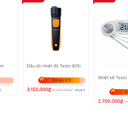
Ẩm
Đầu dò nhiệt độ Testo 805i
Nhiệt kế Testo
Đã bán 678
3.150.000
₫
3.220.000
₫
%
chưa VAT 8%
Đ
2.700.000
₫
2