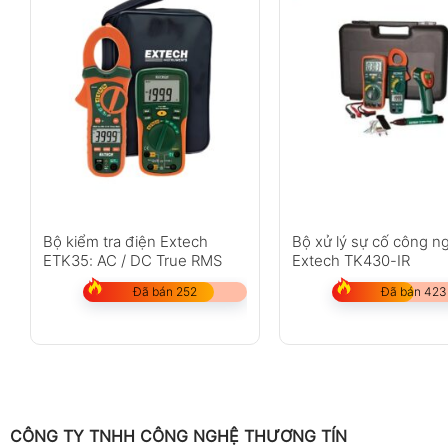
Bộ kiểm tra điện Extech
Bộ xử lý sự cố công n
ETK35: AC / DC True RMS
Extech TK430-IR
Đã bán 252
Đã bán 423
CÔNG TY TNHH CÔNG NGHỆ THƯƠNG TÍN