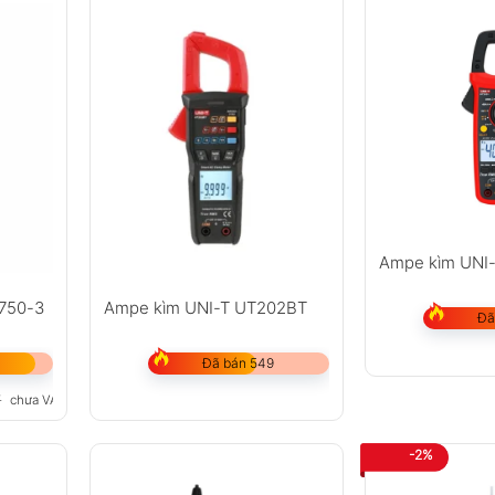
Ampe kìm UNI
 750-3
Ampe kìm UNI-T UT202BT
Đã
Đã bán 549
₫
chưa VAT 8%
-2%