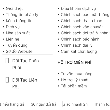
•
Giới thiệu
•
Điều khoản dịch vụ
•
Thông tin pháp lý
•
Chính sách bảo mật thông 
•
Kênh thông tin
•
Chính sách thanh toán
•
Dịch vụ
•
Chính sách vận chuyển
•
Nhà sản xuất
•
Chính sách đổi trả & hoàn 
•
Liên hệ
•
Chính sách bảo hành
•
Tuyển dụng
•
Chính sách đại lý
•
Sơ đồ Website
•
Cam kết chất lượng
Đối Tác Phân
HỖ TRỢ MIỄN PHÍ
Phối
•
Tư vấn mua hàng
Đối Tác Liên
•
Hỗ trợ kỹ thuật
•
Tải phần mềm
Kết
 nếu hàng giả
30 ngày đổi trả
Giao nhanh 2h
Thanh toá