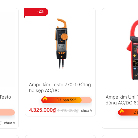
-2%
Ampe kìm Testo 770-1: Đồng
hồ kẹp AC/DC
Testo
Ampe kìm Uni-
Đã bán 595
dòng AC/DC 6
4.325.000
₫
4.410.000
₫
chưa VAT 8%
Đã
₫
chưa VAT 8%