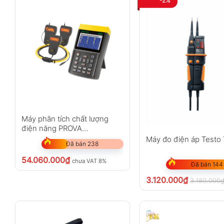
-2%
Máy phân tích chất lượng
điện năng PROVA
6830A+3009 (1200A)
Máy đo điện áp Testo
Đã bán 238
54.060.000
₫
chưa VAT 8%
Đã bán 144
3.120.000
₫
3.180.000