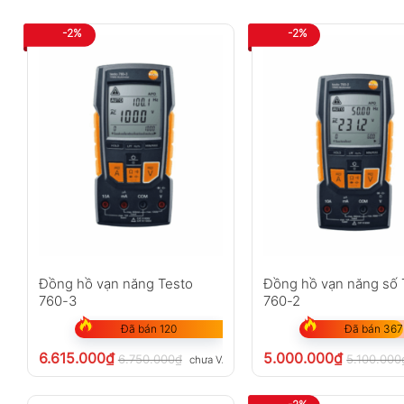
-2%
-2%
Đồng hồ vạn năng Testo
Đồng hồ vạn năng số 
760-3
760-2
Đã bán 120
Đã bán 367
6.615.000
₫
5.000.000
₫
6.750.000
₫
5.100.000
chưa VAT 8%