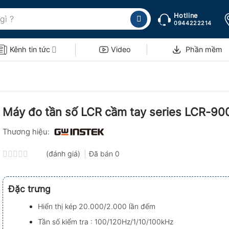
Hotline
0944222214
Kênh tin tức
Video
Phần mềm
Máy đo tần số LCR cầm tay series LCR-90
Thương hiệu:
(đánh giá)
Đã bán
0
Được
xếp
hạng
Đặc trưng
0.0
5
Hiển thị kép 20.000/2.000 lần đếm
sao
Tần số kiểm tra : 100/120Hz/1/10/100kHz