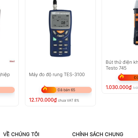
Bút thử điện k
Testo 745
ghiệp
Máy đo độ rung TES-3100
Đã
1.030.000
₫
1.
Đã bán 65
12.170.000
₫
chưa VAT 8%
VỀ CHÚNG TÔI
CHÍNH SÁCH CHUNG