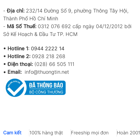
-
Địa chỉ:
232/14 Đường Số 9, phường Thông Tây Hội,
Thành Phố Hồ Chí Minh
-
Mã Số Thuế:
0312 076 692 cấp ngày 04/12/2012 bởi
Sở Kế Hoạch & Đầu Tư TP. HCM
•
Hotline 1
:
0944 2222 14
•
Hotline 2:
0928 218 268
• Điện thoại:
(028) 66 505 111
•
Email:
info@thuongtin.net
Cam kết
100% hàng thật
Freeship mọi đơn
Hoàn 200%