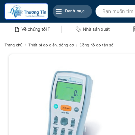
Bỏ
Tìm
qua
Danh mục
kiếm:
nội
dung
Về chúng tôi
Nhà sản xuất
Trang chủ
/
Thiết bị đo điện, động cơ
/
Đồng hồ đo tần số