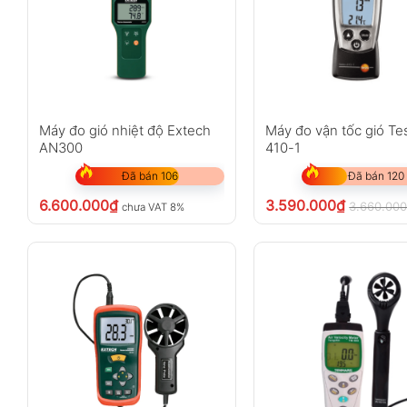
Máy đo gió nhiệt độ Extech
Máy đo vận tốc gió Te
AN300
410-1
Đã bán 106
Đã bán 120
6.600.000
₫
3.590.000
₫
3.660.00
chưa VAT 8%