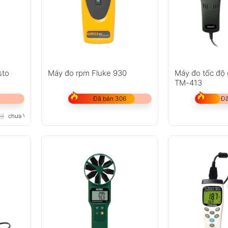
sto
Máy đo rpm Fluke 930
Máy đo tốc độ
TM-413
Đã bán 306
Đã
0
₫
chưa VAT 8%