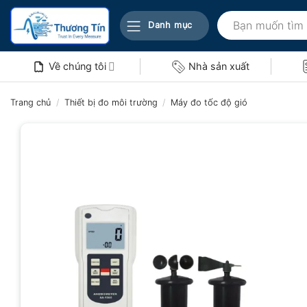
Bỏ
Tìm
qua
Danh mục
kiếm:
nội
dung
Về chúng tôi
Nhà sản xuất
Trang chủ
/
Thiết bị đo môi trường
/
Máy đo tốc độ gió