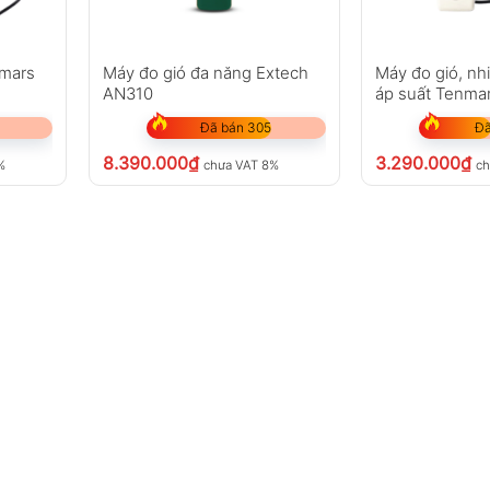
nmars
Máy đo gió đa năng Extech
Máy đo gió, nh
AN310
áp suất Tenma
Đã bán 305
Đã
8.390.000
₫
3.290.000
₫
%
chưa VAT 8%
ch