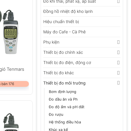
Đo khí thải, phát xạ, áp suất
Đồng hồ nhiệt độ kho lạnh
Hiệu chuẩn thiết bị
Máy đo Cafe - Cà Phê
Phụ kiện
Thiết bị đo chính xác
Thiết bị đo điện, động cơ
 gió Tenmars
Thiết bị đo khác
Thiết bị đo môi trường
 bán 176
Bơm định lượng
Đo dầu ăn và Ph
Đo độ ẩm và pH đất
Đo rượu
Hệ thống điều hòa
Khúc xạ kế