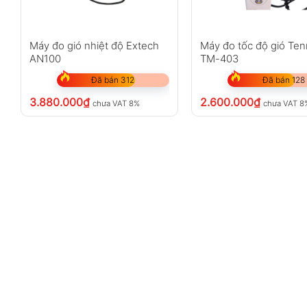
Máy đo gió nhiệt độ Extech
Máy đo tốc độ gió Te
AN100
TM-403
Đã bán 312
Đã bán 128
3.880.000
₫
2.600.000
₫
chưa VAT 8%
chưa VAT 8