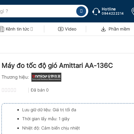
Hotline
0944222214
Kênh tin tức
Video
Phần mềm
Máy đo tốc độ gió Amittari AA-136C
Thương hiệu:
Đã bán
0
Được
xếp
hạng
Lưu giữ dữ liệu: Giá trị tối đa
0.0
5
Thời gian lấy mẫu: 1 giây
sao
Nhiệt độ: Cảm biến chịu nhiệt