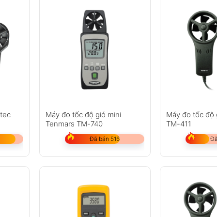
atec
Máy đo tốc độ gió mini
Máy đo tốc độ
Tenmars TM-740
TM-411
Đã bán 516
Đã