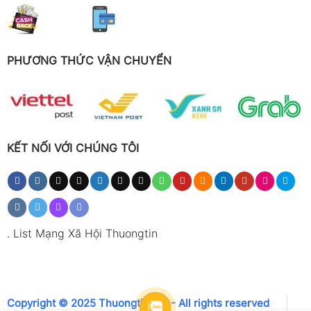
Kiểm tra pin, đảm bảo điện
áp đủ và không bị oxi hóa
chân tiếp xúc.
PHƯƠNG THỨC VẬN CHUYỂN
Bước 2: Chọn vị trí đo phù hợp
Tránh đứng quá gần tường, trần nhà hoặc
vật cản — khoảng cách tối thiểu 1–2 mét.
KẾT NỐI VỚI CHÚNG TÔI
Không đo ngay trước máy lạnh, quạt hoặc
cửa gió mạnh nếu mục tiêu là đo gió tự
nhiên.
Khi đo ngoài trời, tránh đặt máy ngược
.
List Mạng Xã Hội Thuongtin
hướng gió hoặc che cánh quạt bằng tay.
Bước 3: Cố định thiết bị và chờ ổn định
Copyright © 2025 Thuongtin.net - All rights reserved
Giữ máy thẳng đứng, hướng cánh quạt