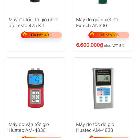
knots, mph.
Chức năng Data Hold.
Máy đo tốc độ gió nhiệt
Máy đo gió nhiệt độ
độ Testo 425 Kit
Extech AN300
Màn hình LCD có đèn nền.
Đã bán 433
Đã bán 106
Tự động hoặc thủ công tắt nguồn.
6.600.000
₫
chưa VAT 8%
Hiển thị thang Beaufort.
Cảnh báo wind chill (gió lạnh).
Báo pin yếu.
Tay kéo đo gió Retractable drag rod.
Đặc điểm nổi bật
Đo vận tốc gió & nhiệt độ trong cùng thiết
bị.
Hỗ trợ 5 đơn vị tốc độ gió: m/s, km/h,
Máy đo vận tốc gió
Máy đo tốc độ gió
Huatec AM-4836
Huatec AM-4838
ft/min, knots, mph.