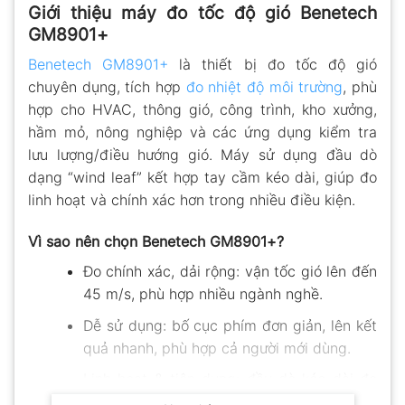
Giới thiệu máy đo tốc độ gió Benetech
GM8901+
Benetech GM8901+
là thiết bị đo tốc độ gió
chuyên dụng, tích hợp
đo nhiệt độ môi trường
, phù
hợp cho HVAC, thông gió, công trình, kho xưởng,
hầm mỏ, nông nghiệp và các ứng dụng kiểm tra
lưu lượng/điều hướng gió. Máy sử dụng đầu dò
dạng “wind leaf” kết hợp tay cầm kéo dài, giúp đo
linh hoạt và chính xác hơn trong nhiều điều kiện.
Vì sao nên chọn Benetech GM8901+?
Đo chính xác, dải rộng: vận tốc gió lên đến
45 m/s, phù hợp nhiều ngành nghề.
Dễ sử dụng: bố cục phím đơn giản, lên kết
quả nhanh, phù hợp cả người mới dùng.
Linh hoạt & tiện dụng: đầu dò kéo dài đo
tốt trong ống gió, khe hẹp, trần nhà…