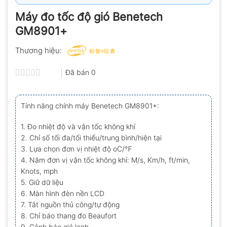
Máy đo tốc độ gió Benetech
GM8901+
Thương hiệu:
Đã bán
0
Được
xếp
hạng
Tính năng chính máy Benetech GM8901+:
0.0
5
sao
1. Đo nhiệt độ và vận tốc không khí
2. Chỉ số tối đa/tối thiểu/trung bình/hiện tại
3. Lựa chọn đơn vị nhiệt độ oC/℉
4. Năm đơn vị vận tốc không khí: M/s, Km/h, ft/min,
Knots, mph
5. Giữ dữ liệu
6. Màn hình đèn nền LCD
7. Tắt nguồn thủ công/tự động
8. Chỉ báo thang đo Beaufort
9. Cảnh báo gió lạnh