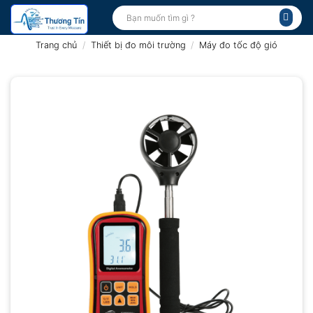
Bỏ
Tìm
kiếm:
qua
nội
Trang chủ
/
Thiết bị đo môi trường
/
Máy đo tốc độ gió
dung