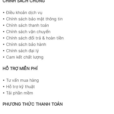
CHÍNH SÁCH CHUNG
Đảm bảo cánh quạt quay
•
Điều khoản dịch vụ
trơn, không bị kẹt.
•
Chính sách bảo mật thông tin
•
Chính sách thanh toán
Màn hình LCD không sọc,
•
Chính sách vận chuyển
không đốm đen.
•
Chính sách đổi trả & hoàn tiền
Nút bấm phản hồi tốt, không
•
Chính sách bảo hành
bị lún.
•
Chính sách đại lý
•
Cam kết chất lượng
Với máy đã sử dụng:
HỖ TRỢ MIỄN PHÍ
Quan sát xem cánh quạt có
bụi, rác hoặc dấu hiệu lệch
•
Tư vấn mua hàng
trục không.
•
Hỗ trợ kỹ thuật
•
Tải phần mềm
Nhẹ nhàng xoay thử bằng
tay nếu cánh quạt quay
PHƯƠNG THỨC THANH TOÁN
mượt và không va chạm,
máy vẫn đạt độ nhạy tốt.