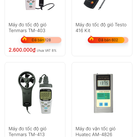
Nhiệt độ (Temperature)
Máy đo tốc độ gió
Máy đo tốc độ gió Testo
Đơn
Dải đo
Độ phân giải
Độ chính xác
Tenmars TM-403
416 Kit
vị
(Range)
(Resolution)
(Accuracy)
Đã bán 128
Đã bán 602
°C
0°C ~
0.2
±2°C
45°C
2.600.000
₫
chưa VAT 8%
°F
32°F ~
0.36
±3.6°F
113°F
Thông số chung
Thông số
Giá trị
Nguồn cấp
3 × 1.5V pin AAA
Nhiệt độ hoạt động
0°C ~ 45°C (32°F ~ 113°F)
Máy đo tốc độ gió
Máy đo vận tốc gió
Độ ẩm hoạt động
40%RH ~ 85%RH
Tenmars TM-413
Huatec AM-4826