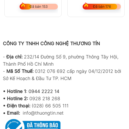
Nhiệt độ lưu trữ
-10°C ~ 50°C (14°F ~ 122°F)
Đã bán 153
Đã bán 176
Độ ẩm lưu trữ
10%RH ~ 90%RH
CÔNG TY TNHH CÔNG NGHỆ THƯƠNG TÍN
Bộ phụ kiện theo máy
Thân máy chính (Instrument) × 1
-
Địa chỉ:
232/14 Đường Số 9, phường Thông Tây Hội,
Tay cầm đo gió / Wind leaf handle × 1
Thành Phố Hồ Chí Minh
-
Mã Số Thuế:
0312 076 692 cấp ngày 04/12/2012 bởi
Vỏ nhựa màu vàng (Yellow plastic shell) ×
Sở Kế Hoạch & Đầu Tư TP. HCM
1
Hướng dẫn sử dụng × 1
•
Hotline 1
:
0944 2222 14
•
Hotline 2:
0928 218 268
Hộp PP × 1
• Điện thoại:
(028) 66 505 111
Hộp màu × 1
•
Email:
info@thuongtin.net
Pin 1.5V AAA × 3