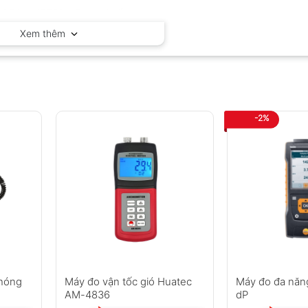
PEAK-METER – Trung Quốc
Xem thêm
-2%
chóng
Máy đo vận tốc gió Huatec
Máy đo đa năn
AM-4836
dP