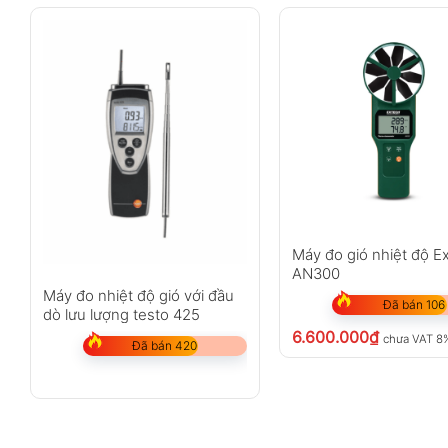
Máy đo gió nhiệt độ E
AN300
Máy đo nhiệt độ gió với đầu
Đã bán 106
dò lưu lượng testo 425
6.600.000
₫
chưa VAT 8
Đã bán 420