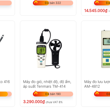
Đã bán 322
Đã
14.545.000
₫
to 416
Máy đo gió, nhiệt độ, độ ẩm,
Máy đo lưu lượ
áp suất Tenmars TM-414
AM-4812
Đã bán 190
Đã
3.290.000
₫
chưa VAT 8%