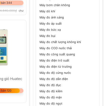
 bán 344
Máy bơm chân không
14.840.000
₫
chưa VAT 8%
Máy dò khí
Máy đo ánh sáng
Máy đo áp suất
Máy đo bức xạ
Máy đo bụi
Máy đo chất lượng không khí
Máy đo COD nước thải
Máy đo công suất quang
Máy đo điện trở suất
Máy đo điện từ trường
Máy đo độ cứng nước
ng gió Huatec
Máy đo độ dẫn điện
Máy đo độ đục
 bán 120
Máy đo độ kiềm
Máy đo độ mặn
Máy đo độ ngọt