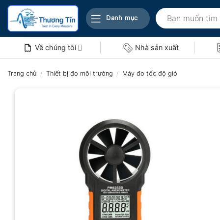
Bỏ
Tìm
qua
Danh mục
kiếm:
nội
dung
Về chúng tôi
Nhà sản xuất
Trang chủ
/
Thiết bị đo môi trường
/
Máy đo tốc độ gió