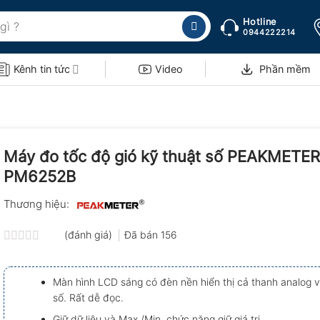
Hotline
0944222214
Kênh tin tức
Video
Phần mềm
Máy đo tốc độ gió kỹ thuật số PEAKMETER
PM6252B
Thương hiệu:
(đánh giá)
Đã bán
156
Được
xếp
hạng
Màn hình LCD sáng có đèn nền hiển thị cả thanh analog v
0.0
số. Rất dễ đọc.
5
sao
Giữ dữ liệu và Max./Min. chức năng giữ giá trị.