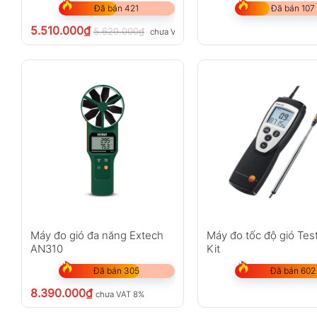
Đã bán 421
Đã bán 107
5.510.000
₫
5.620.000
₫
chưa VAT 8%
Máy đo gió đa năng Extech
Máy đo tốc độ gió Tes
AN310
Kit
Đã bán 305
Đã bán 602
8.390.000
₫
chưa VAT 8%