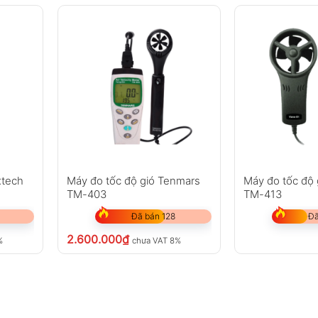
xtech
Máy đo tốc độ gió Tenmars
Máy đo tốc độ
TM-403
TM-413
Đã bán 128
Đã
2.600.000
₫
%
chưa VAT 8%