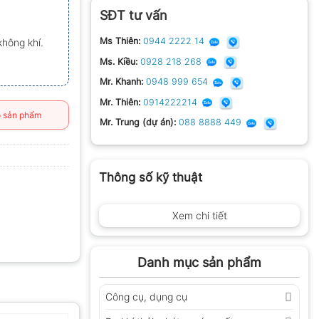
SĐT tư vấn
Ms Thiên:
0944 2222 14
hông khí.
Ms. Kiều:
0928 218 268
Mr. Khanh:
0948 999 654
Mr. Thiên:
0914222214
 sản phẩm
Mr. Trung (dự án):
088 8888 449
Thông số kỹ thuật
Xem chi tiết
Danh mục sản phẩm
Công cụ, dụng cụ